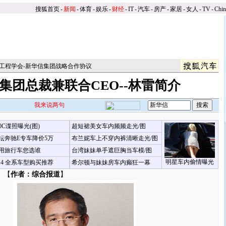
搜狐首页
-
新闻
-
体育
-
娱乐
-
财经
-
IT
-
汽车
-
房产
-
家居
-
女人
-
TV
-
Chi
工程学会-新华信集团战略合作协议
集团总裁兼联合CEO--林雷简介
我来说两句
00C谍照曝光(图)
超短裙美女车内频频走光/图
坛奔驰E专车降价5万
布兰妮车上不穿内裤清晰走光/图
用旅行车您选谁
台湾妹妹单手遮巨胸当车模/图
明星车内偷情曝光
X4 全系车型购买推荐
希尔顿与妹妹房车内癫狂一幕
 【
作者：综合报道
】