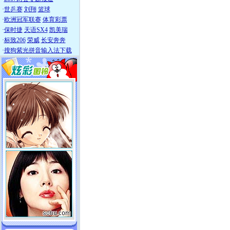
·
世乒赛
刘翔
篮球
·
欧洲冠军联赛
体育彩票
·
保时捷
天语SX4
凯美瑞
·
标致206
荣威
长安奔奔
·
搜狗紫光拼音输入法下载