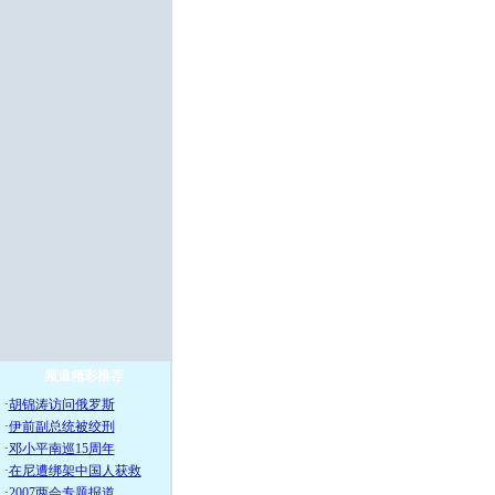
频道精彩推荐
·
胡锦涛访问俄罗斯
·
伊前副总统被绞刑
·
邓小平南巡15周年
·
在尼遭绑架中国人获救
·
2007两会专题报道