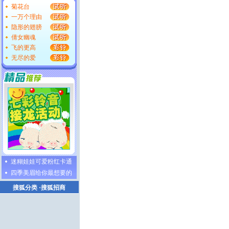
菊花台
一万个理由
隐形的翅膀
倩女幽魂
飞的更高
无尽的爱
迷糊娃娃可爱粉红卡通
四季美眉给你最想要的
搜狐分类
·
搜狐招商