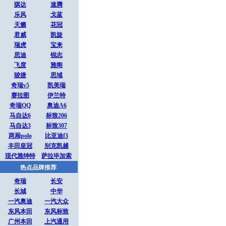
骐达
速腾
乐风
戈蓝
天籁
花冠
君威
凯旋
瑞虎
宝来
思迪
锐志
飞度
雅阁
骏捷
思域
奇瑞v5
凯美瑞
赛拉图
伊兰特
奇瑞QQ
奥迪A6
马自达6
标致206
马自达3
标致307
两厢polo
比亚迪f3
丰田皇冠
别克凯越
现代雅绅特
萨拉毕加索
热点品牌推荐
奇瑞
长安
长城
中华
一汽奥迪
一汽大众
东风本田
东风标致
广州本田
上汽通用