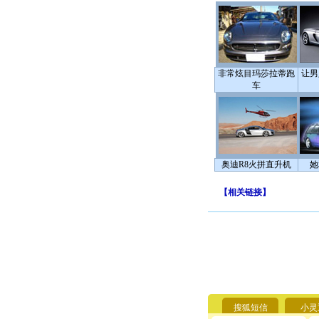
非常炫目玛莎拉蒂跑
让男
车
奥迪R8火拼直升机
她
【
相关链接
】
搜狐短信
小灵