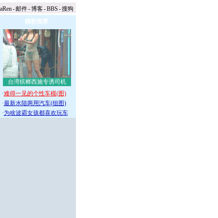
naRen
-
邮件
-
博客
-
BBS
-
搜狗
精彩推荐
台湾槟榔西施专诱司机
·
难得一见的个性车模(图)
·
最新水陆两用汽车(组图)
·
为啥波霸女孩都喜欢玩车