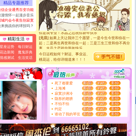
精品专题推荐
天都要快乐噢!
[圣诞节]
奉上一颗祝福的心,在这个特别的日子里,愿幸福,
短信企业通秀百变功能
如意,快乐,鲜花,一切美好的祝愿与你同在.圣诞快乐!
浪漫情怀一起漫步音乐
[元旦]
看到你我会触电；看不到你我要充电；没有你我会
同城约会今夜告别寂寞
断电。爱你是我职业，想你是我事业，抱你是我特长，吻
敢来挑战你的球技吗？
你是我专业！水晶之恋祝你新年快乐
[元旦]
如果上天让我许三个愿望，一是今生今世和你在一
精彩生活
起；二是再生再世和你在一起；三是三生三世和你不再分
离。水晶之恋祝你新年快乐
星座运势
每日财运
[元旦]
当我狠下心扭头离去那一刻，你在我身后无助地哭
花边新闻
魔鬼辞典
今日运程如何？财运、事业运、
泣，这痛楚让我明白我多么爱你。我转身抱住你：这猪不
情感测试
生活笑话
桃花运，给你详细道来！！！
卖了。水晶之恋祝你新年快乐。
[春节]
风柔雨润好月圆，半岛铁盒伴身边，每日尽显开心
颜！冬去春来似水如烟，劳碌人生需尽欢！听一曲轻歌，
道一声平安！新年吉祥万事如愿
[春节]
传说薰衣草有四片叶子：第一片叶子是信仰，第二
死了都要爱
片叶子是希望，第三片叶子是爱情，第四片叶子是幸运。
上海滩
送你一棵薰衣草，愿你新年快乐！
寂寞沙洲冷
[圣诞节]
圣诞节到了，想想没什么送给你的，又不打算给
隐形的翅膀
你太多，只有给你五千万：千万快乐！千万要健康！千万
不怕不怕
要平安！千万要知足！千万不要忘记我！
约定
[圣诞节]
不只这样的日子才会想起你,而是这样的日子才
谁动了我的琴弦
能正大光明地骚扰你,告诉你,圣诞要快乐!新年要快乐!天
天都要快乐噢!
[圣诞节]
奉上一颗祝福的心,在这个特别的日子里,愿幸福,
如意,快乐,鲜花,一切美好的祝愿与你同在.圣诞快乐!