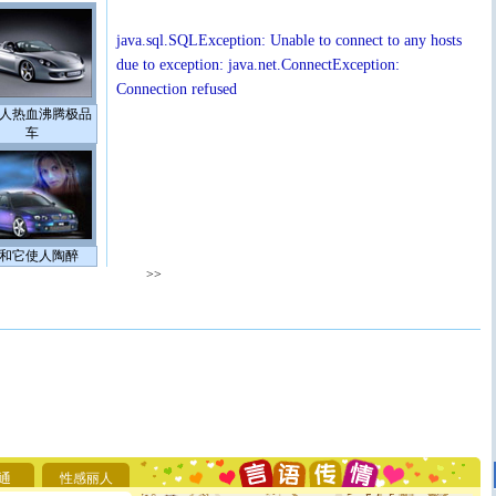
java.sql.SQLException: Unable to connect to any hosts
due to exception: java.net.ConnectException:
Connection refused
人热血沸腾极品
车
和它使人陶醉
>>
[圣诞节]
圣诞节到了，想想没什么送给你的，又不打算给
你太多，只有给你五千万：千万快乐！千万要健康！千万
要平安！千万要知足！千万不要忘记我！
[圣诞节]
不只这样的日子才会想起你,而是这样的日子才
通
性感丽人
能正大光明地骚扰你,告诉你,圣诞要快乐!新年要快乐!天