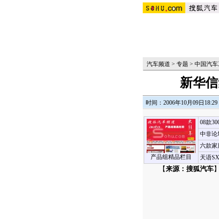
汽车频道
>
专题
>
中国汽车
新华信
时间：2006年10月09日18:29
08款3
中非论
六款家
产品组精品栏目
天语S
【
来源：搜狐汽车
】