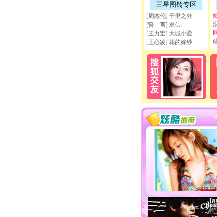
三星图铃专区
[周杰伦] 千里之外
[誓 言] 求佛
[王力宏] 大城小爱
[王心凌] 花的嫁纱