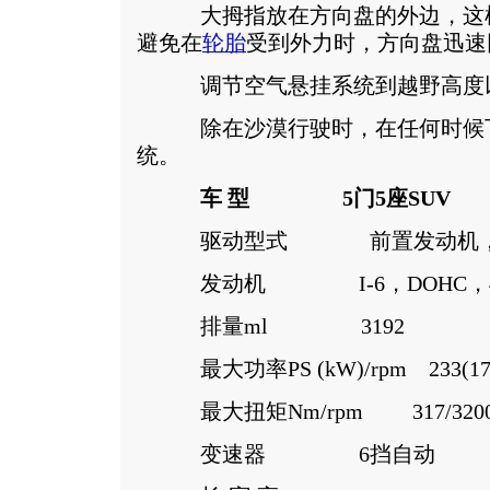
大拇指放在方向盘的外边，这样
避免在
轮胎
受到外力时，方向盘迅速
调节空气悬挂系统到越野高度
除在沙漠行驶时，在任何时候下
统。
车 型
5门5座SUV
驱动型式 前置发动机，
发动机 I-6，DOHC，4气
排量ml 3192
最大功率PS (kW)/rpm 233(171
最大扭矩Nm/rpm 317/320
变速器 6挡自动