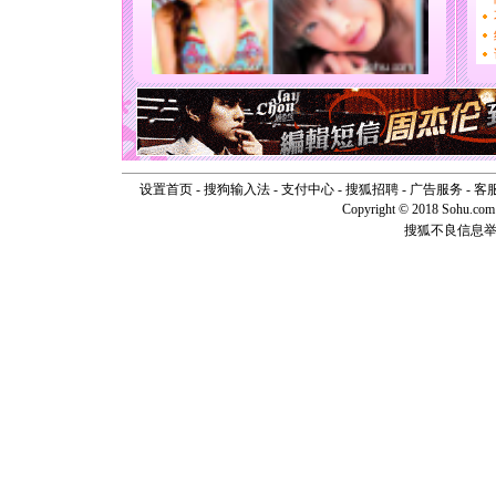
要平安！
[圣诞节]
能正大光明
天都要快
[圣诞节]
如意,快乐
[元旦]
看
断电。爱
你是我专
[元旦]
如
设置首页
-
搜狗输入法
-
支付中心
-
搜狐招聘
-
广告服务
-
客
起；二是
Copyright © 2018 Sohu.com I
离。水晶
搜狐不良信息
[元旦]
当
泣，这痛
卖了。水
[春节]
风
颜！冬去
道一声平
[春节]
传
片叶子是
送你一棵