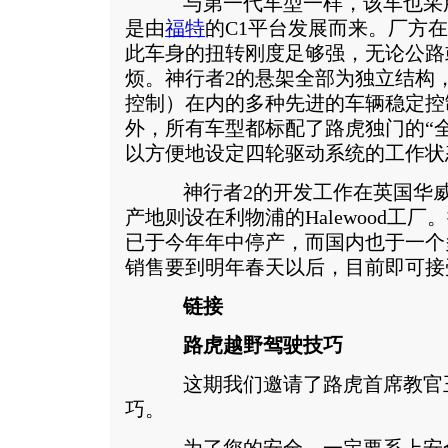
与第一代车型一样，该车也采用
是由
福特
的C1平台发展而来。厂方
此车身的扭转刚度足够强，无论公路
烦。神行者2的悬架全部为独立结构，
控制）在内的多种先进的车辆稳定控
外，所有车型都标配了路虎独门的“
以方便地设定四轮驱动系统的工作状
神行者2的开发工作在英国华威郡附
产地则设在利物浦的Halewood工
已于今年年中停产，而国内也于一个
销售要到明年春天以后，目前即可接
链接
路虎越野驾驶技巧
这期我们邀请了路虎首席教官王
巧。