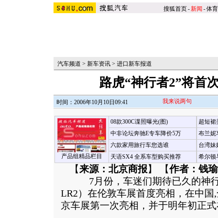
搜狐首页
-
新闻
-
体育
汽车频道
>
新车资讯
>
进口新车报道
路虎“神行者2”将首
我来说两句
时间：2006年10月10日09:41
08款300C谍照曝光(图)
超短裙
中非论坛奔驰E专车降价5万
布兰妮
六款家用旅行车您选谁
台湾妹
产品组精品栏目
天语SX4 全系车型购买推荐
希尔顿
【
来源：北京商报
】 【
作者：钱瑜
7月份，车迷们期待已久的神行
LR2）在伦敦车展首度亮相，在中国
京车展第一次亮相，并于明年初正式