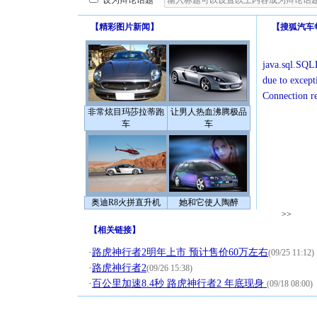
设为辩论话题
【
精彩图片新闻
】
【
搜狐汽车
java.sql.SQLE
due to except
Connection r
非常炫目玛莎拉蒂跑
让男人热血沸腾极品
车
车
奥迪R8火拼直升机
她和它使人陶醉
>>
【
相关链接
】
·
路虎神行者2明年上市 预计售价60万左右
(09/25 11:12)
·
路虎神行者2
(09/26 15:38)
·
百公里加速8.4秒 路虎神行者2 年底现身
(09/18 08:00)