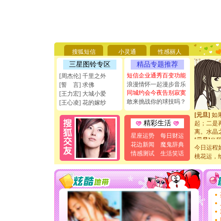
[圣诞节]
你太多，
要平安！
[圣诞节]
能正大光明
搜狐短信
小灵通
性感丽人
天都要快
三星图铃专区
精品专题推荐
[圣诞节]
短信企业通秀百变功能
[周杰伦] 千里之外
如意,快乐
浪漫情怀一起漫步音乐
[誓 言] 求佛
[元旦]
看
同城约会今夜告别寂寞
断电。爱
[王力宏] 大城小爱
敢来挑战你的球技吗？
你是我专
[王心凌] 花的嫁纱
[元旦]
如
起；二是
精彩生活
离。水晶
[元旦]
当
星座运势
每日财运
泣，这痛
花边新闻
魔鬼辞典
今日运程
卖了。水
情感测试
生活笑话
桃花运，
[春节]
风
颜！冬去
道一声平
[春节]
传
片叶子是
送你一棵
[圣诞节]
你太多，