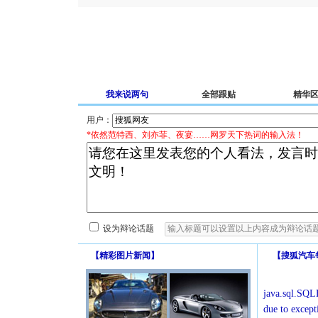
我来说两句
全部跟贴
精华
用户：
*依然范特西、刘亦菲、夜宴……网罗天下热词的输入法！
设为辩论话题
【
精彩图片新闻
】
【
搜狐汽车
java.sql.SQLE
due to except