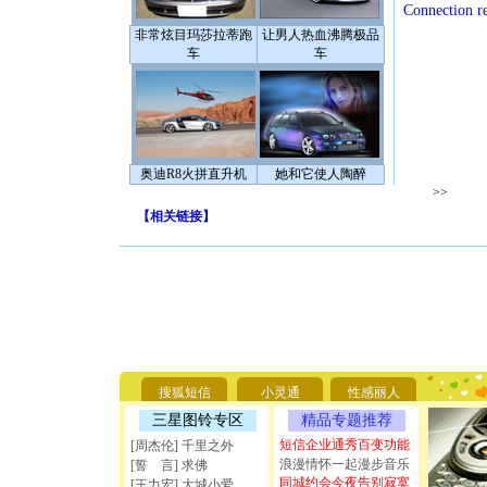
Connection r
非常炫目玛莎拉蒂跑
让男人热血沸腾极品
车
车
奥迪R8火拼直升机
她和它使人陶醉
>>
【
相关链接
】
[圣诞节]
你太多，
要平安！
[圣诞节]
搜狐短信
小灵通
性感丽人
能正大光明
三星图铃专区
精品专题推荐
天都要快
[圣诞节]
短信企业通秀百变功能
[周杰伦] 千里之外
如意,快乐
浪漫情怀一起漫步音乐
[誓 言] 求佛
[元旦]
看
同城约会今夜告别寂寞
[王力宏] 大城小爱