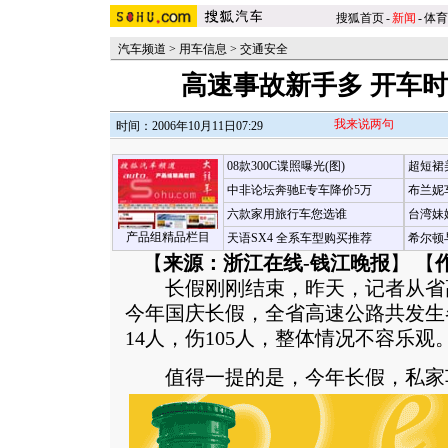
搜狐首页
-
新闻
-
体育
汽车频道
>
用车信息
>
交通安全
高速事故新手多 开车
我来说两句
时间：2006年10月11日07:29
08款300C谍照曝光(图)
超短裙
中非论坛奔驰E专车降价5万
布兰妮
六款家用旅行车您选谁
台湾妹
产品组精品栏目
天语SX4 全系车型购买推荐
希尔顿
【
来源：浙江在线-钱江晚报
】 【
长假刚刚结束，昨天，记者从省
今年国庆长假，全省高速公路共发生各
14人，伤105人，整体情况不容乐观
值得一提的是，今年长假，私家