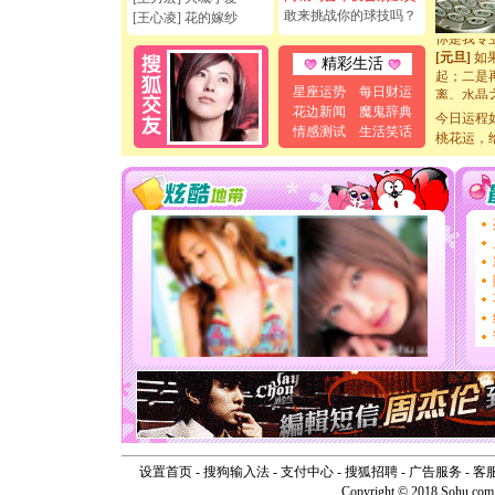
断电。爱
敢来挑战你的球技吗？
[王心凌] 花的嫁纱
你是我专
[元旦]
如
精彩生活
起；二是
离。水晶
星座运势
每日财运
[元旦]
当
花边新闻
魔鬼辞典
今日运程
泣，这痛
情感测试
生活笑话
桃花运，
卖了。水
[春节]
风
颜！冬去
道一声平
[春节]
传
片叶子是
送你一棵
[圣诞节]
你太多，
要平安！
[圣诞节]
能正大光明
天都要快
[圣诞节]
如意,快乐
[元旦]
看
断电。爱
你是我专
设置首页
-
搜狗输入法
-
支付中心
-
搜狐招聘
-
广告服务
-
客
[元旦]
如
Copyright © 2018 Sohu.com I