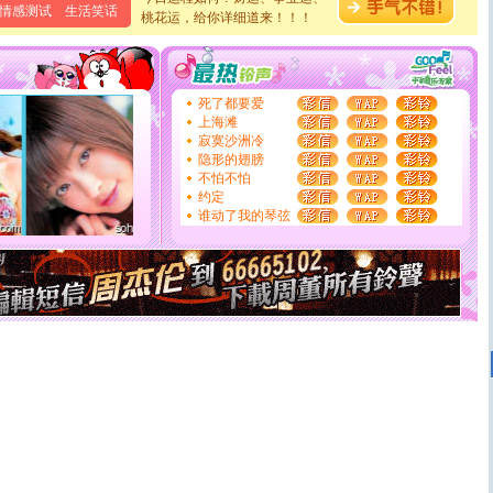
情感测试
生活笑话
泣，这痛楚让我明白我多么爱你。我转身抱住你：这猪不
桃花运，给你详细道来！！！
卖了。水晶之恋祝你新年快乐。
[春节]
风柔雨润好月圆，半岛铁盒伴身边，每日尽显开心
颜！冬去春来似水如烟，劳碌人生需尽欢！听一曲轻歌，
道一声平安！新年吉祥万事如愿
死了都要爱
[春节]
传说薰衣草有四片叶子：第一片叶子是信仰，第二
上海滩
片叶子是希望，第三片叶子是爱情，第四片叶子是幸运。
寂寞沙洲冷
送你一棵薰衣草，愿你新年快乐！
隐形的翅膀
[圣诞节]
圣诞节到了，想想没什么送给你的，又不打算给
不怕不怕
你太多，只有给你五千万：千万快乐！千万要健康！千万
约定
要平安！千万要知足！千万不要忘记我！
谁动了我的琴弦
[圣诞节]
不只这样的日子才会想起你,而是这样的日子才
能正大光明地骚扰你,告诉你,圣诞要快乐!新年要快乐!天
天都要快乐噢!
[圣诞节]
奉上一颗祝福的心,在这个特别的日子里,愿幸福,
如意,快乐,鲜花,一切美好的祝愿与你同在.圣诞快乐!
[元旦]
看到你我会触电；看不到你我要充电；没有你我会
断电。爱你是我职业，想你是我事业，抱你是我特长，吻
你是我专业！水晶之恋祝你新年快乐
[元旦]
如果上天让我许三个愿望，一是今生今世和你在一
起；二是再生再世和你在一起；三是三生三世和你不再分
离。水晶之恋祝你新年快乐
[元旦]
当我狠下心扭头离去那一刻，你在我身后无助地哭
泣，这痛楚让我明白我多么爱你。我转身抱住你：这猪不
卖了。水晶之恋祝你新年快乐。
[春节]
风柔雨润好月圆，半岛铁盒伴身边，每日尽显开心