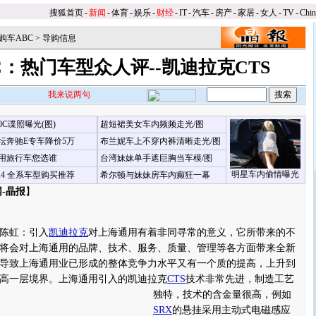
搜狐首页
-
新闻
-
体育
-
娱乐
-
财经
-
IT
-
汽车
-
房产
-
家居
-
女人
-
TV
-
Chi
购车ABC
>
导购信息
C：热门车型众人评--凯迪拉克CTS
我来说两句
00C谍照曝光(图)
超短裙美女车内频频走光/图
坛奔驰E专车降价5万
布兰妮车上不穿内裤清晰走光/图
用旅行车您选谁
台湾妹妹单手遮巨胸当车模/图
明星车内偷情曝光
X4 全系车型购买推荐
希尔顿与妹妹房车内癫狂一幕
-晶报
】
陈虹：引入
凯迪拉克
对上海通用有着非同寻常的意义，它所带来的不
将会对上海通用的品牌、技术、服务、质量、管理等各方面带来全新
导致上海通用业已形成的整体竞争力水平又有一个质的提高，上升到
高一层境界。
上海通用引入的凯迪拉克
CTS
技术非常先进，制造工艺
独特，技术的含金量很高，例如
SRX
的悬挂采用主动式电磁感应