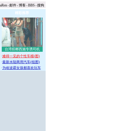
naRen
-
邮件
-
博客
-
BBS
-
搜狗
精彩推荐
台湾槟榔西施专诱司机
·
难得一见的个性车模(图)
·
最新水陆两用汽车(组图)
·
为啥波霸女孩都喜欢玩车