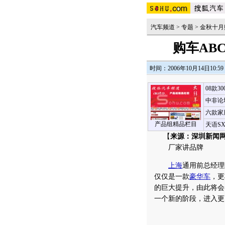
汽车频道
>
专题
>
金秋十月
购车AB
时间：2006年10月14日10:59
08款3
中非论
六款家
产品组精品栏目
天语S
【
来源：深圳新闻网
厂家讲品牌
上海
通用前总经理
仅仅是一款
豪华车
，更
的巨大提升，由此将会
一个新的阶段，进入更