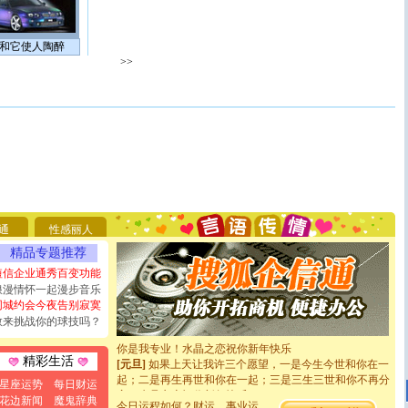
和它使人陶醉
>>
[圣诞节]
圣诞节到了，想想没什么送给你的，又不打算给
你太多，只有给你五千万：千万快乐！千万要健康！千万
要平安！千万要知足！千万不要忘记我！
通
性感丽人
[圣诞节]
不只这样的日子才会想起你,而是这样的日子才
能正大光明地骚扰你,告诉你,圣诞要快乐!新年要快乐!天
精品专题推荐
天都要快乐噢!
短信企业通秀百变功能
[圣诞节]
奉上一颗祝福的心,在这个特别的日子里,愿幸福,
浪漫情怀一起漫步音乐
如意,快乐,鲜花,一切美好的祝愿与你同在.圣诞快乐!
同城约会今夜告别寂寞
[元旦]
看到你我会触电；看不到你我要充电；没有你我会
敢来挑战你的球技吗？
断电。爱你是我职业，想你是我事业，抱你是我特长，吻
你是我专业！水晶之恋祝你新年快乐
[元旦]
如果上天让我许三个愿望，一是今生今世和你在一
精彩生活
起；二是再生再世和你在一起；三是三生三世和你不再分
星座运势
每日财运
离。水晶之恋祝你新年快乐
花边新闻
魔鬼辞典
[元旦]
当我狠下心扭头离去那一刻，你在我身后无助地哭
今日运程如何？财运、事业运、