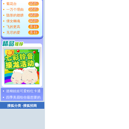
菊花台
一万个理由
隐形的翅膀
倩女幽魂
飞的更高
无尽的爱
迷糊娃娃可爱粉红卡通
四季美眉给你最想要的
搜狐分类
·
搜狐招商