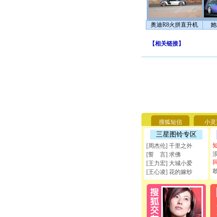
奥迪R8火拼直升机
她
【
相关链接
】
搜狐短信
小灵
三星图铃专区
[周杰伦] 千里之外
[誓 言] 求佛
[王力宏] 大城小爱
[王心凌] 花的嫁纱