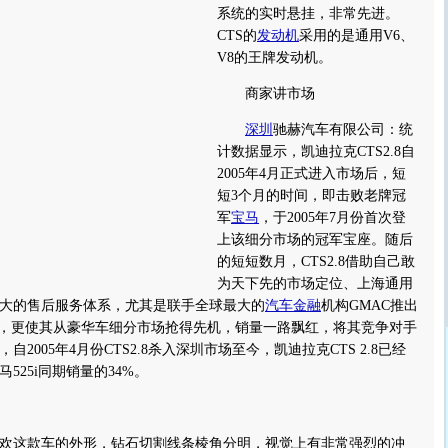
系统的实时悬挂，非常先进。
CTS的
发动机
采用的是通用V6、
V8的王牌发动机。
商家讲市场
深圳
驰赫汽车有限公司：统
计数据显示，凯迪拉克CTS2.8自
2005年4月正式进入市场后，短
短3个月的时间，即击败老牌冠
军
宝马
，于2005年7月份首次登
上该细分市场的冠军宝座。随后
的短短数月，CTS2.8借助自己敢
为天下先的市场定位、上海通用
大的售后服务体系，尤其是联手全球最大的
汽车金融
机构GMAC推出
”，更使其从豪华车细分市场抢得先机，销量一路飘红，将其竞争对手
2005年4月份CTS2.8杀入深圳市场至今，凯迪拉克CTS 2.8已经
525i同期销量的34%。
这款车的外形，钻石切割线条棱角分明，视觉上有非常强烈的冲