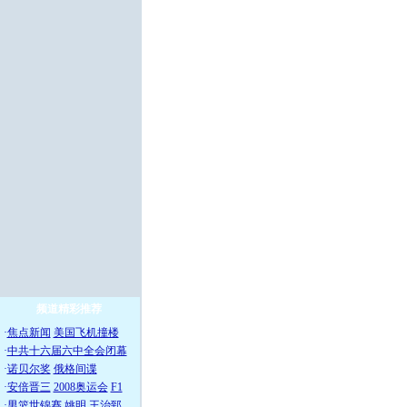
频道精彩推荐
·
焦点新闻
美国飞机撞楼
·
中共十六届六中全会闭幕
·
诺贝尔奖
俄格间谍
·
安倍晋三
2008奥运会
F1
·
男篮世锦赛
姚明
王治郅