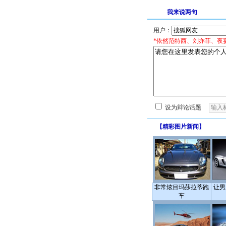
我来说两句
用户：
*依然范特西、刘亦菲、夜
设为辩论话题
【
精彩图片新闻
】
非常炫目玛莎拉蒂跑
让男
车