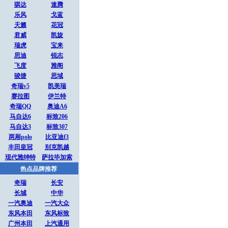
骐达
速腾
乐风
戈蓝
天籁
花冠
君威
凯旋
瑞虎
宝来
思迪
锐志
飞度
雅阁
骏捷
思域
奇瑞v5
凯美瑞
赛拉图
伊兰特
奇瑞QQ
奥迪A6
马自达6
标致206
马自达3
标致307
两厢polo
比亚迪f3
丰田皇冠
别克凯越
现代雅绅特
萨拉毕加索
热点品牌推荐
奇瑞
长安
长城
中华
一汽奥迪
一汽大众
东风本田
东风标致
广州本田
上汽通用