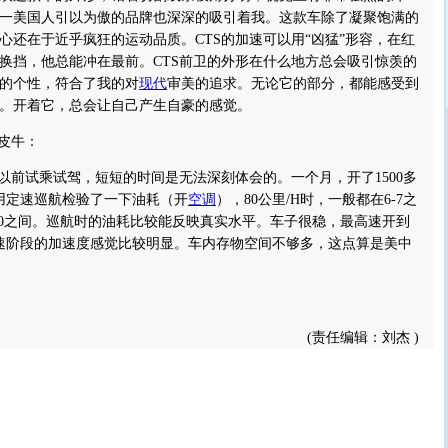
一美国人引以为傲的品牌也深深的吸引着我。这款车除了凝聚饱满的
心还在于近乎疯狂的运动品质。CTS的加速可以用“凶猛”形容，在红
0转换挡，他总能冲在最前。CTS前卫的外形在什么地方总会吸引惊羡的
的个性，符合了我的对
现代
审美的追求。无论它的部分，都能感受到
。开着它，总会让自己产生自豪的感觉。
皮牛：
前试乘试驾，短短的时间是无法深刻体会的。一个月，开了1500多
用定速巡航检验了一下油耗（开
空调
），80公里/H时，一般都在6-7之
9-10之间。巡航时的油耗比较能反映真实水平。车子很稳，最高速开到
低速阶段的加速度感觉比较明显。车内存物空间不够多，这点算是美中
(责任编辑：刘杰 )