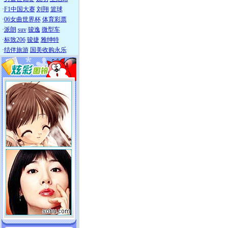
·
F1中国大赛
刘翔
篮球
·
06女曲世界杯
体育彩票
·
派朗
suv
骏逸
微型车
·
标致206
骏捷
雅绅特
·
结伴旅游
国美收购永乐