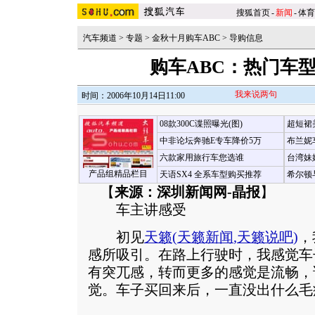
搜狐首页
-
新闻
-
体育
汽车频道
>
专题
>
金秋十月购车ABC
>
导购信息
购车ABC：热门车型
我来说两句
时间：2006年10月14日11:00
08款300C谍照曝光(图)
超短裙
中非论坛奔驰E专车降价5万
布兰妮
六款家用旅行车您选谁
台湾妹
产品组精品栏目
天语SX4 全系车型购买推荐
希尔顿
【
来源：深圳新闻网-晶报
】
车主讲感受
初见
天籁
(
天籁新闻
,
天籁说吧
)
，
感所吸引。在路上行驶时，我感觉车
有突兀感，转而更多的感觉是流畅，
觉。车子买回来后，一直没出什么毛