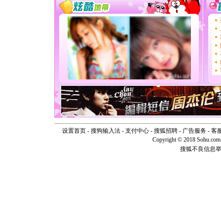
道一声平
[春节]
传
片叶子是
送你一棵
[圣诞节]
你太多，
要平安！
[圣诞节]
能正大光明
天都要快
[圣诞节]
如意,快乐
[元旦]
看
断电。爱
你是我专
设置首页
-
搜狗输入法
-
支付中心
-
搜狐招聘
-
广告服务
-
客
[元旦]
如
Copyright © 2018 Sohu.com I
起；二是
搜狐不良信息
离。水晶
[元旦]
当
泣，这痛
卖了。水
[春节]
风
颜！冬去
道一声平
[春节]
传
片叶子是