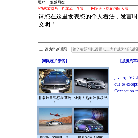
用户：
*依然范特西、刘亦菲、夜宴……网罗天下热词的输入法！
设为辩论话题
【
精彩图片新闻
】
【
搜狐汽车
java.sql.SQLE
due to except
Connection r
非常炫目玛莎拉蒂跑
让男人热血沸腾极品
车
车
奥迪R8火拼直升机
她和它使人陶醉