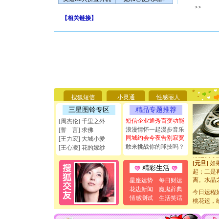
>>
【
相关链接
】
[圣诞节]
你太多，
要平安！
[圣诞节]
搜狐短信
小灵通
性感丽人
能正大光明
三星图铃专区
精品专题推荐
天都要快
[圣诞节]
短信企业通秀百变功能
[周杰伦] 千里之外
如意,快乐
浪漫情怀一起漫步音乐
[誓 言] 求佛
[元旦]
看
同城约会今夜告别寂寞
[王力宏] 大城小爱
断电。爱
敢来挑战你的球技吗？
[王心凌] 花的嫁纱
你是我专
[元旦]
如
精彩生活
起；二是
离。水晶
星座运势
每日财运
[元旦]
当
花边新闻
魔鬼辞典
今日运程
泣，这痛
情感测试
生活笑话
桃花运，
卖了。水
[春节]
风
颜！冬去