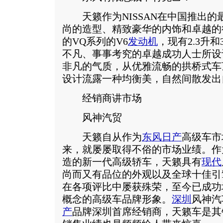
天籁作为NISSAN在中国推出的
尚的造型、精致豪华的内饰和卓越的行
的VQ系列的V6
发动机
，现有2.3升
不凡、事事考究的卓越成功人士所设
非凡的气质，从优雅流畅的拱桥式车
设计流露一种均衡美，自然间散发出
经销商讲市场
风神汽贸
天籁自从作为
东风日产
高级车市
来，就屡屡取得不俗的市场业绩。作
造的新一代高级轿车，天籁具有
现代
尚而又有品位的外观以及全球十佳引
在各项评比中屡获殊荣，至今已成功
概念的高级车品牌形象。
深圳
风神汽
产
品牌深圳首席经销商，天籁车是其