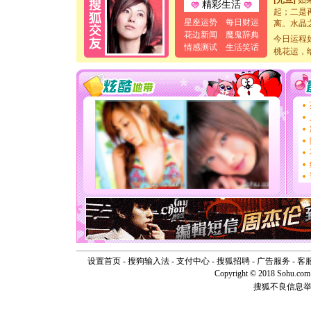
精彩生活
起；二是
离。水晶
星座运势
每日财运
[元旦]
当
花边新闻
魔鬼辞典
今日运程
泣，这痛
情感测试
生活笑话
桃花运，
卖了。水
[春节]
风
颜！冬去
道一声平
[春节]
传
片叶子是
送你一棵
[圣诞节]
你太多，
要平安！
[圣诞节]
能正大光明
天都要快
[圣诞节]
如意,快乐
[元旦]
看
断电。爱
你是我专
设置首页
-
搜狗输入法
-
支付中心
-
搜狐招聘
-
广告服务
-
客
[元旦]
如
Copyright © 2018 Sohu.com I
起；二是
搜狐不良信息
离。水晶
[元旦]
当