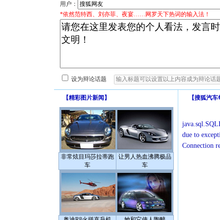
用户：
*依然范特西、刘亦菲、夜宴……网罗天下热词的输入法！
设为辩论话题
【
精彩图片新闻
】
【
搜狐汽车
java.sql.SQLE
due to except
Connection r
非常炫目玛莎拉蒂跑
让男人热血沸腾极品
车
车
奥迪R8火拼直升机
她和它使人陶醉