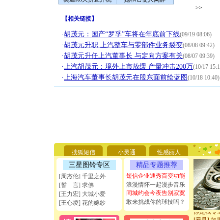
>>
【
相关链接
】
·
胡茂元：国产“罗孚”车将在年底前下线
(09/19 08:06)
·
胡茂元升职 上汽整车与零部件业务裂变
(08/08 09:42)
·
胡茂元升任上汽董事长 与定向方案有关
(08/07 09:39)
·
上汽胡茂元：境外上市放缓 产量冲击200万
(10/17 15:1
·
上海汽车董事长胡茂元在股东面前绘蓝图
(10/18 10:40)
[圣诞节]
你太多，
要平安！
[圣诞节]
搜狐短信
小灵通
性感丽人
能正大光明
三星图铃专区
精品专题推荐
天都要快
[圣诞节]
短信企业通秀百变功能
[周杰伦] 千里之外
如意,快乐
浪漫情怀一起漫步音乐
[誓 言] 求佛
[元旦]
看
同城约会今夜告别寂寞
[王力宏] 大城小爱
断电。爱
敢来挑战你的球技吗？
[王心凌] 花的嫁纱
你是我专
[元旦]
如