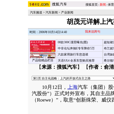
搜狐首页
-
新闻
-
体育
汽车频道
>
汽车新闻
>
产业新闻
胡茂元详解上汽
我来说两句
时间：2006年10月14日14:40
08款300C谍照曝光(图)
超短裙
中非论坛奔驰E专车降价5万
布兰妮
六款家用旅行车您选谁
台湾妹
产品组精品栏目
天语SX4 全系车型购买推荐
希尔顿
【
来源：搜狐汽车
】 【
作者：俞清
10月12日，
上海
汽车（集团）股
汽股份”）正式对外宣布，其自主品
（Roewe）”，取意“创新殊荣、威仪