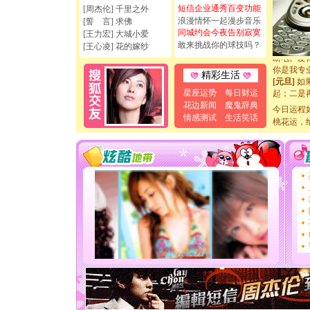
天都要快
短信企业通秀百变功能
[周杰伦] 千里之外
[圣诞节]
浪漫情怀一起漫步音乐
[誓 言] 求佛
如意,快乐
同城约会今夜告别寂寞
[王力宏] 大城小爱
[元旦]
看
敢来挑战你的球技吗？
[王心凌] 花的嫁纱
断电。爱
你是我专
精彩生活
[元旦]
如
起；二是
星座运势
每日财运
离。水晶
花边新闻
魔鬼辞典
今日运程
[元旦]
当
情感测试
生活笑话
桃花运，
泣，这痛
卖了。水
[春节]
风
颜！冬去
道一声平
[春节]
传
片叶子是
送你一棵
[圣诞节]
你太多，
要平安！
[圣诞节]
能正大光明
天都要快
[圣诞节]
如意,快乐