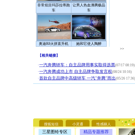
非常炫目玛莎拉蒂跑
让男人热血沸腾极品
车
车
奥迪R8火拼直升机
她和它使人陶醉
>>
【
相关链接
】
·
一汽奔腾轿车：自主品牌用事实取得选票
(07/17 08:19)
·
一汽奔腾成功上市 自主品牌争取发言权
(08/24 10:16)
·
首款自主品牌中高级轿车 一汽"奔腾"而出
(05/26 17:36
[圣诞节]
你太多，
要平安！
搜狐短信
小灵通
性感丽人
[圣诞节]
三星图铃专区
精品专题推荐
能正大光明