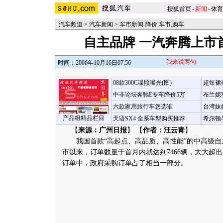
搜狐首页
-
新闻
-
体育
汽车频道
>
汽车新闻
>
车市新闻-降价,车市,购车
自主品牌 一汽奔腾上市首
我来说两句
时间：2006年10月16日07:56
08款300C谍照曝光(图)
超短裙
中非论坛奔驰E专车降价5万
布兰妮
六款家用旅行车您选谁
台湾妹
产品组精品栏目
天语SX4 全系车型购买推荐
希尔顿
【
来源：广州日报
】 【
作者：汪云青
】
我国首款“高起点、高品质、高性能”的中高级自主
市以来，订单数量于首月内就达到7466辆，大大超
订单中，政府采购订单占了相当一部分。