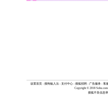
[元旦]
看
断电。爱
你是我专
[元旦]
如
起；二是
离。水晶
[元旦]
当
泣，这痛
卖了。水
[春节]
风
颜！冬去
道一声平
[春节]
传
片叶子是
送你一棵
设置首页
-
搜狗输入法
-
支付中心
-
搜狐招聘
-
广告服务
-
客
Copyright © 2018 Sohu.com I
搜狐不良信息