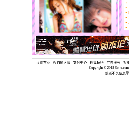
片叶子是
送你一棵
[圣诞节]
你太多，
要平安！
[圣诞节]
能正大光明
天都要快
[圣诞节]
如意,快乐
[元旦]
看
断电。爱
设置首页
-
搜狗输入法
-
支付中心
-
搜狐招聘
-
广告服务
-
客
你是我专
Copyright © 2018 Sohu.com I
[元旦]
如
起；二是
搜狐不良信息
离。水晶
[元旦]
当
泣，这痛
卖了。水
[春节]
风
颜！冬去
道一声平
[春节]
传
片叶子是
送你一棵