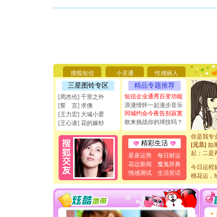
[圣诞节]
你太多，
要平安！
搜狐短信
小灵通
性感丽人
[圣诞节]
能正大光明
三星图铃专区
精品专题推荐
天都要快
短信企业通秀百变功能
[周杰伦] 千里之外
[圣诞节]
浪漫情怀一起漫步音乐
[誓 言] 求佛
如意,快乐
同城约会今夜告别寂寞
[王力宏] 大城小爱
[元旦]
看
敢来挑战你的球技吗？
[王心凌] 花的嫁纱
断电。爱
你是我专
[元旦]
如
精彩生活
起；二是
星座运势
每日财运
离。水晶
花边新闻
魔鬼辞典
[元旦]
当
今日运程
情感测试
生活笑话
泣，这痛
桃花运，
卖了。水
[春节]
风
颜！冬去
道一声平
[春节]
传