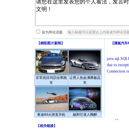
设为辩论话题
【
精彩图片新闻
】
【
搜狐汽车
java.sql.SQLE
due to except
Connection r
非常炫目玛莎拉蒂跑
让男人热血沸腾极品
车
车
奥迪R8火拼直升机
她和它使人陶醉
>>
【
相关链接
】