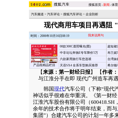
搜狐首页
-
新闻
-
体育
汽车频道
>
汽车评论
>
搜狐汽车评论
>
企业剖析
现代商用车项目再遇阻 
我来说两句
时间：2006年10月16日08:19
08款300C谍照曝光(图)
超短裙
中非论坛奔驰E专车降价5万
布兰妮
六款家用旅行车您选谁
台湾妹
产品组精品栏目
天语SX4 全系车型购买推荐
希尔顿
【
来源：第一财经日报
】 【
作者：
与江淮分手在即 现代广州造车再
韩国
现代
汽车公司（下称“现代
神话似乎很难在华重演。《第一财经
江淮汽车股份有限公司（600418.SH
余年的技术合作将于明年结束，而与
集团”）合建汽车公司的计划一年多