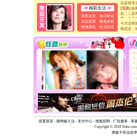
你是我专
[元旦]
如
精彩生活
起；二是
星座运势
每日财运
离。水晶
花边新闻
魔鬼辞典
[元旦]
当
今日运程
泣，这痛
情感测试
生活笑话
桃花运，
卖了。水
[春节]
风
颜！冬去
道一声平
[春节]
传
片叶子是
送你一棵
[圣诞节]
你太多，
要平安！
[圣诞节]
能正大光明
天都要快
[圣诞节]
如意,快乐
[元旦]
看
断电。爱
你是我专
设置首页
-
搜狗输入法
-
支付中心
-
搜狐招聘
-
广告服务
-
客
[元旦]
如
Copyright © 2018 Sohu.com I
起；二是
搜狐不良信息
离。水晶