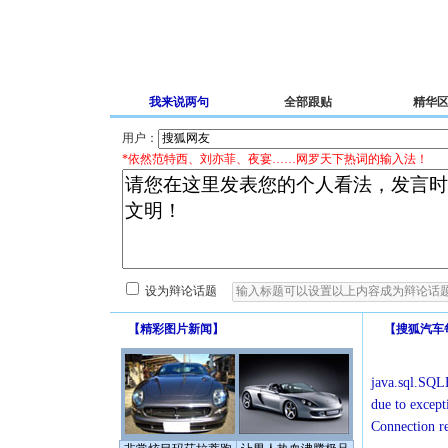
我来说两句
全部跟贴
精华
用户：
*依然范特西、刘亦菲、夜宴……网罗天下热词的输入法！
设为辩论话题
【
精彩图片新闻
】
【
搜狐汽车
java.sql.SQLE
due to except
Connection r