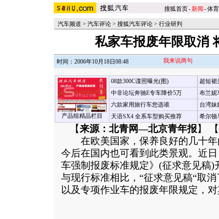
搜狐首页
-
新闻
-
体育
汽车频道
>
汽车评论
>
搜狐汽车评论
>
行业研判
私家车报废年限取消 
我来说两句
时间：2006年10月18日08:48
08款300C谍照曝光(图)
超短裙
中非论坛奔驰E专车降价5万
布兰妮
六款家用旅行车您选谁
台湾妹
产品组精品栏目
天语SX4 全系车型购买推荐
希尔顿
【
来源：北青网—北京青年报
】 【
在欧美国家，保养良好的几十年的
今后在国内也可看到此类景观。近日
车强制报废标准规定》(征求意见稿
与现行标准相比，“征求意见稿“取
以及专项作业车的报废年限规定，对