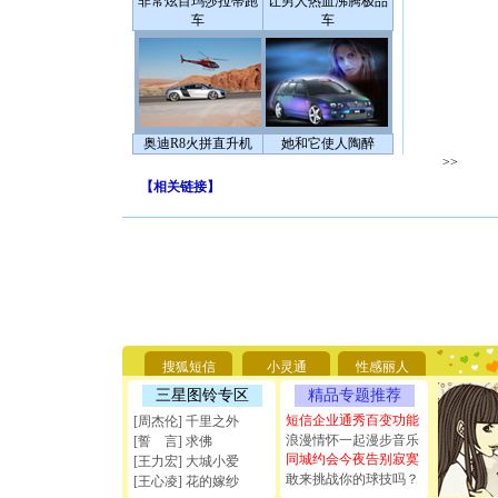
非常炫目玛莎拉蒂跑
让男人热血沸腾极品
车
车
奥迪R8火拼直升机
她和它使人陶醉
>>
【
相关链接
】
[圣诞节]
你太多，
要平安！
搜狐短信
小灵通
性感丽人
[圣诞节]
能正大光明
三星图铃专区
精品专题推荐
天都要快
短信企业通秀百变功能
[周杰伦] 千里之外
[圣诞节]
浪漫情怀一起漫步音乐
[誓 言] 求佛
如意,快乐
同城约会今夜告别寂寞
[王力宏] 大城小爱
[元旦]
看
敢来挑战你的球技吗？
[王心凌] 花的嫁纱
断电。爱