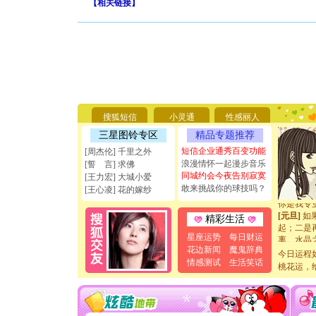
【
相关链接
】
[圣诞节]
你太多，
要平安！
[圣诞节]
搜狐短信
小灵通
性感丽人
能正大光明
三星图铃专区
精品专题推荐
天都要快
短信企业通秀百变功能
[圣诞节]
[周杰伦] 千里之外
如意,快乐
浪漫情怀一起漫步音乐
[誓 言] 求佛
[元旦]
看
同城约会今夜告别寂寞
[王力宏] 大城小爱
断电。爱
敢来挑战你的球技吗？
[王心凌] 花的嫁纱
你是我专
[元旦]
如
精彩生活
起；二是
离。水晶
星座运势
每日财运
[元旦]
当
花边新闻
魔鬼辞典
今日运程
泣，这痛
情感测试
生活笑话
桃花运，
卖了。水
[春节]
风
颜！冬去
道一声平