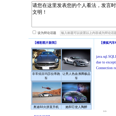
设为辩论话题
【
精彩图片新闻
】
【
搜狐汽车
java.sql.SQLE
due to except
Connection r
非常炫目玛莎拉蒂跑
让男人热血沸腾极品
车
车
奥迪R8火拼直升机
她和它使人陶醉
>>