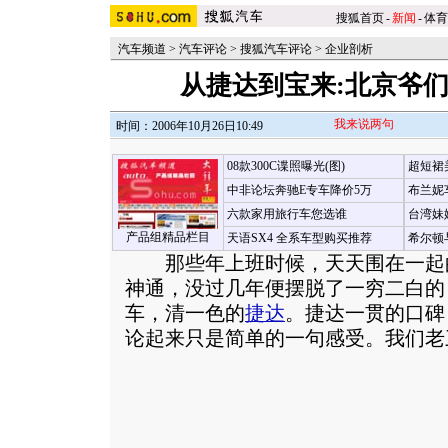
搜狐首页
-
新闻
-
体育
汽车频道
>
汽车评论
>
搜狐汽车评论
>
企业剖析
从捷达到宝来:北京爷
我来说两句
时间：2006年10月26日10:49
08款300C谍照曝光(图)
超短裙
中非论坛奔驰E专车降价5万
布兰妮
六款家用旅行车您选谁
台湾妹
产品组精品栏目
天语SX4 全系车型购买推荐
希尔顿
那些年上班时候，天天围在一起
神通，没过几年便摆脱了一穷二白的
车，清一色的
捷达
。捷达一贯的口碑
论起来只是简单的一句感受。我们老