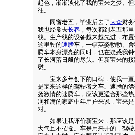
起色，渐渐淡化了我的宝来之梦。但
往。
同窗老五，毕业后去了
大众
财务
我也经常去
长春
，每次都到老五那里
线。生产线的设备越来越先进，布置
这里驶的
速腾
车，一幅英姿勃勃、舍
腾车本身漂亮的同时，也在疑惑我钟
了长河落日般的尽头。但新宝来的接
慰。
宝来多年创下的口碑，使我一直
是宝来这样的驾驶者之车。速腾的漂
扬激情的速腾车，应该更适合那些热
润和满的家庭中年用户来说，宝来是
对。
如果让我评价新宝来，那应该是
大气且不招摇。车是用来开的，驾驶座