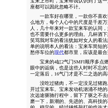
宝来上市时，宝来帮我认识到了这一
座都可以因此忽略不计。
一款车好在哪里，一款你不喜欢
么地方，每个人心中的尺度是千差万
人，几十年来对一款宝来车的认同，
也不需要什么更多的理由。几杯酒下
笑骂我对车的看法犹如对女人的看法
单的说明本人的看法：宝来车简短的
愁停车位的
现代
都市里，应该是最合
宝来的4缸2气门SMFI顺序多点
眼中的诟病，也是这些人时时不忘的
一定落后，16气门才是不二之选的
没吃过猪肉，不一定没见过猪跑
开过宝来车。宝来发动机汹涌不绝的
次远途驱驰行程中，留下了驱之不去
磨一下，新潮的、先进的、高科技的
的、稳定的、经过锤炼敲打的也许才