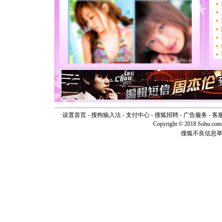
[春节]
传
片叶子是
送你一棵
[圣诞节]
你太多，
要平安！
[圣诞节]
能正大光明
天都要快
[圣诞节]
如意,快乐
[元旦]
看
断电。爱
你是我专
设置首页
-
搜狗输入法
-
支付中心
-
搜狐招聘
-
广告服务
-
客
[元旦]
如
Copyright © 2018 Sohu.com I
起；二是
搜狐不良信息
离。水晶
[元旦]
当
泣，这痛
卖了。水
[春节]
风
颜！冬去
道一声平
[春节]
传
片叶子是
送你一棵