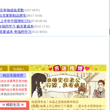
北京奔驰或临变数
(10/27 09:07)
0款克莱斯勒品牌车
(08/17 16:04)
C 上半年中国增长53%
(07/28 09:10)
奇瑞想学习 戴克要成本
(05/22 11:41)
戴克要成本 奇瑞想学习
(05/22 08:02)
[圣诞节]
圣诞节到了，想想没什么送给你的，又不打算给
你太多，只有给你五千万：千万快乐！千万要健康！千万
要平安！千万要知足！千万不要忘记我！
通
性感丽人
[圣诞节]
不只这样的日子才会想起你,而是这样的日子才
能正大光明地骚扰你,告诉你,圣诞要快乐!新年要快乐!天
精品专题推荐
天都要快乐噢!
短信企业通秀百变功能
[圣诞节]
奉上一颗祝福的心,在这个特别的日子里,愿幸福,
浪漫情怀一起漫步音乐
如意,快乐,鲜花,一切美好的祝愿与你同在.圣诞快乐!
同城约会今夜告别寂寞
[元旦]
看到你我会触电；看不到你我要充电；没有你我会
敢来挑战你的球技吗？
断电。爱你是我职业，想你是我事业，抱你是我特长，吻
你是我专业！水晶之恋祝你新年快乐
[元旦]
如果上天让我许三个愿望，一是今生今世和你在一
精彩生活
起；二是再生再世和你在一起；三是三生三世和你不再分