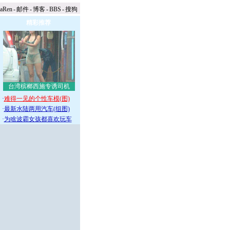
naRen
-
邮件
-
博客
-
BBS
-
搜狗
精彩推荐
台湾槟榔西施专诱司机
·
难得一见的个性车模(图)
·
最新水陆两用汽车(组图)
·
为啥波霸女孩都喜欢玩车