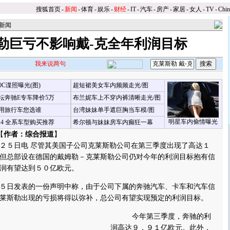
搜狐首页
-
新闻
-
体育
-
娱乐
-
财经
-
IT
-
汽车
-
房产
-
家居
-
女人
-
TV
-
Chi
新闻
勒巨亏不影响戴-克全年利润目标
我来说两句
00C谍照曝光(图)
超短裙美女车内频频走光/图
坛奔驰E专车降价5万
布兰妮车上不穿内裤清晰走光/图
用旅行车您选谁
台湾妹妹单手遮巨胸当车模/图
明星车内偷情曝光
X4 全系车型购买推荐
希尔顿与妹妹房车内癫狂一幕
【
作者：综合报道
】
５日电 尽管其美国子公司克莱斯勒公司在第三季度出现了高达１
但总部设在德国的戴姆勒－克莱斯勒公司仍对今年的利润目标抱有信
润有望达到５０亿欧元。
发表的一份声明中称，由于公司下属的奔驰汽车、卡车和汽车信
莱斯勒出现的亏损将得以弥补，总公司有望实现预定的利润目标。
今年第三季度，奔驰的利
润高达９．９１亿欧元。此外，