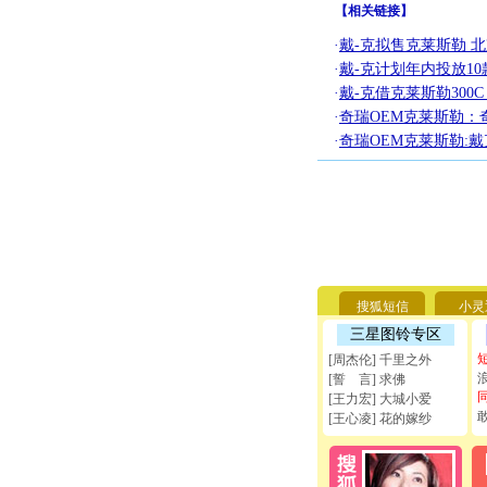
【
相关链接
】
·
戴-克拟售克莱斯勒 
·
戴-克计划年内投放1
·
戴-克借克莱斯勒300
·
奇瑞OEM克莱斯勒：
·
奇瑞OEM克莱斯勒:
搜狐短信
小灵
三星图铃专区
[周杰伦] 千里之外
[誓 言] 求佛
[王力宏] 大城小爱
[王心凌] 花的嫁纱