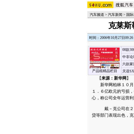
汽车频道
>
汽车新闻
>
国际
克莱斯
时间：2006年10月27日09:26
08款3
中非论
六款家
产品组精品栏目
天语S
【
来源：新华网
】 
新华网柏林１０月２
１．６亿欧元的亏损，
心，称公司全年运营利
戴－克公司在２５日
贷等部门表现出色，克