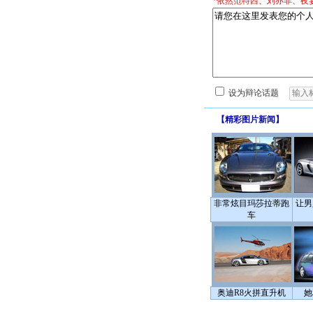
*依然范特西、刘亦菲、夜
设为辩论话题
【
精彩图片新闻
】
非常炫目玛莎拉蒂跑
让男
车
奥迪R8火拼直升机
她