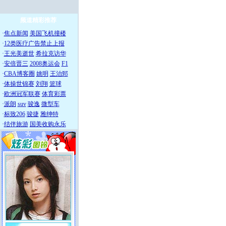
频道精彩推荐
·
焦点新闻
美国飞机撞楼
·
12类医疗广告禁止上报
·
王光美逝世
希拉克访华
·
安倍晋三
2008奥运会
F1
·
CBA博客圈
姚明
王治郅
·
体操世锦赛
刘翔
篮球
·
欧洲冠军联赛
体育彩票
·
派朗
suv
骏逸
微型车
·
标致206
骏捷
雅绅特
·
结伴旅游
国美收购永乐