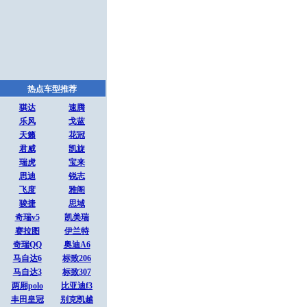
热点车型推荐
骐达
速腾
乐风
戈蓝
天籁
花冠
君威
凯旋
瑞虎
宝来
思迪
锐志
飞度
雅阁
骏捷
思域
奇瑞v5
凯美瑞
赛拉图
伊兰特
奇瑞QQ
奥迪A6
马自达6
标致206
马自达3
标致307
两厢polo
比亚迪f3
丰田皇冠
别克凯越