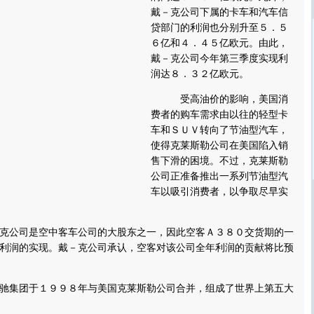
戴－克公司下属的卡车和汽车信
贷部门的利润也分别升至５．５
６亿和４．４５亿欧元。由此，
戴－克公司今年第三季度实现利
润达８．３２亿欧元。
受高油价的影响，美国消
费者的购车需求由以往的轻型卡
车和ＳＵＶ转向了节油型汽车，
使得克莱斯勒公司在美国陷入销
售下滑的困境。不过，克莱斯勒
公司正准备推出一系列节油型汽
车以吸引消费者，以争取尽早实
司是空中客车公司的大股东之一，因此空客Ａ３８０交货期的一
利润的实现。戴－克公司承认，空客对该公司全年利润的贡献将比预
团于１９９８年与美国克莱斯勒公司合并，组成了世界上第五大