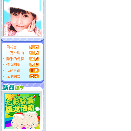
菊花台
一万个理由
隐形的翅膀
倩女幽魂
飞的更高
无尽的爱