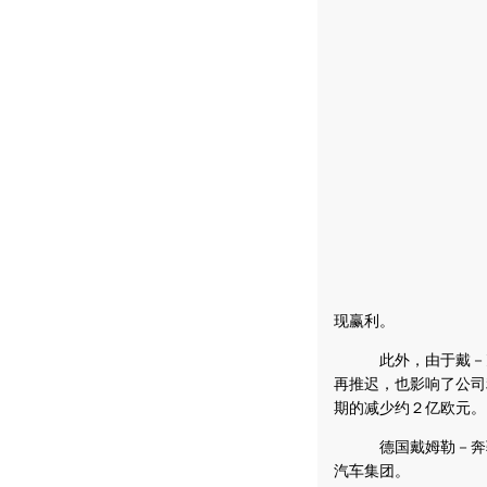
现赢利。
此外，由于戴－克公
再推迟，也影响了公司
期的减少约２亿欧元。
德国戴姆勒－奔驰集
汽车集团。