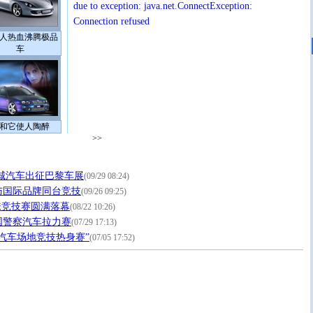
due to exception: java.net.ConnectException:
Connection refused
人热血沸腾极品
车
和它使人陶醉
>>
城汽车出征巴黎车展
(09/29 08:24)
与国际品牌同台竞技
(09/26 09:25)
味竞技赛圆满落幕
(08/22 10:26)
中国警察汽车拉力赛
(07/29 17:13)
汽车场地竞技热身赛”
(07/05 17:52)
[圣诞节]
圣诞节到了，想想没什么送给你的，又不打算给