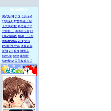
频道精彩推荐
·
焦点新闻
美国飞机撞楼
·
12类医疗广告禁止上报
·
王光美逝世
希拉克访华
·
安倍晋三
2008奥运会
F1
·
CBA博客圈
姚明
王治郅
·
体操世锦赛
刘翔
篮球
·
欧洲冠军联赛
体育彩票
·
派朗
suv
骏逸
微型车
·
标致206
骏捷
雅绅特
·
结伴旅游
国美收购永乐