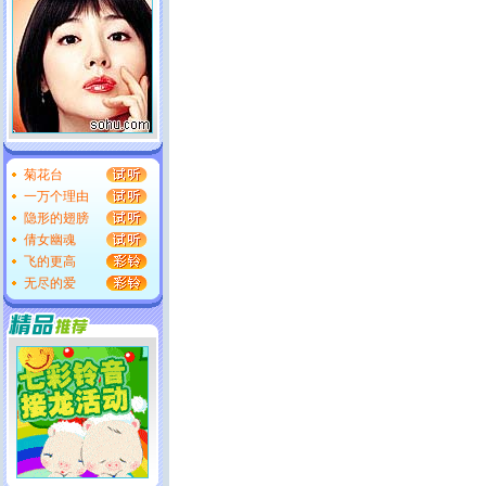
菊花台
一万个理由
隐形的翅膀
倩女幽魂
飞的更高
无尽的爱