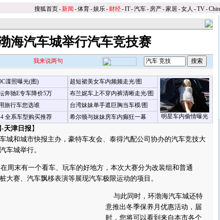
搜狐首页
-
新闻
-
体育
-
娱乐
-
财经
-
IT
-
汽车
-
房产
-
家居
-
女人
-
TV
-
Chi
渤海汽车城举行汽车竞技赛
我来说两句
00C谍照曝光(图)
超短裙美女车内频频走光/图
坛奔驰E专车降价5万
布兰妮车上不穿内裤清晰走光/图
用旅行车您选谁
台湾妹妹单手遮巨胸当车模/图
明星车内偷情曝光
X4 全系车型购买推荐
希尔顿与妹妹房车内癫狂一幕
-天津日报
】
城和城市快报主办，豪特车友会、泰得汽配公司协办的汽车竞技大
汽车城举行。
在周末有一个看车、玩车的好地方，本次大赛分为改装组和普通
桩大赛、汽车飘移表演等展现汽车极限运动的项目。
与此同时，环渤海汽车城还特
意推出冬季保养月优惠活动，届
时，您将可以看到来自本市各个