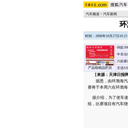
汽车频道
>
汽车新闻
环
时间：2006年10月27日10:23
08款3
中非论
六款家
产品组精品栏目
天语S
【
来源：天津日报网
据悉，由环渤海汽车
赛将于本周六在环渤海
据介绍，为了使车迷
组，比赛项目有汽车绕