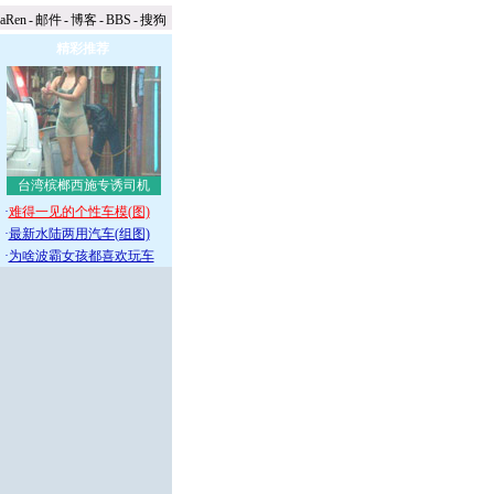
naRen
-
邮件
-
博客
-
BBS
-
搜狗
精彩推荐
台湾槟榔西施专诱司机
·
难得一见的个性车模(图)
·
最新水陆两用汽车(组图)
·
为啥波霸女孩都喜欢玩车