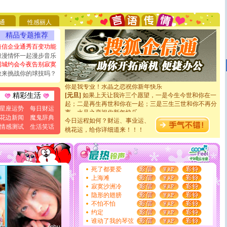
你太多，只有给你五千万：千万快乐！千万要健康！千万
要平安！千万要知足！千万不要忘记我！
[圣诞节]
不只这样的日子才会想起你,而是这样的日子才
通
性感丽人
能正大光明地骚扰你,告诉你,圣诞要快乐!新年要快乐!天
精品专题推荐
天都要快乐噢!
短信企业通秀百变功能
[圣诞节]
奉上一颗祝福的心,在这个特别的日子里,愿幸福,
浪漫情怀一起漫步音乐
如意,快乐,鲜花,一切美好的祝愿与你同在.圣诞快乐!
同城约会今夜告别寂寞
[元旦]
看到你我会触电；看不到你我要充电；没有你我会
敢来挑战你的球技吗？
断电。爱你是我职业，想你是我事业，抱你是我特长，吻
你是我专业！水晶之恋祝你新年快乐
[元旦]
如果上天让我许三个愿望，一是今生今世和你在一
精彩生活
起；二是再生再世和你在一起；三是三生三世和你不再分
离。水晶之恋祝你新年快乐
星座运势
每日财运
[元旦]
当我狠下心扭头离去那一刻，你在我身后无助地哭
花边新闻
魔鬼辞典
今日运程如何？财运、事业运、
泣，这痛楚让我明白我多么爱你。我转身抱住你：这猪不
情感测试
生活笑话
桃花运，给你详细道来！！！
卖了。水晶之恋祝你新年快乐。
[春节]
风柔雨润好月圆，半岛铁盒伴身边，每日尽显开心
颜！冬去春来似水如烟，劳碌人生需尽欢！听一曲轻歌，
道一声平安！新年吉祥万事如愿
[春节]
传说薰衣草有四片叶子：第一片叶子是信仰，第二
死了都要爱
片叶子是希望，第三片叶子是爱情，第四片叶子是幸运。
上海滩
送你一棵薰衣草，愿你新年快乐！
寂寞沙洲冷
[圣诞节]
圣诞节到了，想想没什么送给你的，又不打算给
隐形的翅膀
你太多，只有给你五千万：千万快乐！千万要健康！千万
不怕不怕
要平安！千万要知足！千万不要忘记我！
约定
[圣诞节]
不只这样的日子才会想起你,而是这样的日子才
谁动了我的琴弦