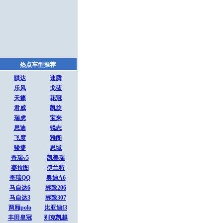
热点车型推荐
骐达
速腾
乐风
戈蓝
天籁
花冠
君威
凯旋
瑞虎
宝来
思迪
锐志
飞度
雅阁
骏捷
思域
奇瑞v5
凯美瑞
赛拉图
伊兰特
奇瑞QQ
奥迪A6
马自达6
标致206
马自达3
标致307
两厢polo
比亚迪f3
丰田皇冠
别克凯越