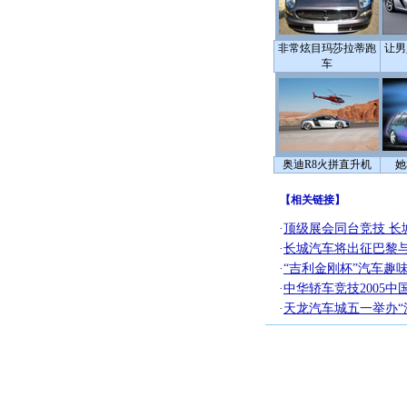
非常炫目玛莎拉蒂跑
让男
车
奥迪R8火拼直升机
她
【
相关链接
】
·
顶级展会同台竞技 长
·
长城汽车将出征巴黎
·
“吉利金刚杯”汽车趣
·
中华轿车竞技2005
·
天龙汽车城五一举办“