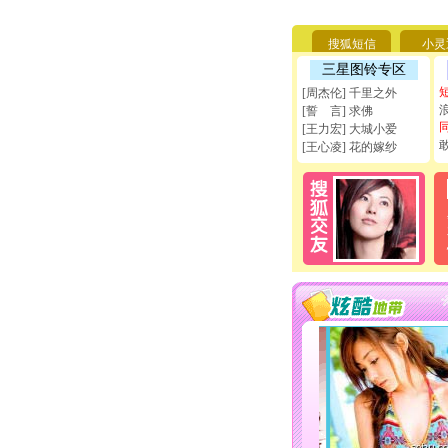
搜狐短信
小灵
三星图铃专区
[周杰伦] 千里之外
[誓 言] 求佛
[王力宏] 大城小爱
[王心凌] 花的嫁纱