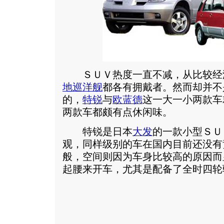
ＳＵＶ热度一直不减，从比较经
地巡洋舰
都各有拥戴者。然而却并不
的，
特锐
与
欧蓝德
这一大一小两款车
两款车都颇有点休闲味。
特锐是日本
大发
的一款小型ＳＵ
观，同样级别的车在国内目前还没有
般，空间则因为车身比较高的原因而
起腰来开车，尤其是配备了全时四轮