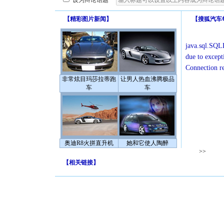
设为辩论话题
【
精彩图片新闻
】
【
搜狐汽车
java.sql.SQLE
due to except
Connection r
非常炫目玛莎拉蒂跑
让男人热血沸腾极品
车
车
奥迪R8火拼直升机
她和它使人陶醉
>>
【
相关链接
】
[圣诞节]
你太多，