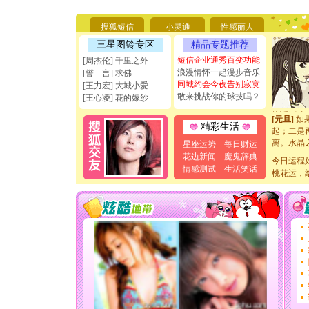
要平安！
[圣诞节]
搜狐短信
小灵通
性感丽人
能正大光明
天都要快
三星图铃专区
精品专题推荐
[圣诞节]
短信企业通秀百变功能
[周杰伦] 千里之外
如意,快乐
浪漫情怀一起漫步音乐
[誓 言] 求佛
[元旦]
看
同城约会今夜告别寂寞
[王力宏] 大城小爱
断电。爱
敢来挑战你的球技吗？
[王心凌] 花的嫁纱
你是我专
[元旦]
如
起；二是
精彩生活
离。水晶
星座运势
每日财运
[元旦]
当
花边新闻
魔鬼辞典
泣，这痛
今日运程
情感测试
生活笑话
卖了。水
桃花运，
[春节]
风
颜！冬去
道一声平
[春节]
传
片叶子是
送你一棵
[圣诞节]
你太多，
要平安！
[圣诞节]
能正大光明