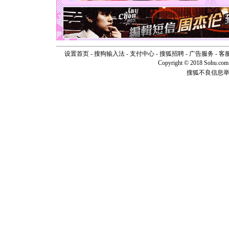
天都要快
[圣诞节]
如意,快乐
[元旦]
看
断电。爱
你是我专
[元旦]
如
设置首页
-
搜狗输入法
-
支付中心
-
搜狐招聘
-
广告服务
-
客
起；二是
Copyright © 2018 Sohu.com I
离。水晶
搜狐不良信息
[元旦]
当
泣，这痛
卖了。水
[春节]
风
颜！冬去
道一声平
[春节]
传
片叶子是
送你一棵