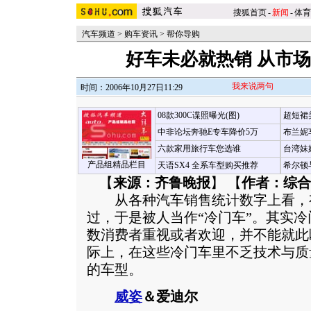
搜狐首页
-
新闻
-
体育
汽车频道
>
购车资讯
>
帮你导购
好车未必就热销 从市
我来说两句
时间：2006年10月27日11:29
08款300C谍照曝光(图)
超短裙
中非论坛奔驰E专车降价5万
布兰妮
六款家用旅行车您选谁
台湾妹
产品组精品栏目
天语SX4 全系车型购买推荐
希尔顿
【
来源：齐鲁晚报
】 【
作者：综合
从各种汽车销售统计数字上看，
过，于是被人当作“冷门车”。其实
数消费者重视或者欢迎，并不能就此
际上，在这些冷门车里不乏技术与质
的车型。
威姿
＆爱迪尔