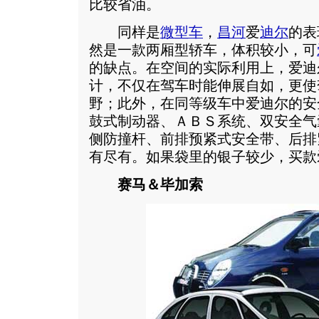
比较省油。
同样是
微型车
，
昌河
爱
迪尔
的表
然是一款两厢型轿车，体积较小，可
的缺点。在空间的实际利用上，爱迪
计，不仅在驾车时能伸展自如，更使
野；此外，在同等级车中爱迪尔的安
鼓式制动器、ＡＢＳ系统、双安全气
侧防撞杆、前排预紧式安全带、后排
有尽有。如果袋里的银子较少，买款
赛马＆毕加索