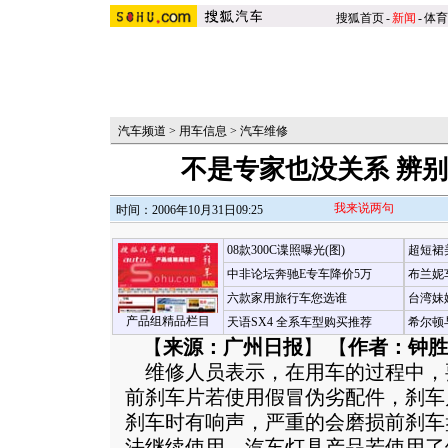
搜狐首页
-
新闻
-
体育
汽车频道
>
用车信息
>
汽车维修
不是专家也没关系 辨
我来说两句
时间：2006年10月31日09:25
08款300C谍照曝光(图)
超短裙
中非论坛奔驰E专车降价5万
布兰妮
六款家用旅行车您选谁
台湾妹
产品组精品栏目
天语SX4 全系车型购买推荐
希尔顿
【
来源：广州日报
】 【
作者：钟胜
维修人员表示，在用车的过程中，
前刹车片若使用假冒伪劣配件，刹车
刹车时有响声，严重的会磨损前刹车
法继续使用。汽车灯具产品若使用了