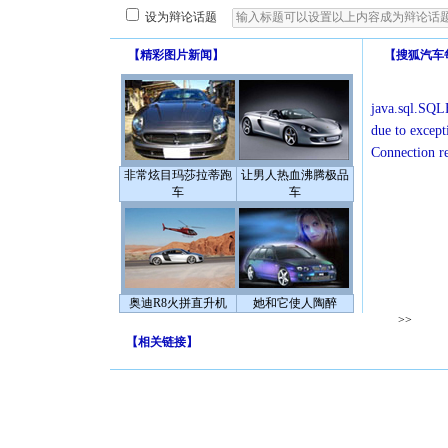
设为辩论话题
【
精彩图片新闻
】
【
搜狐汽车
java.sql.SQLE
due to except
Connection r
非常炫目玛莎拉蒂跑
让男人热血沸腾极品
车
车
奥迪R8火拼直升机
她和它使人陶醉
>>
【
相关链接
】