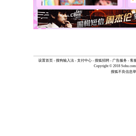
[圣诞节]
能正大光明
天都要快
[圣诞节]
如意,快乐
[元旦]
看
断电。爱
你是我专
[元旦]
如
起；二是
离。水晶
[元旦]
当
设置首页
-
搜狗输入法
-
支付中心
-
搜狐招聘
-
广告服务
-
客
泣，这痛
Copyright © 2018 Sohu.com I
卖了。水
搜狐不良信息
[春节]
风
颜！冬去
道一声平
[春节]
传
片叶子是
送你一棵