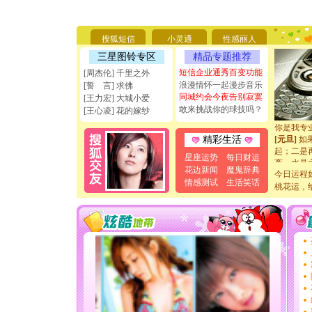
[圣诞节]
你太多，
要平安！
搜狐短信
小灵通
性感丽人
[圣诞节]
能正大光明
三星图铃专区
精品专题推荐
天都要快
短信企业通秀百变功能
[周杰伦] 千里之外
[圣诞节]
浪漫情怀一起漫步音乐
[誓 言] 求佛
如意,快乐
同城约会今夜告别寂寞
[王力宏] 大城小爱
[元旦]
看
敢来挑战你的球技吗？
[王心凌] 花的嫁纱
断电。爱
你是我专
[元旦]
如
精彩生活
起；二是
星座运势
每日财运
离。水晶
花边新闻
魔鬼辞典
[元旦]
当
今日运程
情感测试
生活笑话
泣，这痛
桃花运，
卖了。水
[春节]
风
颜！冬去
道一声平
[春节]
传
片叶子是
送你一棵
[圣诞节]
你太多，
要平安！