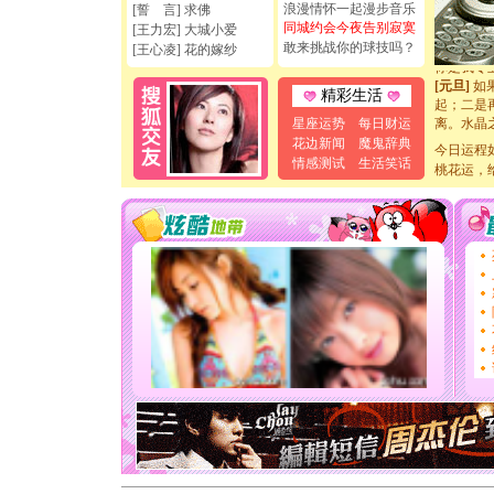
如意,快乐
浪漫情怀一起漫步音乐
[誓 言] 求佛
[元旦]
看
同城约会今夜告别寂寞
[王力宏] 大城小爱
断电。爱
敢来挑战你的球技吗？
[王心凌] 花的嫁纱
你是我专
[元旦]
如
起；二是
精彩生活
离。水晶
星座运势
每日财运
[元旦]
当
花边新闻
魔鬼辞典
泣，这痛
今日运程
情感测试
生活笑话
卖了。水
桃花运，
[春节]
风
颜！冬去
道一声平
[春节]
传
片叶子是
送你一棵
[圣诞节]
你太多，
要平安！
[圣诞节]
能正大光明
天都要快
[圣诞节]
如意,快乐
[元旦]
看
断电。爱
你是我专