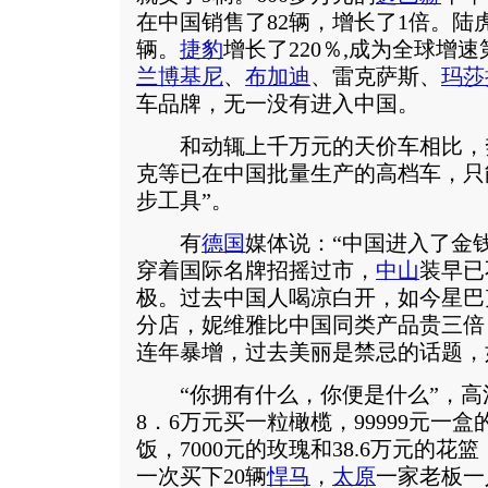
在中国销售了82辆，增长了1倍。陆虎
辆。
捷豹
增长了220％,成为全球增
兰博基尼
、
布加迪
、雷克萨斯、
玛莎
车品牌，无一没有进入中国。
和动辄上千万元的天价车相比，
克等已在中国批量生产的高档车，只
步工具”。
有
德国
媒体说：“中国进入了金
穿着国际名牌招摇过市，
中山
装早已
极。过去中国人喝凉白开，如今星巴
分店，妮维雅比中国同类产品贵三倍
连年暴增，过去美丽是禁忌的话题，
“你拥有什么，你便是什么”，高
8．6万元买一粒橄榄，99999元一盒
饭，7000元的玫瑰和38.6万元的花
一次买下20辆
悍马
，
太原
一家老板一