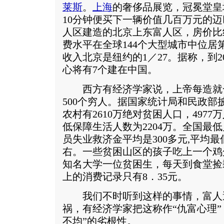
莱斯
。
上海
的奢侈品展览，冠冕堂皇
10分钟便买下一辆价值几百万元的
人区建造的北京上东富人区，房价比
费水平在全球144个大型城市中位居
收入北京是纽约的1／27。据称，到2
心将有7个建在中国。
西方有经济学家说，上帝每造就
500个穷人。据国家统计局和民政部披
农村有2610万绝对贫困人口，497
低保障生活人数为2204万。全国最低
员失业救济金平均是300多元,平均最
右。一些贫困山区的孩子吃上一个鸡
知名大学一位贫困生，每天到食堂捡
上的消费记录只有8．35元。
我们不时听到这样的事情，富人
祸，有经济学家把这称作“仇富心理”
不均”的劣根性。