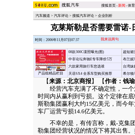
搜狐首页
-
新闻
-
体育
汽车频道
>
汽车评论
>
搜狐汽车评论
>
企业剖析
克莱斯勒是否需要雷诺-
我来说两句
时间：2006年11月07日07:37
08款300C谍照曝光(图)
超短裙
中非论坛奔驰E专车降价5万
布兰妮
六款家用旅行车您选谁
台湾妹
产品组精品栏目
天语SX4 全系车型购买推荐
希尔顿
【
来源：北京商报
】 【
作者：钱瑜
经营汽车充满了不确定性，一个汽
时间内从赢利到亏损。这个定律在底
斯勒集团赢利大约15亿美元，而今
车厂运营亏损14.6亿美元。
不幸的是，有传言称，戴-克集团
勒集团经营状况的情况下将其出售。