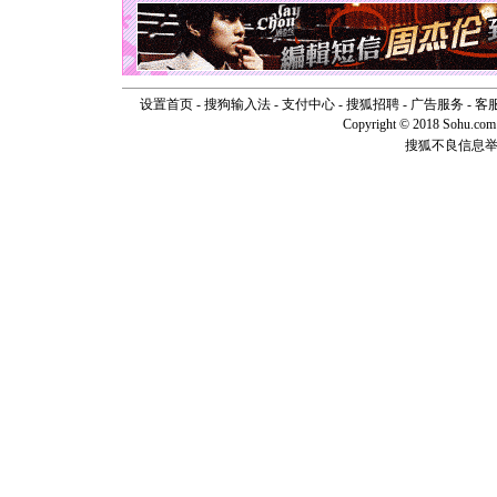
天都要快
[圣诞节]
如意,快乐
[元旦]
看
断电。爱
你是我专
设置首页
-
搜狗输入法
-
支付中心
-
搜狐招聘
-
广告服务
-
客
[元旦]
如
Copyright © 2018 Sohu.com I
起；二是
搜狐不良信息
离。水晶
[元旦]
当
泣，这痛
卖了。水
[春节]
风
颜！冬去
道一声平
[春节]
传
片叶子是
送你一棵