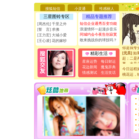
要平安！
搜狐短信
小灵通
性感丽人
[圣诞节]
能正大光明
三星图铃专区
精品专题推荐
天都要快
短信企业通秀百变功能
[周杰伦] 千里之外
[圣诞节]
浪漫情怀一起漫步音乐
[誓 言] 求佛
如意,快乐
同城约会今夜告别寂寞
[王力宏] 大城小爱
[元旦]
看
敢来挑战你的球技吗？
断电。爱
[王心凌] 花的嫁纱
你是我专
[元旦]
如
精彩生活
起；二是
星座运势
每日财运
离。水晶
[元旦]
当
花边新闻
魔鬼辞典
今日运程
泣，这痛
情感测试
生活笑话
桃花运，
卖了。水
[春节]
风
颜！冬去
道一声平
[春节]
传
片叶子是
送你一棵
[圣诞节]
你太多，
要平安！
[圣诞节]
能正大光明