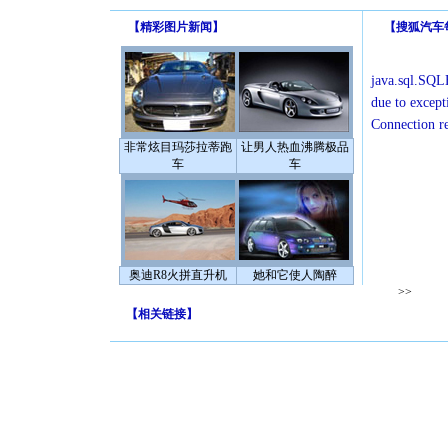
【
精彩图片新闻
】
【
搜狐汽车
java.sql.SQLE
due to except
Connection r
非常炫目玛莎拉蒂跑
让男人热血沸腾极品
车
车
奥迪R8火拼直升机
她和它使人陶醉
>>
【
相关链接
】
[圣诞节]
你太多，