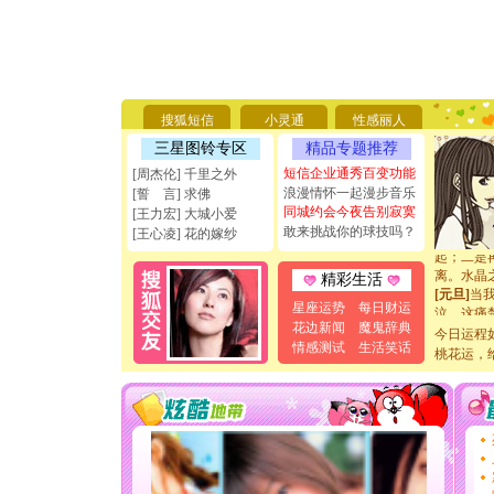
[圣诞节]
你太多，
要平安！
[圣诞节]
能正大光明
天都要快
搜狐短信
小灵通
性感丽人
[圣诞节]
三星图铃专区
精品专题推荐
如意,快乐
[元旦]
看
短信企业通秀百变功能
[周杰伦] 千里之外
断电。爱
浪漫情怀一起漫步音乐
[誓 言] 求佛
你是我专
同城约会今夜告别寂寞
[王力宏] 大城小爱
[元旦]
如
敢来挑战你的球技吗？
[王心凌] 花的嫁纱
起；二是
离。水晶
精彩生活
[元旦]
当
泣，这痛
星座运势
每日财运
卖了。水
花边新闻
魔鬼辞典
今日运程
[春节]
风
情感测试
生活笑话
桃花运，
颜！冬去
道一声平
[春节]
传
片叶子是
送你一棵
[圣诞节]
你太多，
要平安！