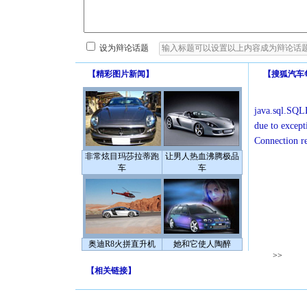
设为辩论话题
【
精彩图片新闻
】
【
搜狐汽车
java.sql.SQLE
due to except
Connection r
非常炫目玛莎拉蒂跑
让男人热血沸腾极品
车
车
奥迪R8火拼直升机
她和它使人陶醉
>>
【
相关链接
】