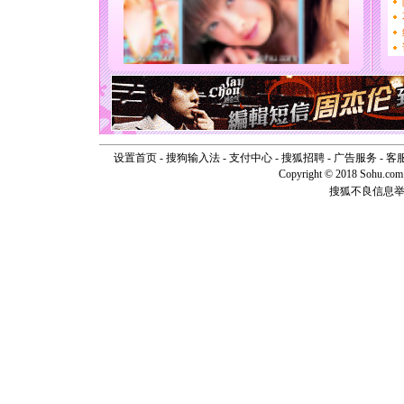
[圣诞节]
能正大光明
天都要快
[圣诞节]
如意,快乐
[元旦]
看
断电。爱
你是我专
[元旦]
如
起；二是
设置首页
-
搜狗输入法
-
支付中心
-
搜狐招聘
-
广告服务
-
客
离。水晶
Copyright © 2018 Sohu.com I
[元旦]
当
搜狐不良信息
泣，这痛
卖了。水
[春节]
风
颜！冬去
道一声平
[春节]
传
片叶子是
送你一棵