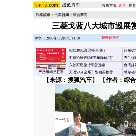
搜狐首页
-
新闻
-
体育
汽车频道
>
汽车新闻
>
综合新闻
三菱戈蓝八大城市巡展
我来说两句
时间：2006年11月07日11:10
08款300C谍照曝光(图)
超短裙
中非论坛奔驰E专车降价5万
布兰妮
六款家用旅行车您选谁
台湾妹
产品组精品栏目
天语SX4 全系车型购买推荐
希尔顿
【
来源：搜狐汽车
】 【
作者：综合