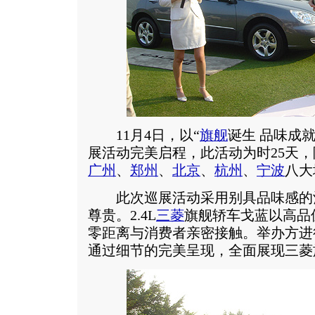
11月4日，以“
旗舰
诞生 品味成
展活动完美启程，此活动为时25天，
广州
、
郑州
、
北京
、
杭州
、
宁波
八大
此次巡展活动采用别具品味感的
尊贵。2.4L
三菱
旗舰轿车戈蓝以高品
零距离与消费者亲密接触。举办方进
通过细节的完美呈现，全面展现三菱