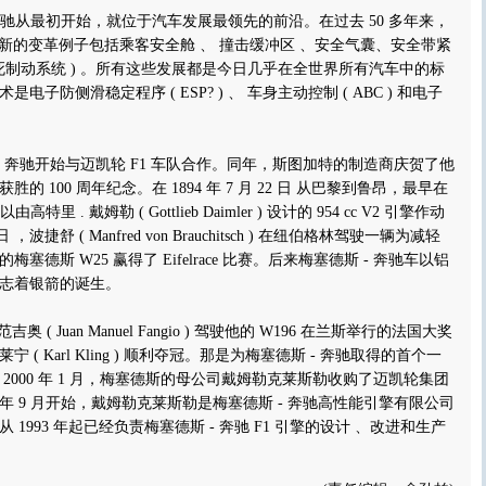
奔驰从最初开始，就位于汽车发展最领先的前沿。在过去 50 多年来，
创新的变革例子包括乘客安全舱 、 撞击缓冲区 、安全气囊、安全带紧
 防抱死制动系统 ) 。所有这些发展都是今日几乎在全世界所有汽车中的标
子防侧滑稳定程序 ( ESP? ) 、 车身主动控制 ( ABC ) 和电子
。
 - 奔驰开始与迈凯轮 F1 车队合作。同年，斯图加特的制造商庆贺了他
的 100 周年纪念。在 1894 年 7 月 22 日 从巴黎到鲁昂，最早在
里 . 戴姆勒 ( Gottlieb Daimler ) 设计的 954 cc V2 引擎作动
 日 ，波捷舒 ( Manfred von Brauchitsch ) 在纽伯格林驾驶一辆为减轻
塞德斯 W25 赢得了 Eifelrace 比赛。后来梅塞德斯 - 奔驰车以铝
志着银箭的诞生。
，范吉奥 ( Juan Manuel Fangio ) 驾驶他的 W196 在兰斯举行的法国大奖
( Karl Kling ) 顺利夺冠。那是为梅塞德斯 - 奔驰取得的首个一
2000 年 1 月，梅塞德斯的母公司戴姆勒克莱斯勒收购了迈凯轮集团
005 年 9 月开始，戴姆勒克莱斯勒是梅塞德斯 - 奔驰高性能引擎有限公司
1993 年起已经负责梅塞德斯 - 奔驰 F1 引擎的设计 、改进和生产