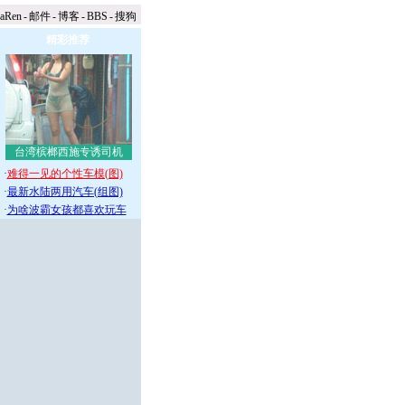
naRen
-
邮件
-
博客
-
BBS
-
搜狗
精彩推荐
台湾槟榔西施专诱司机
·
难得一见的个性车模(图)
·
最新水陆两用汽车(组图)
·
为啥波霸女孩都喜欢玩车