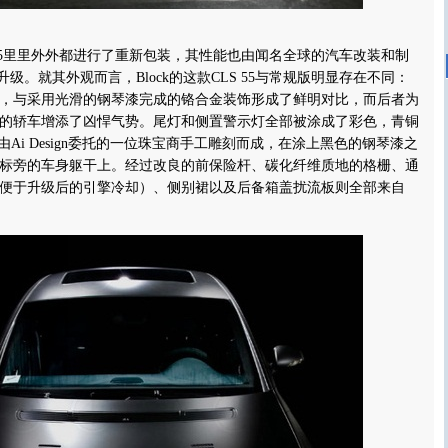
55里里外外都进行了重新包装，其性能也由闻名全球的汽车改装和制
面升级。就其外观而言，Block的这款CLS 55与常规版明显存在不同：
，与采用光滑的钢琴漆完成的铬合金装饰形成了鲜明对比，而后者为
的轿车增添了凶悍气势。尾灯和侧置警示灯全部被涂成了彩色，青铜
”徽标由Ai Design委托的一位珠宝商手工雕刻而成，在涂上黑色的钢琴漆之
标旁的车身躯干上。经过改良的前保险杆、碳化纤维质地的格栅、通
便于升级后的引擎冷却）、侧别裙以及后备箱盖扰流板则全部来自