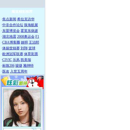
频道精彩推荐
·
焦点新闻
希拉克访华
·
中非合作论坛
珠海航展
·
东盟博览会
霍英东病逝
·
湖北地震
2008奥运会
F1
·
CBA博客圈
姚明
王治郅
·
体操世锦赛
刘翔
篮球
·
欧洲冠军联赛
体育彩票
·
CIVIC
乐风
凯美瑞
·
标致206
骏捷
雅绅特
·
医改
入世五周年