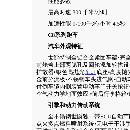
性能参数
最高时速 300 千米/小时
加速性能 0-100千米/小时 4.5秒
C8系列跑车
汽车外观特征
世爵特制全铝合金紧固车架•完全
前舱盖上部两腮孔及回轮添加轮拱设
扩散器•银色高抛光
车灯
底座•高度抛
金前分流板•不锈钢车头进气网•自动
付倒车镜内侧装置电动车门开关按钮•
空气动力学地面效应 •前后行李格箱•
引擎和动力传动系统
全不锈钢世爵独一带ECU自动声
点火多点燃料喷射系统•无电子干涉手