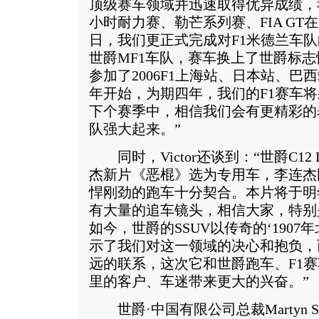
顶级赛车领域并迅速取得优异成绩，
小时耐力赛、勒芒系列赛、FIA GT在
日，我们更正式完成对F1米德兰车
世爵MF1车队，赛车换上了世爵标
参加了2006F1上海站、日本站、
年开始，为期四年，我们的F1赛车将
下个赛季中，相信我们会有更精彩的
队强大起来。”
同时，Victor还谈到：“世爵C12 LaT
杰新片《恶棍》选为专用车，李连杰
悍刚劲的跑车十分契合。本片将于明
有大量的追车镜头，相信大家，特别
如今，世爵的SSUV以传奇的‘1907
示了我们对这一领域的决心和抱负，
远的联系，这次它和世爵跑车、F1
里的客户、车迷带来更大的兴奋。”
世爵·中国有限公司总裁Martyn Sc