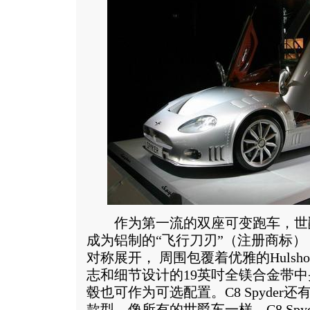
作为第一流的双座可变跑车，世爵C8 
成为铝制的“飞行刀刃”（注册商标）
对称展开， 周围包覆着优雅的Huls
志和细节设计的19英吋全镁合金带中
毂也可作为可选配置。C8 Spyde
款型，像所有的世爵车一样，C8 Spy