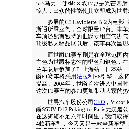
525马力，使得C8 双12更是光芒
惊人，出众的性能使其立即成为世爵
参展的C8 Laviolette BI2
斯通所乘座驾，全球限量12台。本
车顶还配有独特的世爵专用空气进气
顶级私人物品展以后，该车再次呈现
而世爵F1赛车则是在全球范围内
主色为世爵标志性的橙色和银色，在
兰车队后参加了F1上海站、日本站
爵F1赛车将采用
法拉利
V8引擎，这
提高。2004年，世爵首次进入中国
这次F1赛车的参加更加带动大家的热
世爵汽车股份公司
CEO
，Victo
爵SSUV-D12 Peking-to-Par
在这短短不足六年时间里，我们取得
4款新车型，今天又是一款全新车型