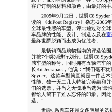
客户订制的材料和颜色，由最好的手
2005年9月12日，世爵C8 Spyd
读的 《duPont Registry》杂志-
全球最性感的车型。评比通过对全球1
车品牌的性能、设计、制造以及在
富
最终世爵脱颖而出成为优胜者。
最畅销商品购物指南的评选范围
并按7个类别进行划分。世爵C8 Spyd
感车型的称号。同时拥有五辆汽车的《duPo
长Kit Jeerapaet，他说：“我们毫
Spyder。这款车型简直就是一件
性能、独一无二几大特征完美融和并
们的选票，并当之无愧地当选为‘最
都给人留下了难以忘怀的印象。因此
选。”
世爵C系跑车还是众多明星的选择：