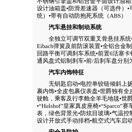
不锈钢引擎盖和铝合金平面设计油箱
设计油箱盖•防滑差速器（可选件）•
统）•带有自动防抱死系统（ABS）
汽车悬挂和制动系统
全独立可调节双重叉骨悬挂系统•“K
Eibach弹簧及前防滚装置•全铝合
回路平衡可调刹车系统•前置6活塞卡
通风盘式铝制刹车•前/后刹车盘分别为3
汽车内饰特征
无钥匙启动•电控单铰链倾斜上扬车门•
裹内饰•全皮包裹仪表盘•世爵独有全
驶舱，乘客及行李舱全羊毛地毯•世
•“Hulshof”皇家真皮座椅•“Spar
表，绿色背景光•防炫目玻璃•气温控
设计开放式手动排档•航空式汽车启