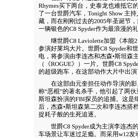
Rhymes买下两台，史泰龙也难抵
了一台世爵汽车，Tonight Show 主
藏，而在刚刚过去的2005年圣诞节
一辆银色的C8 Spyder作为最浪漫
继世爵C8 Laviolette加盟《
参演好莱坞大片。世爵C8 Spyder和世爵
电，将参演由李连杰和杰森•斯坦森
（《ROGUE》）一片。世爵C8 Sp
的超级跑车，在这部动作大片中出演
在这部由元奎担任动作导演的影
称“恶棍”的著名杀手，他引起了两
斯坦森扮演的FBI探员的追捕。这是继
后，杰森•斯坦森第二次和李连杰搭
捉耗子般的生死追逐。
世爵C8 Spyder成为主演李连
车场景让车迷过足瘾。而采用w12发动机的