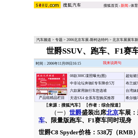
搜狐首页
-
新闻
-
体育
汽车频道
>
专题
>
2006北京车展-斯柯达特约
>
北京车展展车
世爵SSUV、跑车、F1
我来说两句
时间：2006年11月09日16:15
08款300C谍照曝光(图)
超短裙
中非论坛奔驰E专车降价5万
布兰妮
六款家用旅行车您选谁
台湾妹
产品组精品栏目
天语SX4 全系车型购买推荐
希尔顿
【
来源：搜狐汽车
】 【
作者：综合报道
】
（一）
世爵
盛装出席
北京
车展：
车
、限量版跑车、F1赛车同时现身
世爵C8 Spyder价格：538万（RMB