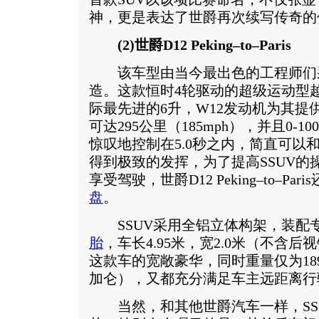
神，更是表达了世爵再次续写传奇的
(2)世爵D12 Peking–to–Paris
该车型由当今最出色的工程师们
造。这款恒时4轮驱动的超级运动型越
际最先进的6升，W12发动机为其提
可达295公里（185mph），并且0-1
惊叹地控制在5.0秒之内，简直可以
得到极致的发挥，为了提高SSUV的
享受驾驶，世爵D12 Peking–to–Pa
盘
。
SSUV采用全铝立体构架，装配专利技术2
胎
，车长4.95米，宽2.0米（不含后视
这款车的宽敞豪华，同时重量仅为1895k
加仑），又都充分满足车主远距离行
当然，和其他世爵汽车一样，SS