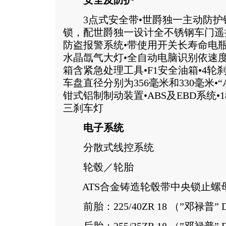
安全及防护
3点式安全带•世爵独一主动防护锁
锁，配世爵独一设计全不锈钢车门遥
防盗报警系统•带使用开关长寿命电瓶
水晶氙气大灯•全自动电脑识别依速
箱含紧急处理工具•F1安全油箱•4轮
车盘直径分别为356毫米和330毫米•
钳式铝制制动装置•ABS及EBD系统•
三刹车灯
电子系统
分散式线控系统
轮毂／轮胎
ATS合金铸造轮毂带中央锁止螺
前胎：225/40ZR 18 （”邓禄普”