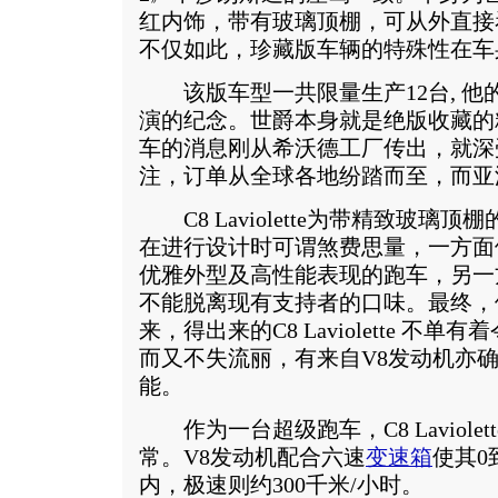
红内饰，带有玻璃顶棚，可从外直接
不仅如此，珍藏版车辆的特殊性在车
该版车型一共限量生产12台, 他
演的纪念。世爵本身就是绝版收藏的
车的消息刚从希沃德工厂传出，就深
注，订单从全球各地纷踏而至，而亚
C8 Laviolette为带精致玻璃
在进行设计时可谓煞费思量，一方面
优雅外型及高性能表现的跑车，另一
不能脱离现有支持者的口味。最终，
来，得出来的C8 Laviolette 不
而又不失流丽，有来自V8发动机亦
能。
作为一台超级跑车，C8 Laviolet
常。V8发动机配合六速
变速箱
使其0
内，极速则约300千米/小时。