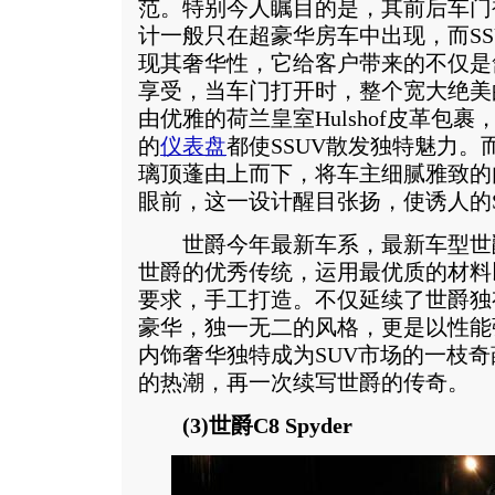
范。特别今人瞩目的是，其前后车门
计一般只在超豪华房车中出现，而SS
现其奢华性，它给客户带来的不仅是
享受，当车门打开时，整个宽大绝美
由优雅的荷兰皇室Hulshof皮革包
的
仪表盘
都使SSUV散发独特魅力。
璃顶蓬由上而下，将车主细腻雅致的
眼前，这一设计醒目张扬，使诱人的S
世爵今年最新车系，最新车型世爵D12 Pe
世爵的优秀传统，运用最优质的材料
要求，手工打造。不仅延续了世爵独
豪华，独一无二的风格，更是以性能
内饰奢华独特成为SUV市场的一枝奇
的热潮，再一次续写世爵的传奇。
(3)世爵C8 Spyder