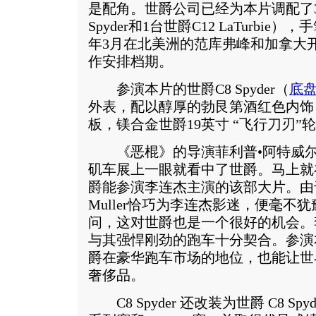
是配角。世爵公司已经为本片调配了3
Spyder和1台世爵C12 LaTurb
年3月在北美洲的范库弗峰和加拿大
作安排档期。
参演本片的世爵C8 Spyder（
底
外表，配以醇厚的勃艮第酒红色内饰
板，镁合金世爵19英寸 “飞行刀刃”
《恶棍》的导演菲利普•阿特威尔在
矶车展上一眼就看中了世爵。马上就
爵能参演李连杰主演的该部大片。由于Spy
Muller恰巧为李连杰影迷，便毫不
问，这对世爵也是一个很好的机会。
与其强悍刚劲的跑车十分契合。参演
爵在豪华跑车市场的地位，也能让世
奢侈品。
C8 Spyder 还改装为世爵 C8 Spy