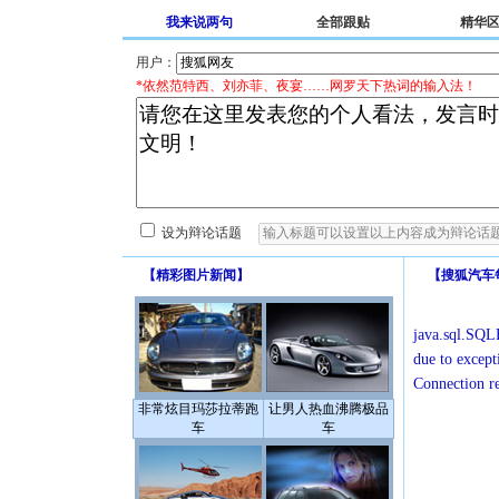
我来说两句
全部跟贴
精华
用户：
*依然范特西、刘亦菲、夜宴……网罗天下热词的输入法！
设为辩论话题
【
精彩图片新闻
】
【
搜狐汽车
java.sql.SQLE
due to except
Connection r
非常炫目玛莎拉蒂跑
让男人热血沸腾极品
车
车