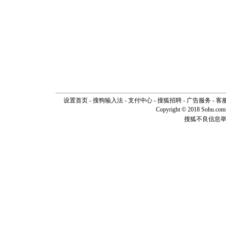
道一声平
[春节]
传
片叶子是
送你一棵
设置首页
-
搜狗输入法
-
支付中心
-
搜狐招聘
-
广告服务
-
客
Copyright © 2018 Sohu.com I
搜狐不良信息