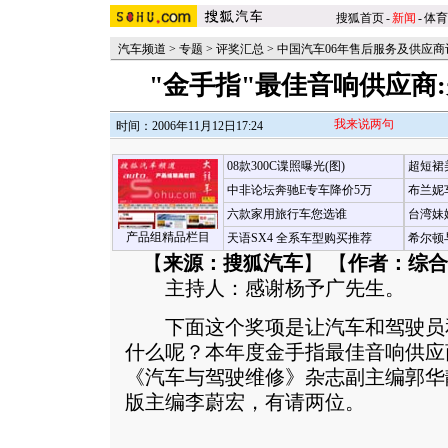
搜狐首页
-
新闻
-
体育
汽车频道
>
专题
>
评奖汇总
>
中国汽车06年售后服务及供应商
"金手指"最佳音响供应商
我来说两句
时间：2006年11月12日17:24
08款300C谍照曝光(图)
超短裙
中非论坛奔驰E专车降价5万
布兰妮
六款家用旅行车您选谁
台湾妹
产品组精品栏目
天语SX4 全系车型购买推荐
希尔顿
【
来源：搜狐汽车
】 【
作者：综合
主持人：感谢杨予广先生。
下面这个奖项是让汽车和驾驶员
什么呢？本年度金手指最佳音响供应
《汽车与驾驶维修》杂志副主编郭华
版主编李蔚宏，有请两位。