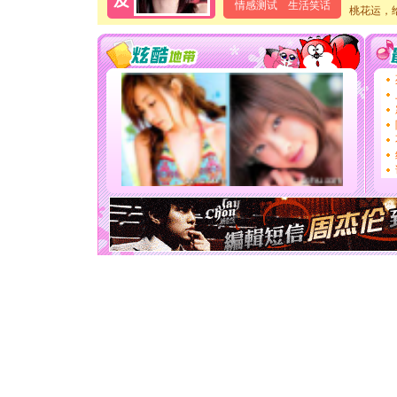
情感测试
生活笑话
桃花运，
卖了。水
[春节]
风
颜！冬去
道一声平
[春节]
传
片叶子是
送你一棵
[圣诞节]
你太多，
要平安！
[圣诞节]
能正大光明
天都要快
[圣诞节]
如意,快乐
[元旦]
看
断电。爱
你是我专
[元旦]
如
起；二是
离。水晶
[元旦]
当
泣，这痛
卖了。水
[春节]
风
颜！冬去