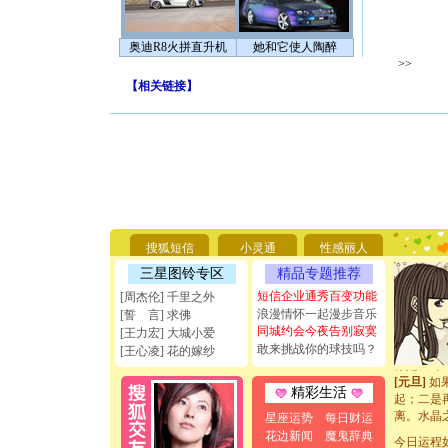
奥迪R8火拼直升机
她和它使人陶醉
>>
【
相关链接
】
[圣诞节]
你太多，
要平安！
[圣诞节]
搜狐短信
小灵通
性感丽人
能正大光明
三星图铃专区
精品专题推荐
天都要快
[圣诞节]
短信企业通秀百变功能
[周杰伦] 千里之外
如意,快乐
浪漫情怀一起漫步音乐
[誓 言] 求佛
[元旦]
看
同城约会今夜告别寂寞
[王力宏] 大城小爱
断电。爱
敢来挑战你的球技吗？
[王心凌] 花的嫁纱
你是我专
[元旦]
如
精彩生活
起；二是
离。水晶
星座运势
每日财运
[元旦]
当
花边新闻
魔鬼辞典
今日运程
泣，这痛