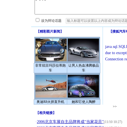
设为辩论话题
【
精彩图片新闻
】
【
搜狐汽车
java.sql.SQLE
due to except
Connection r
非常炫目玛莎拉蒂跑
让男人热血沸腾极品
车
车
奥迪R8火拼直升机
她和它使人陶醉
>>
【
相关链接
】
·
2006北京车展自主品牌将成“当家花旦”
(11/10 10:27)