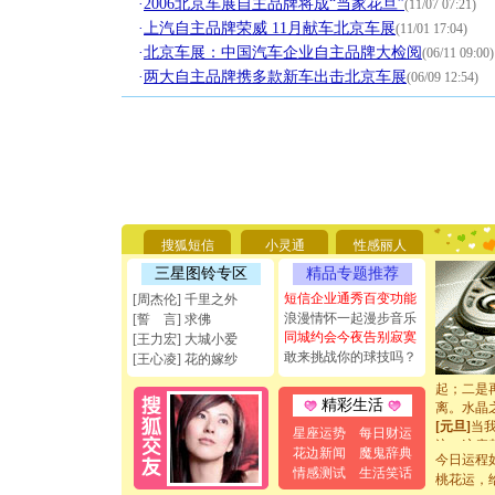
·
2006北京车展自主品牌将成“当家花旦”
(11/07 07:21)
·
上汽自主品牌荣威 11月献车北京车展
(11/01 17:04)
·
北京车展：中国汽车企业自主品牌大检阅
(06/11 09:00)
·
两大自主品牌携多款新车出击北京车展
(06/09 12:54)
[圣诞节]
你太多，
要平安！
[圣诞节]
能正大光明
天都要快
搜狐短信
小灵通
性感丽人
[圣诞节]
三星图铃专区
精品专题推荐
如意,快乐
短信企业通秀百变功能
[周杰伦] 千里之外
[元旦]
看
浪漫情怀一起漫步音乐
[誓 言] 求佛
断电。爱
同城约会今夜告别寂寞
你是我专
[王力宏] 大城小爱
敢来挑战你的球技吗？
[元旦]
如
[王心凌] 花的嫁纱
起；二是
离。水晶
精彩生活
[元旦]
当
泣，这痛
星座运势
每日财运
卖了。水
花边新闻
魔鬼辞典
今日运程
[春节]
风
情感测试
生活笑话
桃花运，
颜！冬去