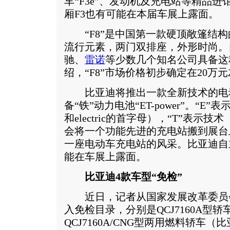
车“F3e”、发动机及充电站等精品进
厢F3也有可能在本届车展上露面。
“F8”是中国第一款硬顶敞篷结构
流行元素，两门双排座，外形时尚。
驰、
雷诺
等少数几个知名公司具备这
绍，“F8”市场价格初步确定在20万
比亚迪将推出一款全新技术的电动轿
备“铁”动力电池“ET-power”。“E”表
和electric的首字母），“T”表示技术（
会将一个功能先进的充电站搬到展台
一座电动车充电站的风采。比亚迪自
能在车展上露面。
比亚迪4款车型“免检”
近日，记者从国家发展改革委员会
入免检目录，分别是QCJ7160A型轿
QCJ7160A/CNG型两用燃料轿车（比