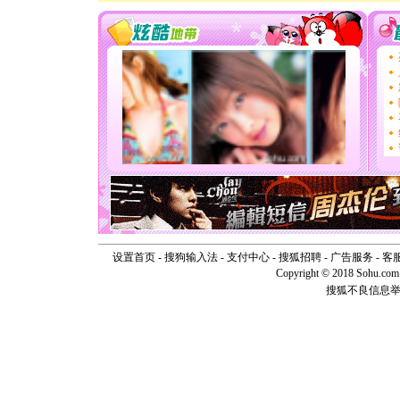
道一声平
[春节]
传
片叶子是
送你一棵
[圣诞节]
你太多，
要平安！
[圣诞节]
能正大光明
天都要快
[圣诞节]
如意,快乐
[元旦]
看
断电。爱
你是我专
[元旦]
如
起；二是
设置首页
-
搜狗输入法
-
支付中心
-
搜狐招聘
-
广告服务
-
客
离。水晶
Copyright © 2018 Sohu.com I
[元旦]
当
搜狐不良信息
泣，这痛
卖了。水
[春节]
风
颜！冬去
道一声平
[春节]
传
片叶子是