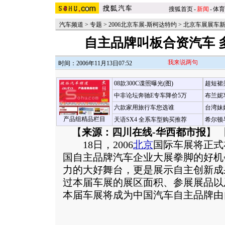
搜狐首页
-
新闻
-
体育
汽车频道
>
专题
>
2006北京车展-斯柯达特约
>
北京车展展车
自主品牌叫板合资汽车 
我来说两句
时间：2006年11月13日07:52
08款300C谍照曝光(图)
超短裙
中非论坛奔驰E专车降价5万
布兰妮
六款家用旅行车您选谁
台湾妹
产品组精品栏目
天语SX4 全系车型购买推荐
希尔顿
【
来源：四川在线-华西都市报
】 
18日，2006
北京
国际车展将正式
国自主品牌汽车企业大展拳脚的好机
力的大好舞台，更是展示自主创新成
过本届车展的展区面积、参展展品以
本届车展将成为中国汽车自主品牌由