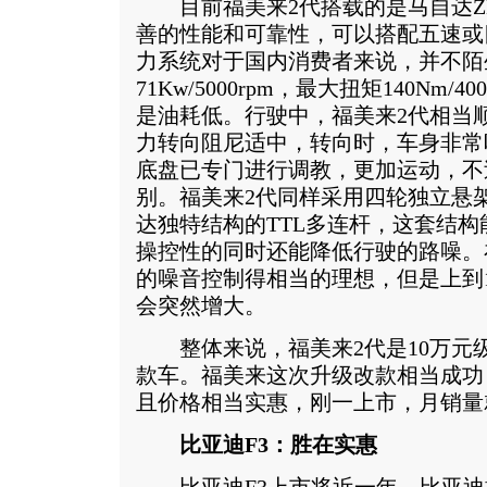
目前福美来2代搭载的是马自达ZM
善的性能和可靠性，可以搭配五速或
力系统对于国内消费者来说，并不陌生
71Kw/5000rpm，最大扭矩140Nm/
是油耗低。行驶中，福美来2代相当
力转向阻尼适中，转向时，车身非常
底盘已专门进行调教，更加运动，不
别。福美来2代同样采用四轮独立悬
达独特结构的TTL多连杆，这套结
操控性的同时还能降低行驶的路噪。
的噪音控制得相当的理想，但是上到12
会突然增大。
整体来说，福美来2代是10万元
款车。福美来这次升级改款相当成功
且价格相当实惠，刚一上市，月销量
比亚迪F3：胜在实惠