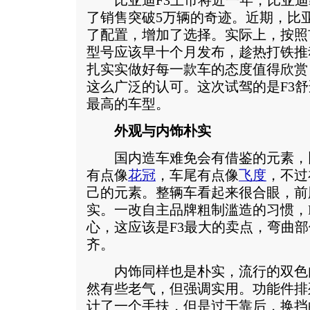
比亚迪F3上市将近一年，比亚迪
了销售突破5万辆的奇迹。近期，比亚
了配置，增加了选择。实际上，按照
型号应该早十个月发布，趁热打铁推
扎实实做好每一款车的态度值得欣赏
这么广泛的认可。这次试驾的是F3舒适
最高的车型。
外观与内饰朴实
国内造车难免会有借鉴的元素，比
有点像
花冠
，车尾有点像
飞度
，不过
己的元素。整辆车看起来很合眼，前
实。一改自主品牌粗制滥造的习惯，
心，这应该是F3最大的卖点，弯曲
齐。
内饰同样也是朴实，流行的双色
然有些老气，但强调实用。功能件排
计了一个手扶，但是过于靠后，换挡