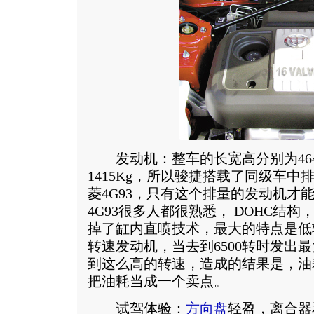
发动机：整车的长宽高分别为4648/1
1415Kg，所以骏捷搭载了同级车中排
菱4G93，只有这个排量的发动机才
4G93很多人都很熟悉， DOHC结
掉了缸内直喷技术，最大的特点是低
转速发动机，当去到6500转时发出
到这么高的转速，造成的结果是，油
把油耗当成一个卖点。
试驾体验：
方向盘
轻盈，离合器