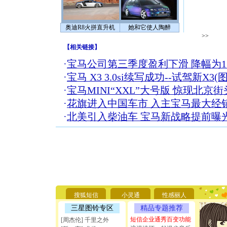
奥迪R8火拼直升机
她和它使人陶醉
>>
【
相关链接
】
·
宝马公司第三季度盈利下滑 降幅为1
·
宝马 X3 3.0si续写成功--试驾新X3(图
·
宝马MINI“XXL”大号版 惊现北京街
·
花旗进入中国车市 入主宝马最大经
·
北美引入柴油车 宝马新战略提前曝光
[圣诞节]
你太多，
要平安！
[圣诞节]
搜狐短信
小灵通
性感丽人
能正大光明
三星图铃专区
精品专题推荐
天都要快
[圣诞节]
短信企业通秀百变功能
[周杰伦] 千里之外