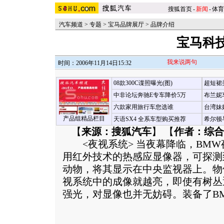
搜狐首页
-
新闻
-
体育
汽车频道
>
专题
>
宝马品牌展厅
>
品牌介绍
宝马科
我来说两句
时间：2006年11月14日15:32
08款300C谍照曝光(图)
超短裙
中非论坛奔驰E专车降价5万
布兰妮
六款家用旅行车您选谁
台湾妹
产品组精品栏目
天语SX4 全系车型购买推荐
希尔顿
【
来源：搜狐汽车
】 【
作者：综合
<夜视系统> 当夜幕降临，BMW
用红外技术的热感应显像器，可探测到
动物，将其显示在中央监视器上。物
视系统中的成像就越亮，即使有树丛
强光，对显像也并无妨碍。
装备了B