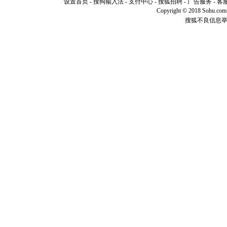
设置首页
-
搜狗输入法
-
支付中心
-
搜狐招聘
-
广告服务
-
客
[元旦]
如
Copyright © 2018 Sohu.com I
起；二是
搜狐不良信息
离。水晶
[元旦]
当
泣，这痛
卖了。水
[春节]
风
颜！冬去
道一声平
[春节]
传
片叶子是
送你一棵