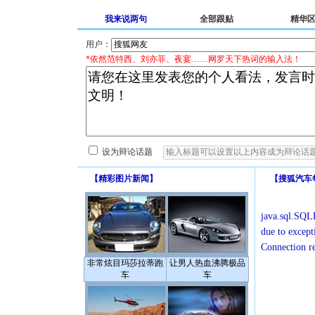
我来说两句
全部跟贴
精华
用户：
*依然范特西、刘亦菲、夜宴……网罗天下热词的输入法！
设为辩论话题
【
精彩图片新闻
】
【
搜狐汽车
java.sql.SQLE
due to except
Connection r
非常炫目玛莎拉蒂跑
让男人热血沸腾极品
车
车