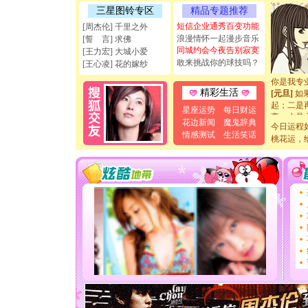
能正大光明
三星图铃专区
精品专题推荐
天都要快
短信企业通秀百变功能
[周杰伦] 千里之外
[圣诞节]
浪漫情怀一起漫步音乐
[誓 言] 求佛
如意,快乐
同城约会今夜告别寂寞
[王力宏] 大城小爱
[元旦]
看
敢来挑战你的球技吗？
[王心凌] 花的嫁纱
断电。爱
你是我专
[元旦]
如
精彩生活
起；二是
星座运势
每日财运
离。水晶
花边新闻
魔鬼辞典
[元旦]
当
今日运程
情感测试
生活笑话
泣，这痛
桃花运，
卖了。水
[春节]
风
颜！冬去
道一声平
[春节]
传
片叶子是
送你一棵
[圣诞节]
你太多，
要平安！
[圣诞节]
能正大光明
天都要快
[圣诞节]