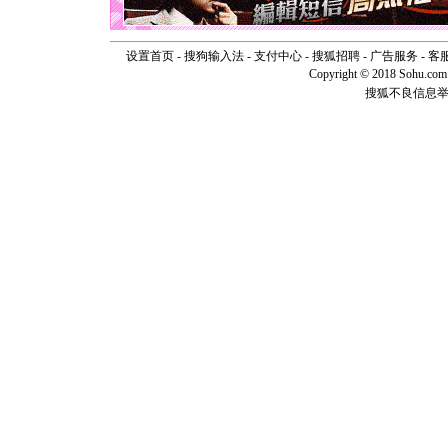
如意,快乐
[元旦]
看
断电。爱
你是我专
设置首页
-
搜狗输入法
-
支付中心
-
搜狐招聘
-
广告服务
-
客
[元旦]
如
Copyright © 2018 Sohu.com I
起；二是
搜狐不良信息
离。水晶
[元旦]
当
泣，这痛
卖了。水
[春节]
风
颜！冬去
道一声平
[春节]
传
片叶子是
送你一棵