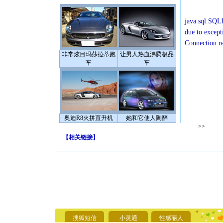
java.sql.SQLE
due to except
Connection r
非常炫目玛莎拉蒂跑
让男人热血沸腾极品
车
车
奥迪R8火拼直升机
她和它使人陶醉
>>
【
相关链接
】
[圣诞节]
你太多，
要平安！
搜狐短信
小灵通
性感丽人
[圣诞节]