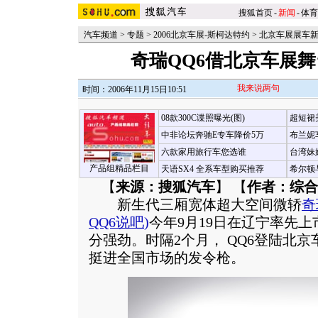
搜狐首页
-
新闻
-
体育
汽车频道
>
专题
>
2006北京车展-斯柯达特约
>
北京车展展车
奇瑞QQ6借北京车展
我来说两句
时间：2006年11月15日10:51
08款300C谍照曝光(图)
超短裙
中非论坛奔驰E专车降价5万
布兰妮
六款家用旅行车您选谁
台湾妹
产品组精品栏目
天语SX4 全系车型购买推荐
希尔顿
【
来源：搜狐汽车
】 【
作者：综合
新生代三厢宽体超大空间微轿
奇
QQ6说吧
)
今年9月19日在辽宁率先
分强劲。时隔2个月， QQ6登陆北
挺进全国市场的发令枪。