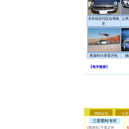
非常炫目玛莎拉蒂跑
让男
车
奥迪R8火拼直升机
她
【
相关链接
】
搜狐短信
小灵
三星图铃专区
[周杰伦] 千里之外