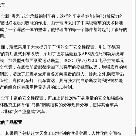
汽车
新“蛋壳”式全承载钢制车身，这样的车身构造能很好分散应力的
能很好地起到吸能的作用。由于瑞鹰采用了中高级轿车的技术标准，
成了一个浑然一体的整体，使得瑞鹰的每一个部件都能起到了很好的
用。
，瑞鹰采用了大大提升了车辆的全车安全性配置。引进了德国
生产的前后盘式刹车系统、采用了德尔福最新版ABS防抱死制动系统与
统、加强型变截面纵梁运动底盘、BOSCH第八代ECU电子控制单元
全气囊，在底盘前后部都增加了加强型的变截面纵梁，增强底盘的钢
钢度，增强了底盘承受来自各方向撞击的能力。除此之外,防眩晕后
管柱、高位刹车灯、倒车雷达、具有强大的自诊断功能和报警功能，
产的组合仪表采用世界先进的ECU控制。
车丰富的安全性配置，再加上超过20%车身重量的安全加强筋按
年奥林匹克主体育馆“鸟巢”钢筋结构的分布规律分布，使得其全车具
，堪称“安全堡垒式”汽车。
的产品配置
其采用了包括超大天窗,自动控制的恒温空调，人性化的空间布