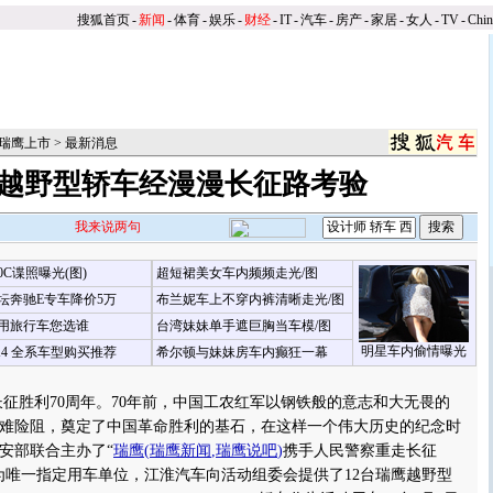
搜狐首页
-
新闻
-
体育
-
娱乐
-
财经
-
IT
-
汽车
-
房产
-
家居
-
女人
-
TV
-
Chi
瑞鹰上市
>
最新消息
越野型轿车经漫漫长征路考验
我来说两句
00C谍照曝光(图)
超短裙美女车内频频走光/图
坛奔驰E专车降价5万
布兰妮车上不穿内裤清晰走光/图
用旅行车您选谁
台湾妹妹单手遮巨胸当车模/图
明星车内偷情曝光
X4 全系车型购买推荐
希尔顿与妹妹房车内癫狂一幕
】
胜利70周年。70年前，中国工农红军以钢铁般的意志和大无畏的
难险阻，奠定了中国革命胜利的基石，在这样一个伟大历史的纪念时
安部联合主办了“
瑞鹰
(
瑞鹰新闻
,
瑞鹰说吧
)
携手人民警察重走长征
为唯一指定用车单位，江淮汽车向活动组委会提供了12台瑞鹰越野型