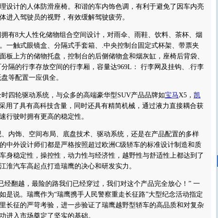
理设计的人体防滑座椅。和谐的车内饰色调，有利于避免了因车内亮
体进入驾驶员的视野，有效缓解驾驶疲劳。
有8大人性化储物组合空间设计，对雨伞、雨鞋、饮料、茶杯、烟
。一触式眼镜盒、分隔式手套箱、.中央控制台固定式杯架、带票夹
面板上方的储物托盘，控制台的后侧储物盒和烟灰缸，座椅后背袋、
分隔的行李存放空间的行李厢，容量达969L： 行李网及挂钩、.行李
托盘等配置一应俱全。
四轮驱动系统，与众多的高端豪华型SUV产品品牌如
宝马
X5，
凯
，采用了具有高科技含量，同时还具有精简机械，通过液力直接耦合获
速行驶时拥有更高的稳定性。
内饰、空间布局、底盘技术、驱动系统，还是在产品配置的多样
的中外设计师们都是严格按照超过欧洲C级轿车的标准设计制造和质
车身稳定性，操控性，动力性与经济性，越野性与舒适性上都达到了
江淮汽车高起点打造瑞鹰的决心和研发实力。
经翻越，最险的路我们已经穿过，我们对这个产品完全放心！” 一
如是说。瑞鹰作为“瑞鹰携手人民警察重走长征路”大型纪念活动指定
里长征的严苛考验，进一步验证了瑞鹰越野型轿车的高品质和对复杂
功进入市场奠定了坚实的基础。