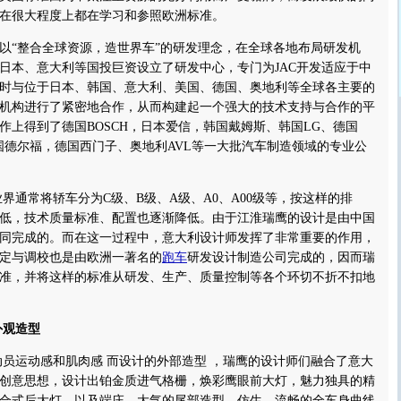
在很大程度上都在学习和参照欧洲标准。
以“整合全球资源，造世界车”的研发理念，在全球各地布局研发机
日本、意大利等国投巨资设立了研发中心，专门为JAC开发适应于中
时与位于日本、韩国、意大利、美国、德国、奥地利等全球各主要的
机构进行了紧密地合作，从而构建起一个强大的技术支持与合作的平
作上得到了德国BOSCH，日本爱信，韩国戴姆斯、韩国LG、德国
美国德尔福，德国西门子、奥地利AVL等一大批汽车制造领域的专业公
常将轿车分为C级、B级、A级、A0、A00级等，按这样的排
低，技术质量标准、配置也逐渐降低。由于江淮瑞鹰的设计是由中国
同完成的。而在这一过程中，意大利设计师发挥了非常重要的作用，
定与调校也是由欧洲一著名的
跑车
研发设计制造公司完成的，因而瑞
准，并将这样的标准从研发、生产、质量控制等各个环切不折不扣地
观造型
运动感和肌肉感 而设计的外部造型 ，瑞鹰的设计师们融合了意大
创意思想，设计出铂金质进气格栅，焕彩鹰眼前大灯，魅力独具的精
合式后大灯，以及端庄、大气的尾部造型。仿生、流畅的全车身曲线