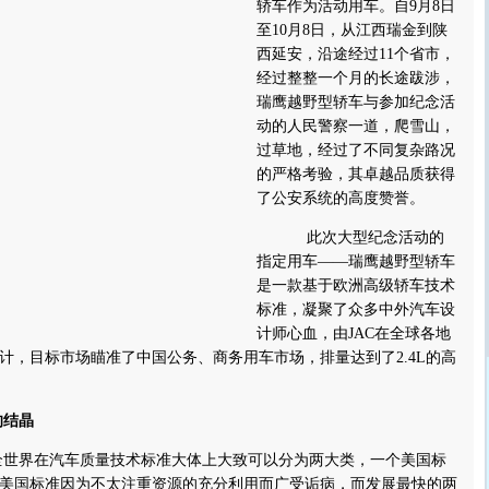
轿车作为活动用车。
自9月8日
至10月8日，从江西瑞金到陕
西延安，沿途经过11个省市，
经过整整一个月的长途跋涉，
瑞鹰越野型轿车与参加纪念活
动的人民警察一道，爬雪山，
过草地，经过了不同复杂路况
的严格考验，其卓越品质获得
了公安系统的高度赞誉。
此次大型纪念活动的
指定用车――瑞鹰越野型轿车
是一款基于欧洲高级轿车技术
标准，凝聚了众多中外汽车设
计师心血，由JAC在全球各地
计，目标市场瞄准了中国公务、商务用车市场，排量达到了2.4L的高
结晶
界在汽车质量技术标准大体上大致可以分为两大类，一个美国标
美国标准因为不太注重资源的充分利用而广受诟病，而发展最快的两