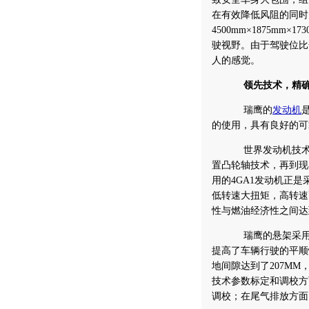
在有效降低风阻的同时
4500mm×1875m
驶视野。由于驾驶位比
人的感觉。
领先技术，精确调
瑞鹰的
发动机
的使用，具有良好的可靠
世界发动机技术已由
置凸轮轴技术，再到现
用的4GA1发动机正是
低转速大扭矩，高转速高
性与燃油经济性之间达
瑞鹰的悬架采用了
提高了车辆行驶的平顺
地间隙达到了207M
技术参数标定和调校方
调校；在尾气排放方面