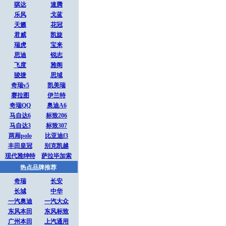
骐达
速腾
乐风
戈蓝
天籁
花冠
君威
凯旋
瑞虎
宝来
思迪
锐志
飞度
雅阁
骏捷
思域
奇瑞v5
凯美瑞
赛拉图
伊兰特
奇瑞QQ
奥迪A6
马自达6
标致206
马自达3
标致307
两厢polo
比亚迪f3
丰田皇冠
别克凯越
现代雅绅特
萨拉毕加索
热点品牌推荐
奇瑞
长安
长城
中华
一汽奥迪
一汽大众
东风本田
东风标致
广州本田
上汽通用