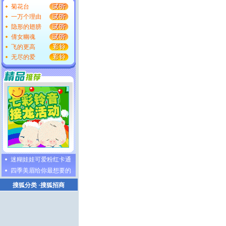
菊花台
一万个理由
隐形的翅膀
倩女幽魂
飞的更高
无尽的爱
迷糊娃娃可爱粉红卡通
四季美眉给你最想要的
搜狐分类
·
搜狐招商