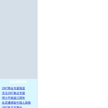
频道精彩推荐
·
2007两会专题报道
·
关注2007春运专题
·
邓小平南巡15周年
·
在尼遭绑架中国人获救
·
2007年北京两会