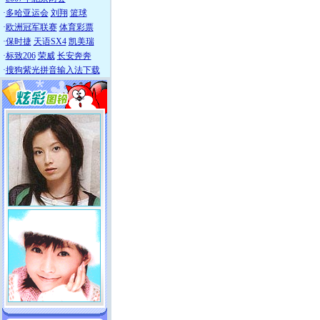
·
多哈亚运会
刘翔
篮球
·
欧洲冠军联赛
体育彩票
·
保时捷
天语SX4
凯美瑞
·
标致206
荣威
长安奔奔
·
搜狗紫光拼音输入法下载