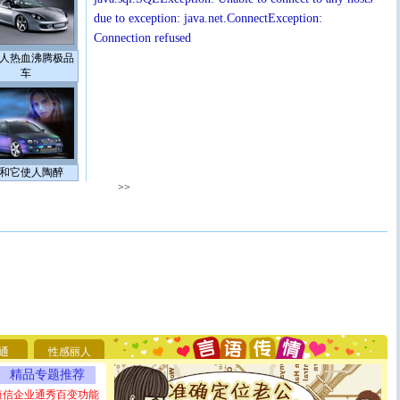
due to exception: java.net.ConnectException:
Connection refused
人热血沸腾极品
车
和它使人陶醉
>>
[圣诞节]
圣诞节到了，想想没什么送给你的，又不打算给
你太多，只有给你五千万：千万快乐！千万要健康！千万
要平安！千万要知足！千万不要忘记我！
通
性感丽人
[圣诞节]
不只这样的日子才会想起你,而是这样的日子才
能正大光明地骚扰你,告诉你,圣诞要快乐!新年要快乐!天
精品专题推荐
天都要快乐噢!
短信企业通秀百变功能