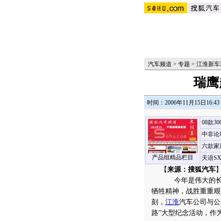
汽车频道
>
专题
>
江淮新车
瑞鹰
时间：2006年11月15日16:43
08款3
中非论
六款家
产品组精品栏目
天语S
【
来源：搜狐汽车
今年是伟大的长征
牺牲精神，战胜重重艰
刻，
江淮
汽车公司与公
路”大型纪念活动，作