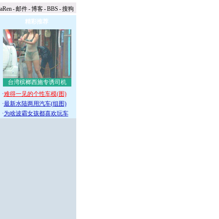
naRen
-
邮件
-
博客
-
BBS
-
搜狗
精彩推荐
台湾槟榔西施专诱司机
·
难得一见的个性车模(图)
·
最新水陆两用汽车(组图)
·
为啥波霸女孩都喜欢玩车