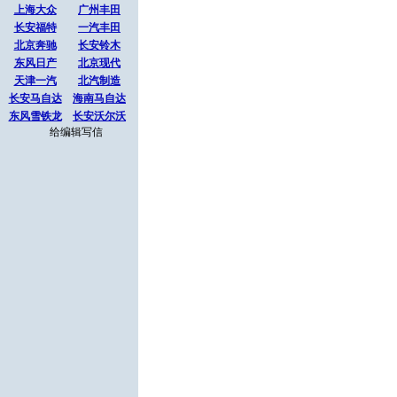
上海大众
广州丰田
长安福特
一汽丰田
北京奔驰
长安铃木
东风日产
北京现代
天津一汽
北汽制造
长安马自达
海南马自达
东风雪铁龙
长安沃尔沃
给编辑写信