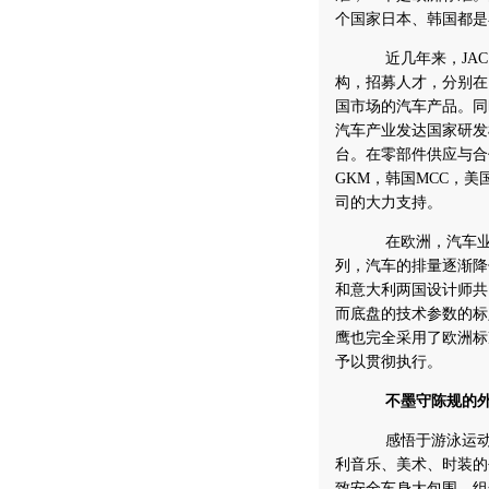
个国家日本、韩国都是
近几年来，JAC
构，招募人才，分别在
国市场的汽车产品。同
汽车产业发达国家研发
台。在零部件供应与合
GKM，韩国MCC，
司的大力支持。
在欧洲，汽车业界通
列，汽车的排量逐渐降
和意大利两国设计师共
而底盘的技术参数的标
鹰也完全采用了欧洲标
予以贯彻执行。
不墨守陈规的外
感悟于游泳运动员
利音乐、美术、时装的
致安全车身大包围，组