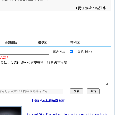
(责任编辑：眭江华)
全部跟贴
精华区
辩论区
匿名发表：
隐藏地址：
入法！
【
搜狐汽车每日精彩推荐
】
java.sql.SQLException: Unable to connect to any hosts