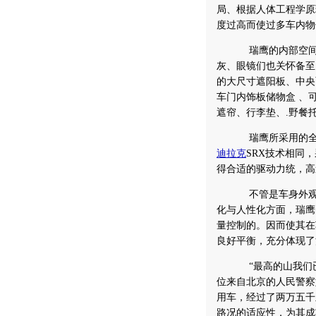
局、根据人体工程学原
度过高而使过多车内物
瑞鹰的内部空间拥
灰、眼镜们也关怀备至
的大尺寸遮阳板、中央
车门内饰板储物盒 、可
遮帘、行李垫、.野餐
瑞鹰所采用的全时
迪拉克
SRX技术相同
得合适的驱动力统，高
不管是车身外观、
化与人性化方面，瑞鹰
量控制的。因而使其在
良好平衡，充分体现了
“最高的山我们已
位来自北京的人民警察
用车，经过了两万五千
路况的适应性，为其成