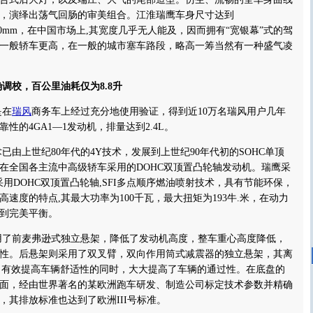
，演绎出荡气回肠的审美组合。江淮瑞鹰车身尺寸达到
m×1730mm，在中国市场上,其宽度几乎无人能及，因而拥有“宽银幕”式的驾
一般轿车更高，在一般的城市塞车路段，略高一筹当然有一种盛气凌
校，百公里油耗仅为8.8升
是在
瑞风
商务车上经过充分地使用验证，得到近10万名瑞风用户几年
性的4GA1—1发动机，排量达到2.4L。
上世纪80年代的4Y技术，发展到上世纪90年代初的SOHC单顶
在全国各主流中高级轿车采用的DOHC双顶置凸轮轴发动机。瑞鹰采
采用DOHC双顶置凸轮轴,SFI多点顺序燃油喷射技术，具有节能环保，
速度的特点,其最大功率为100千瓦，最大扭矩为193牛.米，在动力
到完美平衡。
前麦弗逊式独立悬架，降低了发动机高度，整车重心高度降低，
性。后悬架则采用了双叉臂，双向作用筒式减震器的独立悬架，其离
M，有效提高车辆舒适性的同时，大大提高了车辆的通过性。在底盘的
面，经由世界著名的某欧洲跑车研发、制造公司标定技术参数并精确
，其排放标准也达到了欧洲III号标准。