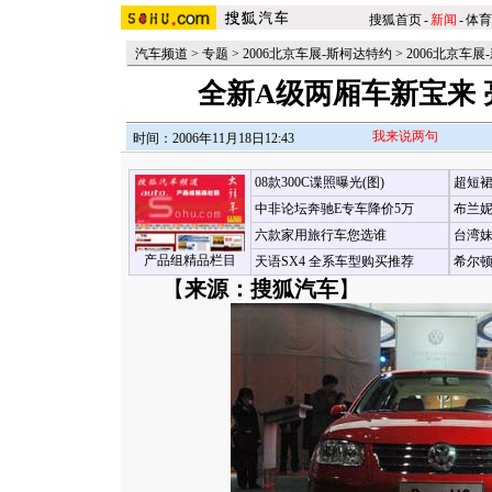
搜狐首页
-
新闻
-
体育
汽车频道
>
专题
>
2006北京车展-斯柯达特约
>
2006北京车展
全新A级两厢车新宝来 
我来说两句
时间：2006年11月18日12:43
08款300C谍照曝光(图)
超短裙
中非论坛奔驰E专车降价5万
布兰妮
六款家用旅行车您选谁
台湾妹
产品组精品栏目
天语SX4 全系车型购买推荐
希尔
【
来源：搜狐汽车
】