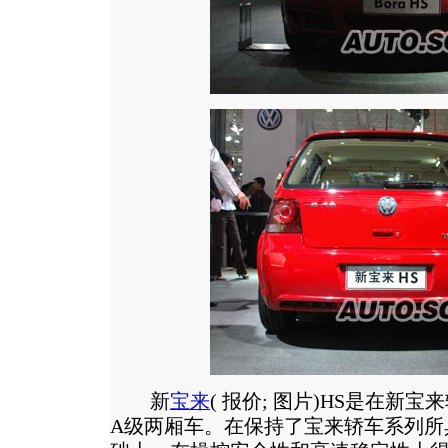
新
宝来
(
报价
;
图片
)HS是在新宝
A级两厢车。在保持了宝来轿车系列所