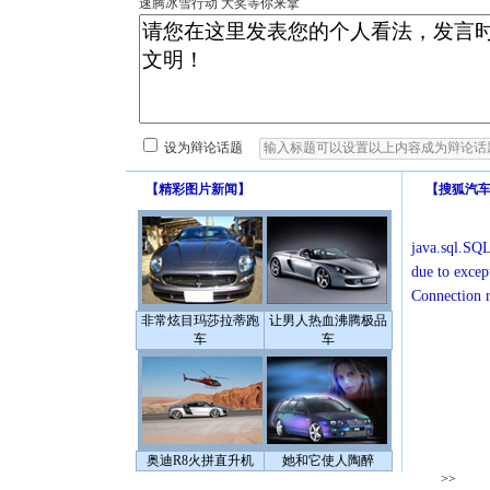
速腾冰雪行动 大奖等你来拿
设为辩论话题
【
精彩图片新闻
】
【
搜狐汽
java.sql.SQL
due to excep
Connection 
非常炫目玛莎拉蒂跑
让男人热血沸腾极品
车
车
奥迪R8火拼直升机
她和它使人陶醉
>>