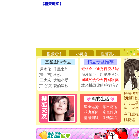
【
相关链接
】
[圣诞节]
你太多，
要平安！
[圣诞节]
搜狐短信
小灵通
性感丽人
能正大光
三星图铃专区
精品专题推荐
天都要快
短信企业通秀百变功能
[周杰伦] 千里之外
[圣诞节]
浪漫情怀一起漫步音乐
[誓 言] 求佛
如意,快
同城约会今夜告别寂寞
[元旦]
看
[王力宏] 大城小爱
敢来挑战你的球技吗？
断电。爱
[王心凌] 花的嫁纱
你是我专
[元旦]
如
精彩生活
起；二是
离。水晶
星座运势
每日财运
[元旦]
当
花边新闻
魔鬼辞典
今日运程
泣，这痛
情感测试
生活笑话
桃花运，
卖了。水
[春节]
风
颜！冬去
道一声平