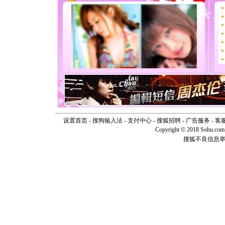
[春节]
传
片叶子是
送你一棵
[圣诞节]
你太多，
要平安！
[圣诞节]
能正大光
天都要快
[圣诞节]
如意,快
[元旦]
看
断电。爱
你是我专
设置首页
-
搜狗输入法
-
支付中心
-
搜狐招聘
-
广告服务
-
客
[元旦]
如
Copyright © 2018 Sohu.com I
起；二是
搜狐不良信息
离。水晶
[元旦]
当
泣，这痛
卖了。水
[春节]
风
颜！冬去
道一声平
[春节]
传
片叶子是
送你一棵