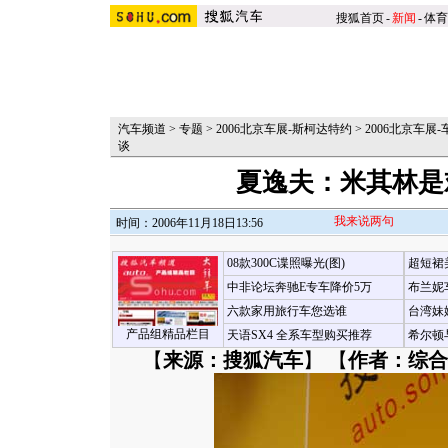
搜狐首页
-
新闻
-
体育
汽车频道
>
专题
>
2006北京车展-斯柯达特约
>
2006北京车展
谈
夏逸夫：米其林是
我来说两句
时间：2006年11月18日13:56
08款300C谍照曝光(图)
超短裙
中非论坛奔驰E专车降价5万
布兰妮
六款家用旅行车您选谁
台湾妹
产品组精品栏目
天语SX4 全系车型购买推荐
希尔顿
【
来源：搜狐汽车
】 【
作者：综合