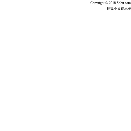
[元旦]
如
Copyright © 2018 Sohu.com I
起；二是
搜狐不良信息
离。水晶
[元旦]
当
泣，这痛
卖了。水
[春节]
风
颜！冬去
道一声平
[春节]
传
片叶子是
送你一棵