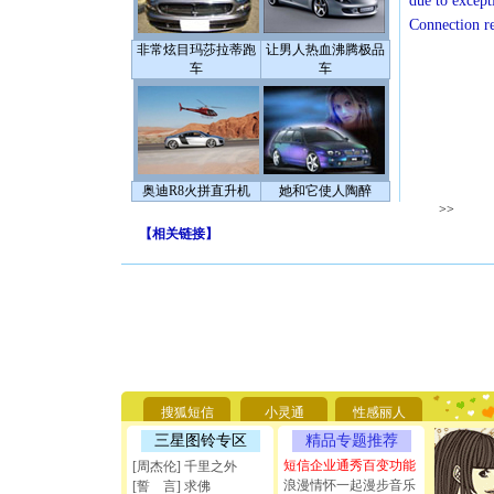
due to except
Connection r
非常炫目玛莎拉蒂跑
让男人热血沸腾极品
车
车
奥迪R8火拼直升机
她和它使人陶醉
>>
【
相关链接
】
[圣诞节]
你太多，
要平安！
[圣诞节]
搜狐短信
小灵通
性感丽人
能正大光明
三星图铃专区
精品专题推荐
天都要快
[圣诞节]
短信企业通秀百变功能
[周杰伦] 千里之外
如意,快乐
浪漫情怀一起漫步音乐
[誓 言] 求佛