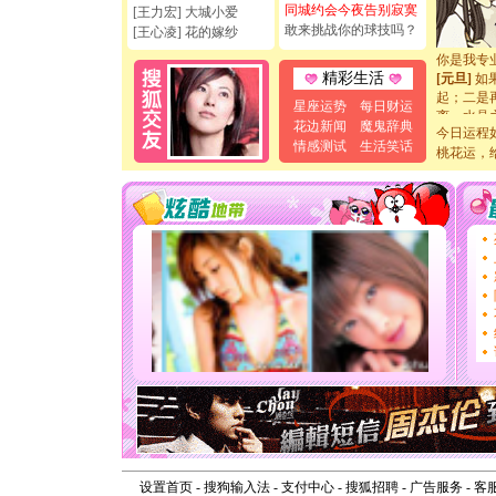
[元旦]
看
同城约会今夜告别寂寞
[王力宏] 大城小爱
断电。爱
敢来挑战你的球技吗？
[王心凌] 花的嫁纱
你是我专
[元旦]
如
精彩生活
起；二是
离。水晶
星座运势
每日财运
[元旦]
当
花边新闻
魔鬼辞典
今日运程
泣，这痛
情感测试
生活笑话
桃花运，
卖了。水
[春节]
风
颜！冬去
道一声平
[春节]
传
片叶子是
送你一棵
[圣诞节]
你太多，
要平安！
[圣诞节]
能正大光明
天都要快
[圣诞节]
如意,快乐
[元旦]
看
断电。爱
你是我专
设置首页
-
搜狗输入法
-
支付中心
-
搜狐招聘
-
广告服务
-
客