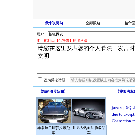
我来说两句
全部跟贴
精华
用户：
唯一能打出【范特西】的输入法！
设为辩论话题
【
精彩图片新闻
】
【
搜狐汽车
java.sql.SQLE
due to except
Connection r
非常炫目玛莎拉蒂跑
让男人热血沸腾极品
车
车