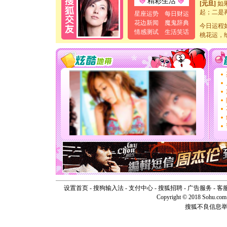
精彩生活
起；二是
星座运势
每日财运
离。水晶
花边新闻
魔鬼辞典
[元旦]
当
今日运程
情感测试
生活笑话
泣，这痛
桃花运，
卖了。水
[春节]
风
颜！冬去
道一声平
[春节]
传
片叶子是
送你一棵
[圣诞节]
你太多，
要平安！
[圣诞节]
能正大光明
天都要快
[圣诞节]
如意,快乐
[元旦]
看
断电。爱
你是我专
设置首页
-
搜狗输入法
-
支付中心
-
搜狐招聘
-
广告服务
-
客
[元旦]
如
Copyright © 2018 Sohu.com I
起；二是
搜狐不良信息
离。水晶
[元旦]
当