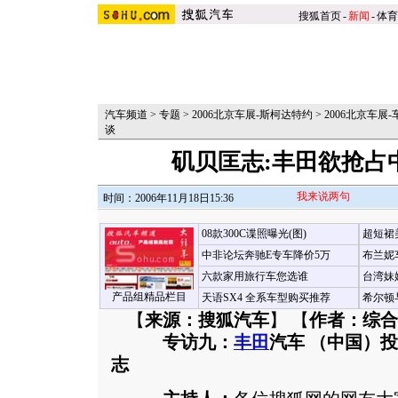
搜狐首页
-
新闻
-
体育
汽车频道
>
专题
>
2006北京车展-斯柯达特约
>
2006北京车展
谈
矶贝匡志:丰田欲抢占
我来说两句
时间：2006年11月18日15:36
08款300C谍照曝光(图)
超短裙
中非论坛奔驰E专车降价5万
布兰妮
六款家用旅行车您选谁
台湾妹
产品组精品栏目
天语SX4 全系车型购买推荐
希尔顿
【
来源：搜狐汽车
】 【
作者：综合
专访九：
丰田
汽车 （中国）
志