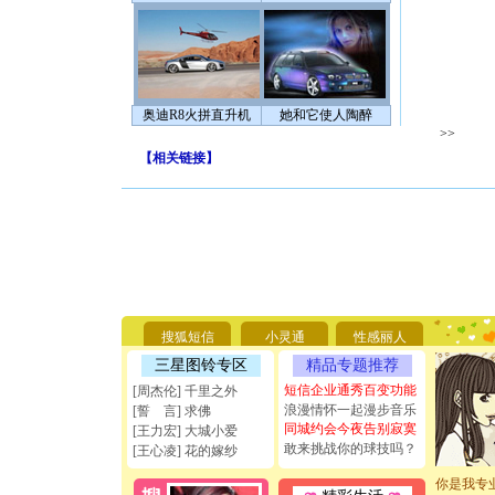
奥迪R8火拼直升机
她和它使人陶醉
>>
【
相关链接
】
[圣诞节]
你太多，
要平安！
搜狐短信
小灵通
性感丽人
[圣诞节]
能正大光明
三星图铃专区
精品专题推荐
天都要快
短信企业通秀百变功能
[周杰伦] 千里之外
[圣诞节]
浪漫情怀一起漫步音乐
[誓 言] 求佛
如意,快乐
同城约会今夜告别寂寞
[王力宏] 大城小爱
[元旦]
看
敢来挑战你的球技吗？
[王心凌] 花的嫁纱
断电。爱
你是我专
[元旦]
如