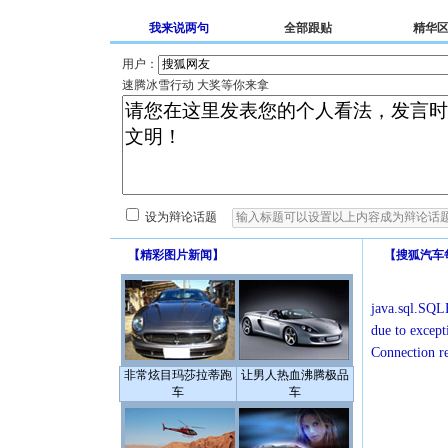
我来说两句
全部跟贴
精华
用户：
速腾冰雪行动 大奖等你来拿
设为辩论话题
【
精彩图片新闻
】
【
搜狐汽车
java.sql.SQLE
due to except
Connection r
非常炫目玛莎拉蒂跑
让男人热血沸腾极品
车
车