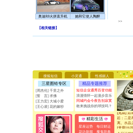
奥迪R8火拼直升机
她和它使人陶醉
>>
【
相关链接
】
[圣诞节]
你太多，
要平安！
[圣诞节]
能正大光明
搜狐短信
小灵通
性感丽人
天都要快
三星图铃专区
精品专题推荐
[圣诞节]
如意,快乐
短信企业通秀百变功能
[周杰伦] 千里之外
[元旦]
看
浪漫情怀一起漫步音乐
[誓 言] 求佛
断电。爱
同城约会今夜告别寂寞
[王力宏] 大城小爱
你是我专
敢来挑战你的球技吗？
[王心凌] 花的嫁纱
[元旦]
如
起；二是
精彩生活
离。水晶
[元旦]
当
星座运势
每日财运
泣，这痛
花边新闻
魔鬼辞典