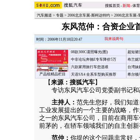
搜狐首页
-
新闻
-
体育
汽车频道
>
专题
>
2006北京车展-斯柯达特约
>
2006北京车展
东风范仲：合资企业
我来说两句
时间：2006年11月18日20:47
08款300C谍照曝光(图)
超短裙
中非论坛奔驰E专车降价5万
布兰妮
六款家用旅行车您选谁
台湾妹
产品组精品栏目
天语SX4 全系车型购买推荐
希尔顿
【
来源：搜狐汽车
】
专访东风汽车公司党委副书记和
主持人：
范先生您好，我们知道
工业发展提出的一个主要的战略，作
之一的东风汽车公司，目前在商用车
前茅的，在轿车领域我们的自主创新
范仲：
你提的这个问题非常好，