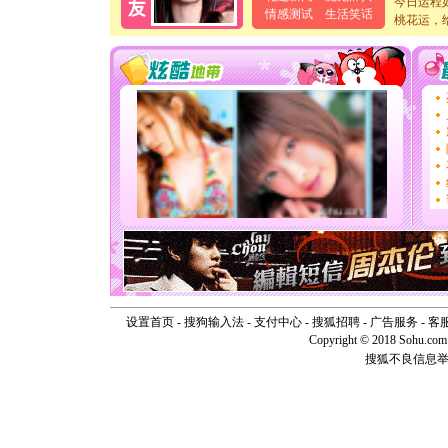
今日运程
卖了。水
情感测试
生活笑话
桃花运，
[春节]
风
颜！冬去
道一声平
[春节]
传
片叶子是
送你一棵
[圣诞节]
你太多，
要平安！
[圣诞节]
能正大光明
天都要快
[圣诞节]
如意,快乐
[元旦]
看
断电。爱
你是我专
[元旦]
如
设置首页
-
搜狗输入法
-
支付中心
-
搜狐招聘
-
广告服务
-
客
起；二是
Copyright © 2018 Sohu.com I
离。水晶
搜狐不良信息
[元旦]
当
泣，这痛
卖了。水
[春节]
风
颜！冬去
道一声平