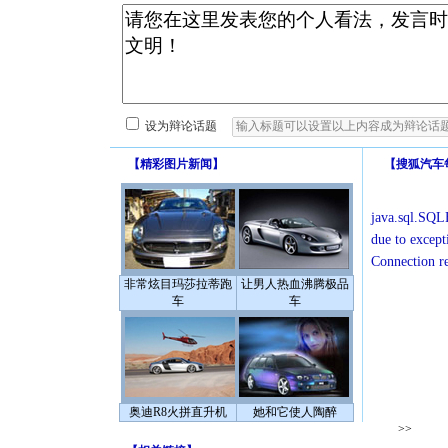
设为辩论话题
【
精彩图片新闻
】
【
搜狐汽车
java.sql.SQLE
due to except
Connection r
非常炫目玛莎拉蒂跑
让男人热血沸腾极品
车
车
奥迪R8火拼直升机
她和它使人陶醉
>>