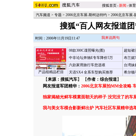
搜狐首页
-
新闻
-
体育
汽车频道
>
专题
>
2006北京车展-斯柯达特约
>
2006北京车展-
搜狐“百人网友报道团
我来说两句
时间：2006年11月19日11:47
08款300C谍照曝光(图)
超短裙
中非论坛奔驰E专车降价5万
布兰妮
六款家用旅行车您选谁
台湾妹
产品组精品栏目
天语SX4 全系车型购买推荐
希尔顿
【
来源：搜狐汽车
】 【
作者：综合报道
】
网友报道军团精华：
2006北京车展拍MM全攻略
独家揭秘光鲜车模素面朝天的样子
没完没了的车
我与美女车模合影新鲜出炉
汽车社区车展精华选