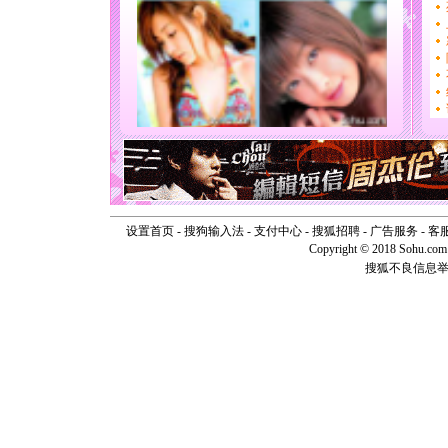
片叶子是
送你一棵
[圣诞节]
你太多，
要平安！
[圣诞节]
能正大光明
天都要快
[圣诞节]
如意,快乐
[元旦]
看
断电。爱
你是我专
设置首页
-
搜狗输入法
-
支付中心
-
搜狐招聘
-
广告服务
-
客
[元旦]
如
Copyright © 2018 Sohu.com I
起；二是
离。水晶
搜狐不良信息
[元旦]
当
泣，这痛
卖了。水
[春节]
风
颜！冬去
道一声平
[春节]
传
片叶子是
送你一棵