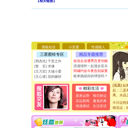
【
相关链接
】
[圣诞节]
你太多，
要平安！
[圣诞节]
搜狐短信
小灵通
性感丽人
能正大光明
天都要快
三星图铃专区
精品专题推荐
[圣诞节]
短信企业通秀百变功能
[周杰伦] 千里之外
如意,快乐
浪漫情怀一起漫步音乐
[誓 言] 求佛
[元旦]
看
同城约会今夜告别寂寞
[王力宏] 大城小爱
断电。爱
敢来挑战你的球技吗？
[王心凌] 花的嫁纱
你是我专
[元旦]
如
起；二是
精彩生活
离。水晶
星座运势
每日财运
[元旦]
当
花边新闻
魔鬼辞典
泣，这痛
今日运程
情感测试
生活笑话
卖了。水
桃花运，
[春节]
风
颜！冬去
道一声平
[春节]
传