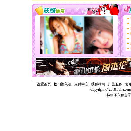
[春节]
风
颜！冬去
道一声平
[春节]
传
片叶子是
送你一棵
[圣诞节]
你太多，
要平安！
[圣诞节]
能正大光明
天都要快
[圣诞节]
如意,快乐
[元旦]
看
断电。爱
你是我专
设置首页
-
搜狗输入法
-
支付中心
-
搜狐招聘
-
广告服务
-
客
[元旦]
如
Copyright © 2018 Sohu.com I
起；二是
搜狐不良信息
离。水晶
[元旦]
当
泣，这痛
卖了。水
[春节]
风
颜！冬去
道一声平