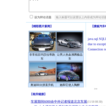
设为辩论话题
【
精彩图片新闻
】
【
搜狐汽车
java.sql.SQLE
due to except
Connection r
非常炫目玛莎拉蒂跑
让男人热血沸腾极品
车
车
奥迪R8火拼直升机
她和它使人陶醉
>>
【
相关链接
】
·
车展期间6000余中外记者报道北京车展
(11/18 08:30)