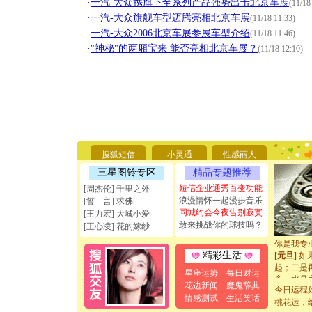
·
一汽-大众携旗下全系列产品强势出击北京车展
(11/18
·
一汽-大众旗舰车型迈腾亮相北京车展
(11/18 11:33)
·
一汽-大众2006北京车展参展车型介绍
(11/18 11:46)
·
"神秘"的两厢宝来 能否亮相北京车展？
(11/18 12:10)
[圣诞节]
你太多，
要平安！
搜狐短信
小灵通
性感丽人
[圣诞节]
能正大光明
三星图铃专区
精品专题推荐
天都要快
短信企业通秀百变功能
[周杰伦] 千里之外
[圣诞节]
浪漫情怀一起漫步音乐
[誓 言] 求佛
如意,快乐
同城约会今夜告别寂寞
[王力宏] 大城小爱
[元旦]
看
敢来挑战你的球技吗？
[王心凌] 花的嫁纱
断电。爱
你是我专
[元旦]
如
精彩生活
起；二是
星座运势
每日财运
离。水晶
花边新闻
魔鬼辞典
[元旦]
当
今日运程
情感测试
生活笑话
泣，这痛
桃花运，
卖了。水