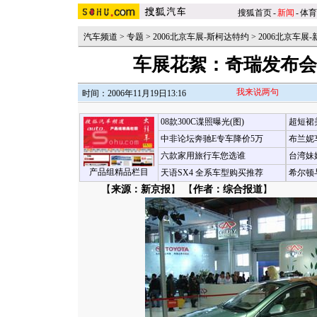
搜狐首页
-
新闻
-
体育
汽车频道
>
专题
>
2006北京车展-斯柯达特约
>
2006北京车展-
车展花絮：奇瑞发布会
我来说两句
时间：2006年11月19日13:16
08款300C谍照曝光(图)
超短裙
中非论坛奔驰E专车降价5万
布兰妮
六款家用旅行车您选谁
台湾妹
产品组精品栏目
天语SX4 全系车型购买推荐
希尔顿
【
来源：新京报
】 【
作者：综合报道
】