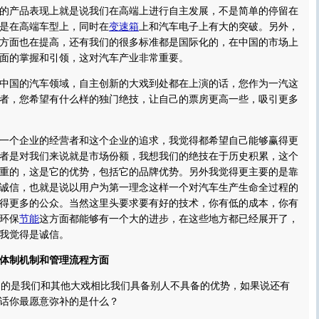
的产品表现上就是说我们在高端上进行自主发展，不是简单的停留在
是在高端车型上，同时在
变速箱
上和汽车电子上有大的突破。另外，
方面也在提高，还有我们的很多标准都是国际化的，在中国的市场上
面的掌握和引领，这对汽车产业非常重要。
中国的汽车领域，自主创新的大戏到处都在上演的话，您作为一汽这
者，您希望有什么样的独门绝技，让自己的票房更高一些，吸引更多
一个企业的经营者和这个企业的追求，我觉得都希望自己能够赢得更
者是对我们来说就是市场份额，我想我们的绝技在于历史积累，这个
重的，这是它的优势，包括它的品牌优势。另外我觉得更主要的是靠
诚信，也就是说以用户为第一理念这样一个对汽车生产生命全过程的
得更多的公众。当然这里头要求要有好的技术，你有低的成本，你有
环保
节能
这方面都能够有一个大的进步，在这些地方都已经展开了，
我觉得是诚信。
体制机制和管理流程方面
到的是我们和其他大戏相比我们具备别人不具备的优势，如果说还有
话你最愿意弥补的是什么？