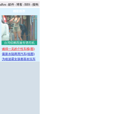
naRen
-
邮件
-
博客
-
BBS
-
搜狗
精彩推荐
台湾槟榔西施专诱司机
·
难得一见的个性车模(图)
·
最新水陆两用汽车(组图)
·
为啥波霸女孩都喜欢玩车