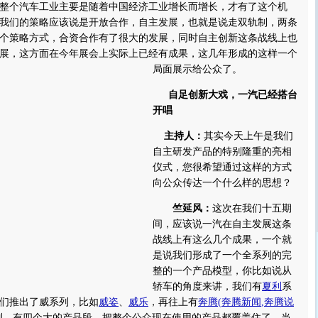
整个汽车工业主要是随着中国经济工业增长而增长，才有了这个机
我们的策略应该说是开放合作，自主发展，也就是说走双轨制，两条
个策略方式，合资合作有了很大的发展，同时自主创新这条战线上也
展，这方面在今年展会上实际上已经有成果，这几年形成的这样一个
局面展示给公众了。
自足创新大戏，一汽已经搭台
开唱
主持人：
其实今天上午是我们
自主研发产品的特别隆重的亮相
仪式，您很希望通过这样的方式
向公众传达一个什么样的思想？
竺延风：
这次在我们十五期
间，应该说一汽在自主发展这条
战线上有这么几个成果，一个就
是说我们形成了一个全系列的完
整的一个产品模型，你比如说从
轿车的角度来讲，我们有
夏利
系
们推出了威系列，比如
威姿
、
威乐
，再往上有
奔腾
(
奔腾新闻
,
奔腾说
列，有四个大的产品段，把整个公众现在使用的产品都覆盖住了，当