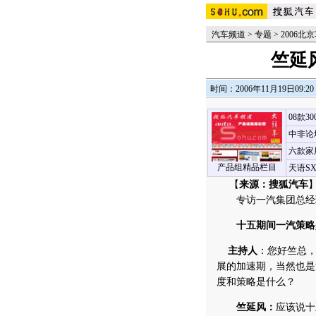
汽车频道
>
专题
>
2006北
竺延
时间：2006年11月19日09:20
08款3
中非论
六款家
产品组精品栏目
天语S
【
来源：搜狐汽车
专访一汽集团总经
十五期间一汽策略
主持人
：您好竺总
展的加速期，当然也是
度和策略是什么？
竺延风：
应该说十