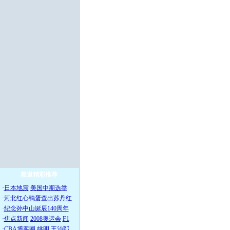
频道精彩推荐
·
日本地震
美国中期选举
·
河北红心鸭蛋查出苏丹红
·
纪念孙中山诞辰140周年
·
焦点新闻
2008奥运会
F1
·
CBA博客圈
姚明
王治郅