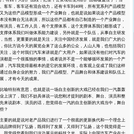
、客车，客车还有混合动力，还有卡车到40吨，所有宽系列产品模型
又为这些产品模型形成一个产业舞台，也就是说如果说这个产品模型
本没有舞台无法表演，所以这些产品都有自己制造的一个产业舞台，
有演员，有工作人员，有个支撑体系，这个支撑体系我们都形成了，
支撑体系我们叫做体系能力建设，另外就是一个队伍，从事自主研发
，当然，更重要的就是关注，关注中国经济发展，就是我们广大的公
，你比方说今天的展览会来了这么多的公众，人山人海，也包括我们
关注，这个对我们汽车来讲就是广大用户，如果说没有他们对汽车的
演都是一个很孤独的事情，或者说并不是一个能够循环发展的一个产
讲，汽车我觉得最根本的是它的发展环境，在客观上促成了我们这样
通过自身企业的努力，我们产品模型、产品舞台和体系建设和队伍上
展，才有今天的成果。
比喻特别有意思，也就是说一场自主创新的大戏已经在我们一汽轰轰
业上演了，我们不妨具体说一说您刚才提到的剧本、舞台、演员和整
先来说剧本、演员的话，您觉得在一汽的自主创新的大戏当中，舞台
些？
主要的就是说对老产品我们进行了一个彻底的更新换代和一个理念上
说品牌得到了弘扬，既得到了发展，又得到了弘扬，这个我觉得是一
，我觉得您看到我们这边展示的科技之光，实际上中国汽车产业在十