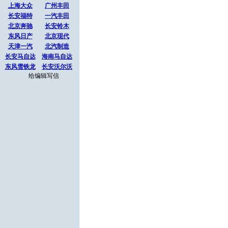
上海大众
广州丰田
长安福特
一汽丰田
北京奔驰
长安铃木
东风日产
北京现代
天津一汽
北汽制造
长安马自达
海南马自达
东风雪铁龙
长安沃尔沃
给编辑写信