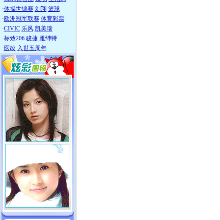
·
体操世锦赛
刘翔
篮球
·
欧洲冠军联赛
体育彩票
·
CIVIC
乐风
凯美瑞
·
标致206
骏捷
雅绅特
·
医改
入世五周年