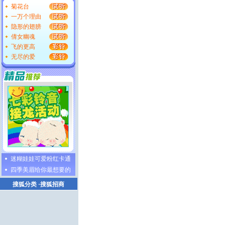
菊花台
一万个理由
隐形的翅膀
倩女幽魂
飞的更高
无尽的爱
迷糊娃娃可爱粉红卡通
四季美眉给你最想要的
搜狐分类
·
搜狐招商