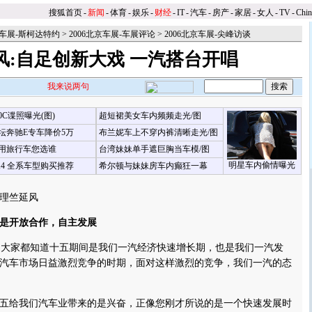
搜狐首页
-
新闻
-
体育
-
娱乐
-
财经
-
IT
-
汽车
-
房产
-
家居
-
女人
-
TV
-
Chi
京车展-斯柯达特约
>
2006北京车展-车展评论
>
2006北京车展-尖峰访谈
风:自足创新大戏 一汽搭台开唱
我来说两句
00C谍照曝光(图)
超短裙美女车内频频走光/图
坛奔驰E专车降价5万
布兰妮车上不穿内裤清晰走光/图
用旅行车您选谁
台湾妹妹单手遮巨胸当车模/图
明星车内偷情曝光
X4 全系车型购买推荐
希尔顿与妹妹房车内癫狂一幕
】
理竺延风
是开放合作，自主发展
，大家都知道十五期间是我们一汽经济快速增长期，也是我们一汽发
汽车市场日益激烈竞争的时期，面对这样激烈的竞争，我们一汽的态
五给我们汽车业带来的是兴奋，正像您刚才所说的是一个快速发展时