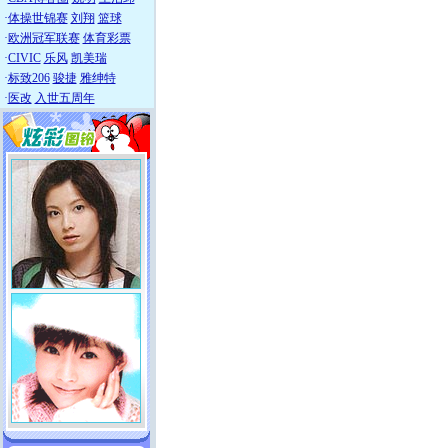
·
体操世锦赛
刘翔
篮球
·
欧洲冠军联赛
体育彩票
·
CIVIC
乐风
凯美瑞
·
标致206
骏捷
雅绅特
·
医改
入世五周年