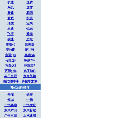
骐达
速腾
乐风
戈蓝
天籁
花冠
君威
凯旋
瑞虎
宝来
思迪
锐志
飞度
雅阁
骏捷
思域
奇瑞v5
凯美瑞
赛拉图
伊兰特
奇瑞QQ
奥迪A6
马自达6
标致206
马自达3
标致307
两厢polo
比亚迪f3
丰田皇冠
别克凯越
现代雅绅特
萨拉毕加索
热点品牌推荐
奇瑞
长安
长城
中华
一汽奥迪
一汽大众
东风本田
东风标致
广州本田
上汽通用