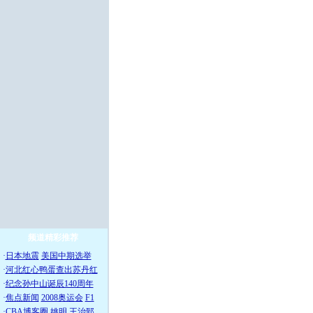
频道精彩推荐
·
日本地震
美国中期选举
·
河北红心鸭蛋查出苏丹红
·
纪念孙中山诞辰140周年
·
焦点新闻
2008奥运会
F1
·
CBA博客圈
姚明
王治郅