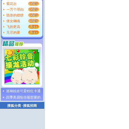
菊花台
一万个理由
隐形的翅膀
倩女幽魂
飞的更高
无尽的爱
迷糊娃娃可爱粉红卡通
四季美眉给你最想要的
搜狐分类
·
搜狐招商