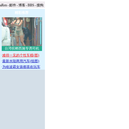
naRen
-
邮件
-
博客
-
BBS
-
搜狗
精彩推荐
台湾槟榔西施专诱司机
·
难得一见的个性车模(图)
·
最新水陆两用汽车(组图)
·
为啥波霸女孩都喜欢玩车