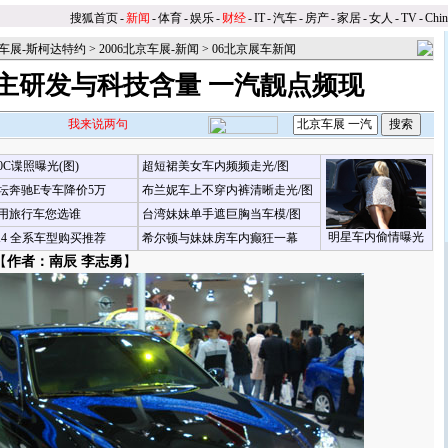
搜狐首页
-
新闻
-
体育
-
娱乐
-
财经
-
IT
-
汽车
-
房产
-
家居
-
女人
-
TV
-
Chi
京车展-斯柯达特约
>
2006北京车展-新闻
>
06北京展车新闻
主研发与科技含量 一汽靓点频现
我来说两句
00C谍照曝光(图)
超短裙美女车内频频走光/图
坛奔驰E专车降价5万
布兰妮车上不穿内裤清晰走光/图
用旅行车您选谁
台湾妹妹单手遮巨胸当车模/图
明星车内偷情曝光
X4 全系车型购买推荐
希尔顿与妹妹房车内癫狂一幕
【
作者：南辰 李志勇
】