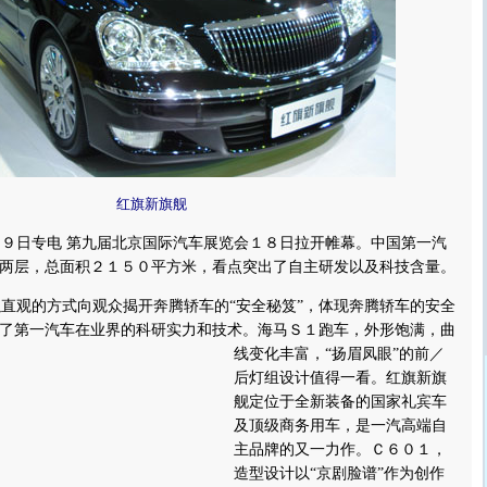
红旗新旗舰
９日专电 第九届北京国际汽车展览会１８日拉开帷幕。中国第一汽
两层，总面积２１５０平方米，看点突出了自主研发以及科技含量。
观的方式向观众揭开奔腾轿车的“安全秘笈”，体现奔腾轿车的安全
了第一汽车在业界的科研实力和技术。
海马Ｓ１跑车，外形饱满，曲
线变化丰富，“扬眉凤眼”的前／
后灯组设计值得一看。红旗新旗
舰定位于全新装备的国家礼宾车
及顶级商务用车，是一汽高端自
主品牌的又一力作。Ｃ６０１，
造型设计以“京剧脸谱”作为创作