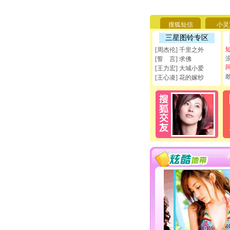
搜狐短信
小灵
三星图铃专区
[周杰伦] 千里之外
[誓 言] 求佛
[王力宏] 大城小爱
[王心凌] 花的嫁纱