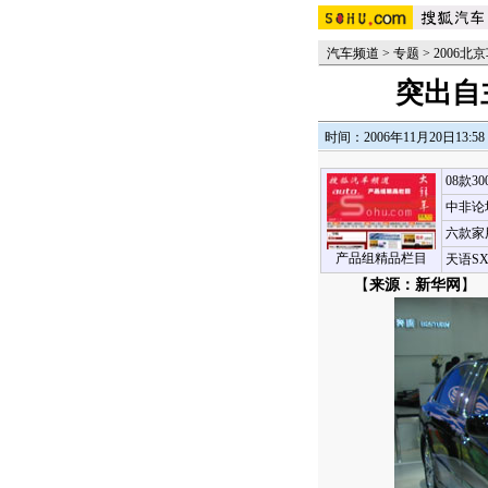
汽车频道
>
专题
>
2006北
突出自
时间：2006年11月20日13:58
08款3
中非论
六款家
产品组精品栏目
天语S
【
来源：新华网
】 