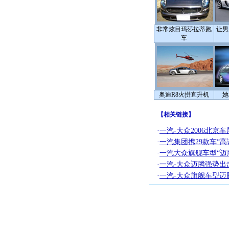
非常炫目玛莎拉蒂跑
让男
车
奥迪R8火拼直升机
她
【
相关链接
】
·
一汽-大众2006北京
·
一汽集团携29款车“
·
一汽大众旗舰车型“迈
·
一汽-大众迈腾强势出
·
一汽-大众旗舰车型迈