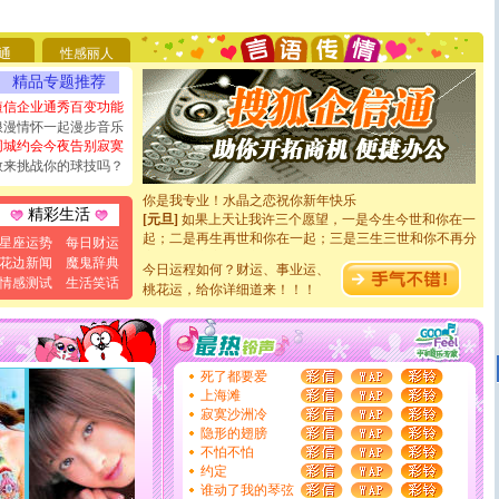
[圣诞节]
圣诞节到了，想想没什么送给你的，又不打算给
你太多，只有给你五千万：千万快乐！千万要健康！千万
要平安！千万要知足！千万不要忘记我！
通
性感丽人
[圣诞节]
不只这样的日子才会想起你,而是这样的日子才
能正大光明地骚扰你,告诉你,圣诞要快乐!新年要快乐!天
精品专题推荐
天都要快乐噢!
短信企业通秀百变功能
[圣诞节]
奉上一颗祝福的心,在这个特别的日子里,愿幸福,
浪漫情怀一起漫步音乐
如意,快乐,鲜花,一切美好的祝愿与你同在.圣诞快乐!
同城约会今夜告别寂寞
[元旦]
看到你我会触电；看不到你我要充电；没有你我会
敢来挑战你的球技吗？
断电。爱你是我职业，想你是我事业，抱你是我特长，吻
你是我专业！水晶之恋祝你新年快乐
[元旦]
如果上天让我许三个愿望，一是今生今世和你在一
精彩生活
起；二是再生再世和你在一起；三是三生三世和你不再分
星座运势
每日财运
离。水晶之恋祝你新年快乐
花边新闻
魔鬼辞典
[元旦]
当我狠下心扭头离去那一刻，你在我身后无助地哭
今日运程如何？财运、事业运、
情感测试
生活笑话
泣，这痛楚让我明白我多么爱你。我转身抱住你：这猪不
桃花运，给你详细道来！！！
卖了。水晶之恋祝你新年快乐。
[春节]
风柔雨润好月圆，半岛铁盒伴身边，每日尽显开心
颜！冬去春来似水如烟，劳碌人生需尽欢！听一曲轻歌，
道一声平安！新年吉祥万事如愿
死了都要爱
[春节]
传说薰衣草有四片叶子：第一片叶子是信仰，第二
上海滩
片叶子是希望，第三片叶子是爱情，第四片叶子是幸运。
寂寞沙洲冷
送你一棵薰衣草，愿你新年快乐！
隐形的翅膀
[圣诞节]
圣诞节到了，想想没什么送给你的，又不打算给
不怕不怕
你太多，只有给你五千万：千万快乐！千万要健康！千万
约定
要平安！千万要知足！千万不要忘记我！
谁动了我的琴弦
[圣诞节]
不只这样的日子才会想起你,而是这样的日子才