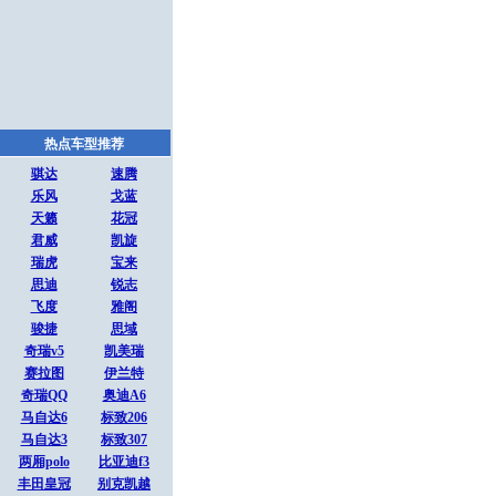
热点车型推荐
骐达
速腾
乐风
戈蓝
天籁
花冠
君威
凯旋
瑞虎
宝来
思迪
锐志
飞度
雅阁
骏捷
思域
奇瑞v5
凯美瑞
赛拉图
伊兰特
奇瑞QQ
奥迪A6
马自达6
标致206
马自达3
标致307
两厢polo
比亚迪f3
丰田皇冠
别克凯越