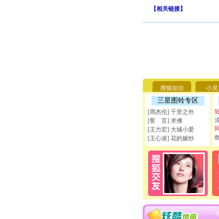
【
相关链接
】
搜狐短信
小灵
三星图铃专区
[周杰伦] 千里之外
[誓 言] 求佛
[王力宏] 大城小爱
[王心凌] 花的嫁纱