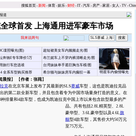
搜狐首页
-
新闻
-
体育
-
娱乐
-
财经
-
IT
-
汽车
-
房产
-
家居
-
女人
-
TV
-
Chi
报道
威全球首发 上海通用进军豪车市场
我来说两句
00C谍照曝光(图)
超短裙美女车内频频走光/图
坛奔驰E专车降价5万
布兰妮车上不穿内裤清晰走光/图
用旅行车您选谁
台湾妹妹单手遮巨胸当车模/图
明星车内偷情曝光
X4 全系车型购买推荐
希尔顿与妹妹房车内癫狂一幕
闻晨报
】 【
作者：张莼
】
拉克
在北京车展上发布了其最新的SLS
赛威
车型，这也是凯迪拉克品
出的第二款全新车型，并且包含着专为中国市场量身打造的意义。在
括3种排量和4款车型，也成为凯迪拉克中国上市以来包含款型最多的产
品。
共有包括2.8L精英型、2.8L
豪华型、3.6L豪华型以及4.6L
旗
舰
型4款车型，其售价大约50万元
至75万元。