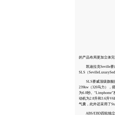
的产品布局更加立体完
凯迪拉克Seville
SLS（SevilleLu
SLS赛威顶级旗舰搭
239kw（320马力）
为6.8秒。“Limp
动机为2.8升和3.6升
气囊，此外还采用了Sta
ABS/EBD四轮独