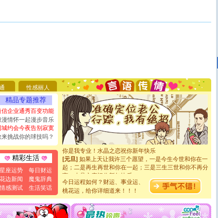
[圣诞节]
圣诞节到了，想想没什么送给你的，又不打算给
你太多，只有给你五千万：千万快乐！千万要健康！千万
要平安！千万要知足！千万不要忘记我！
通
性感丽人
[圣诞节]
不只这样的日子才会想起你,而是这样的日子才
能正大光明地骚扰你,告诉你,圣诞要快乐!新年要快乐!天
精品专题推荐
天都要快乐噢!
短信企业通秀百变功能
[圣诞节]
奉上一颗祝福的心,在这个特别的日子里,愿幸福,
浪漫情怀一起漫步音乐
如意,快乐,鲜花,一切美好的祝愿与你同在.圣诞快乐!
同城约会今夜告别寂寞
[元旦]
看到你我会触电；看不到你我要充电；没有你我会
敢来挑战你的球技吗？
断电。爱你是我职业，想你是我事业，抱你是我特长，吻
你是我专业！水晶之恋祝你新年快乐
[元旦]
如果上天让我许三个愿望，一是今生今世和你在一
精彩生活
起；二是再生再世和你在一起；三是三生三世和你不再分
星座运势
每日财运
离。水晶之恋祝你新年快乐
花边新闻
魔鬼辞典
[元旦]
当我狠下心扭头离去那一刻，你在我身后无助地哭
今日运程如何？财运、事业运、
情感测试
生活笑话
泣，这痛楚让我明白我多么爱你。我转身抱住你：这猪不
桃花运，给你详细道来！！！
卖了。水晶之恋祝你新年快乐。
[春节]
风柔雨润好月圆，半岛铁盒伴身边，每日尽显开心
颜！冬去春来似水如烟，劳碌人生需尽欢！听一曲轻歌，