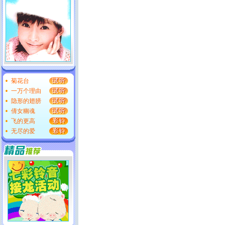
菊花台
一万个理由
隐形的翅膀
倩女幽魂
飞的更高
无尽的爱