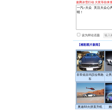
速腾冰雪行动 大奖等你来
设为辩论话题
【
精彩图片新闻
】
非常炫目玛莎拉蒂跑
让男
车
奥迪R8火拼直升机
她