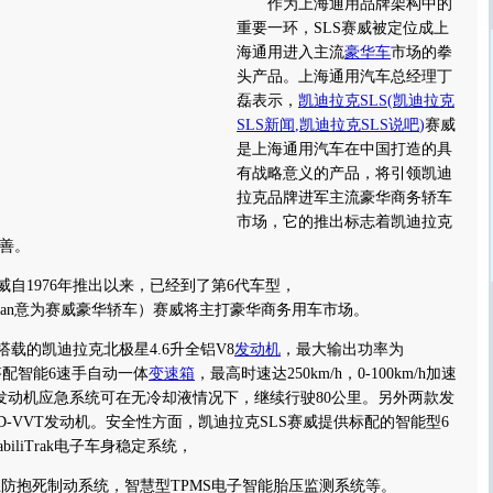
作为上海通用品牌架构中的
重要一环，SLS赛威被定位成上
海通用进入主流
豪华车
市场的拳
头产品。上海通用汽车总经理丁
磊表示，
凯迪拉克SLS
(
凯迪拉克
SLS新闻
,
凯迪拉克SLS说吧
)
赛威
是上海通用汽车在中国打造的具
有战略意义的产品，将引领凯迪
拉克品牌进军主流豪华商务轿车
市场，它的推出标志着凯迪拉克
善。
赛威自1976年推出以来，已经到了第6代车型，
xurySedan意为赛威豪华轿车）赛威将主打豪华商务用车市场。
载的凯迪拉克北极星4.6升全铝V8
发动机
，最大输出功率为
，搭配智能6速手自动一体
变速箱
，最高时速达250km/h，0-100km/h加速
home”发动机应急系统可在无冷却液情况下，继续行驶80公里。另外两款发
V6D-VVT发动机。安全性方面，凯迪拉克SLS赛威提供标配的智能型6
biliTrak电子车身稳定系统，
立防抱死制动系统，智慧型TPMS电子智能胎压监测系统等。