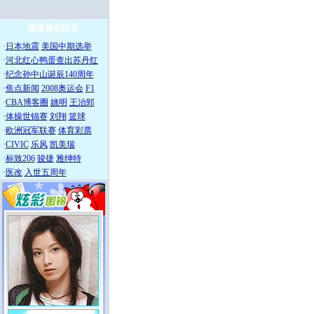
频道精彩推荐
·
日本地震
美国中期选举
·
河北红心鸭蛋查出苏丹红
·
纪念孙中山诞辰140周年
·
焦点新闻
2008奥运会
F1
·
CBA博客圈
姚明
王治郅
·
体操世锦赛
刘翔
篮球
·
欧洲冠军联赛
体育彩票
·
CIVIC
乐风
凯美瑞
·
标致206
骏捷
雅绅特
·
医改
入世五周年