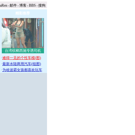
naRen
-
邮件
-
博客
-
BBS
-
搜狗
精彩推荐
台湾槟榔西施专诱司机
·
难得一见的个性车模(图)
·
最新水陆两用汽车(组图)
·
为啥波霸女孩都喜欢玩车