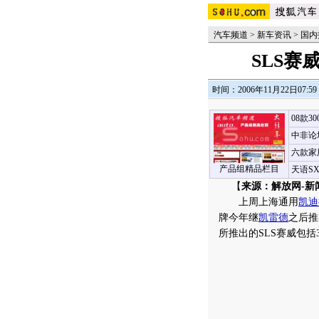
汽车频道
>
新车资讯
>
国内
SLS赛
时间：2006年11月22日07:59
08款3
中非论
六款家
产品组精品栏目
天语S
【
来源：解放网-新
上周上海通用
凯迪
牌今年继
凯雷德
之后推
所推出的SLS赛威包