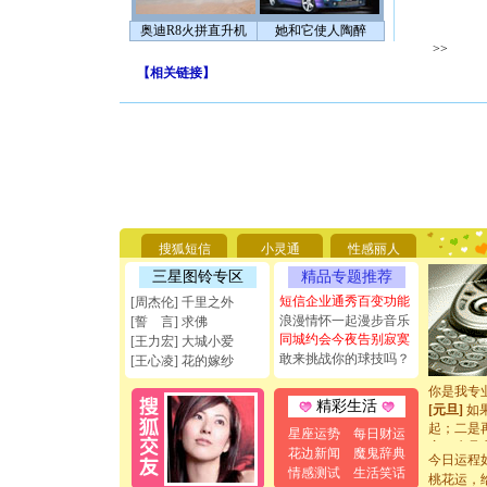
奥迪R8火拼直升机
她和它使人陶醉
>>
【
相关链接
】
[圣诞节]
你太多，
要平安！
搜狐短信
小灵通
性感丽人
[圣诞节]
能正大光明
三星图铃专区
精品专题推荐
天都要快
短信企业通秀百变功能
[周杰伦] 千里之外
[圣诞节]
浪漫情怀一起漫步音乐
[誓 言] 求佛
如意,快乐
同城约会今夜告别寂寞
[王力宏] 大城小爱
[元旦]
看
敢来挑战你的球技吗？
[王心凌] 花的嫁纱
断电。爱
你是我专
[元旦]
如
精彩生活
起；二是
星座运势
每日财运
离。水晶
花边新闻
魔鬼辞典
[元旦]
当
今日运程
情感测试
生活笑话
泣，这痛
桃花运，