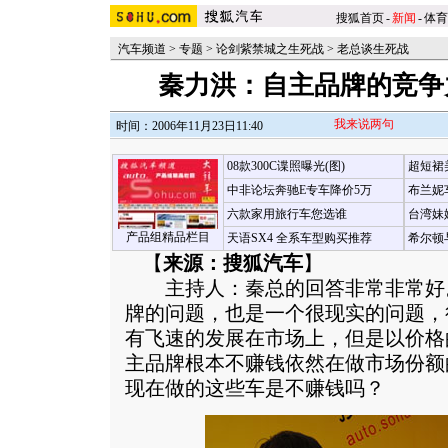
搜狐首页
-
新闻
-
体育
汽车频道
>
专题
>
论剑紫禁城之生死战
>
老总谈生死战
秦力洪：自主品牌的竞
我来说两句
时间：2006年11月23日11:40
08款300C谍照曝光(图)
超短裙
中非论坛奔驰E专车降价5万
布兰妮
六款家用旅行车您选谁
台湾妹
产品组精品栏目
天语SX4 全系车型购买推荐
希尔顿
【
来源：搜狐汽车
】
主持人：秦总的回答非常非常好
牌的问题，也是一个很现实的问题，
有飞速的发展在市场上，但是以价格
主品牌根本不赚钱依然在做市场份额
现在做的这些车是不赚钱吗？