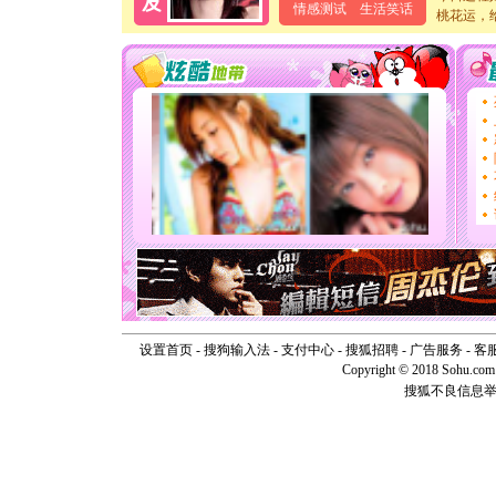
泣，这痛
情感测试
生活笑话
桃花运，
卖了。水
[春节]
风
颜！冬去
道一声平
[春节]
传
片叶子是
送你一棵
[圣诞节]
你太多，
要平安！
[圣诞节]
能正大光明
天都要快
[圣诞节]
如意,快乐
[元旦]
看
断电。爱
你是我专
设置首页
-
搜狗输入法
-
支付中心
-
搜狐招聘
-
广告服务
-
客
[元旦]
如
Copyright © 2018 Sohu.com I
起；二是
搜狐不良信息
离。水晶
[元旦]
当
泣，这痛
卖了。水
[春节]
风
颜！冬去