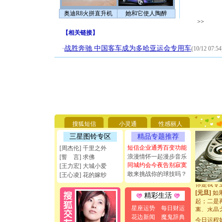
奥迪R8火拼直升机
她和它使人陶醉
>>
【
相关链接
】
·
战胜奔驰 中国客车成为多哈亚运会专用车
(10/12 07:54
[圣诞节]
你太多，
要平安！
[圣诞节]
搜狐短信
小灵通
性感丽人
能正大光明
三星图铃专区
精品专题推荐
天都要快
[圣诞节]
短信企业通秀百变功能
[周杰伦] 千里之外
如意,快乐
浪漫情怀一起漫步音乐
[誓 言] 求佛
[元旦]
看
同城约会今夜告别寂寞
[王力宏] 大城小爱
断电。爱
敢来挑战你的球技吗？
[王心凌] 花的嫁纱
你是我专
[元旦]
如
精彩生活
起；二是
离。水晶
星座运势
每日财运
[元旦]
当
花边新闻
魔鬼辞典
今日运程