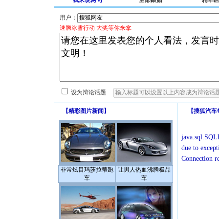
我来说两句
全部跟贴
精华
用户：
速腾冰雪行动 大奖等你来拿
设为辩论话题
【
精彩图片新闻
】
【
搜狐汽车
java.sql.SQLE
due to except
Connection r
非常炫目玛莎拉蒂跑
让男人热血沸腾极品
车
车