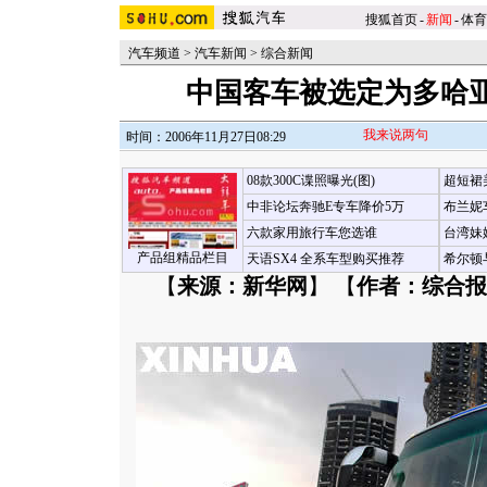
搜狐首页
-
新闻
-
体育
汽车频道
>
汽车新闻
>
综合新闻
中国客车被选定为多哈
我来说两句
时间：2006年11月27日08:29
08款300C谍照曝光(图)
超短裙
中非论坛奔驰E专车降价5万
布兰妮
六款家用旅行车您选谁
台湾妹
产品组精品栏目
天语SX4 全系车型购买推荐
希尔顿
【
来源：新华网
】 【
作者：综合报