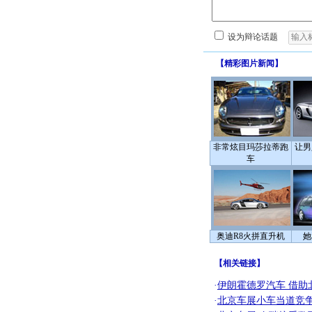
设为辩论话题
【
精彩图片新闻
】
非常炫目玛莎拉蒂跑
让男
车
奥迪R8火拼直升机
她
【
相关链接
】
·
伊朗霍德罗汽车 借助
·
北京车展小车当道竞