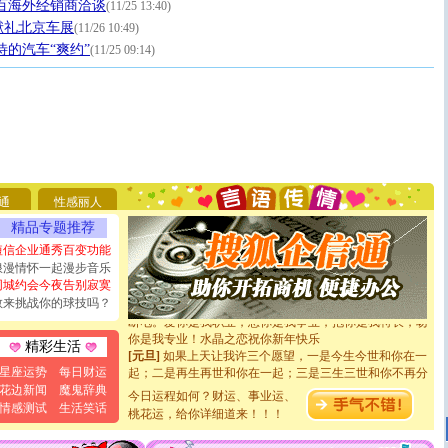
百海外经销商洽谈
(11/25 13:40)
献礼北京车展
(11/26 10:49)
待的汽车“爽约”
(11/25 09:14)
[圣诞节]
圣诞节到了，想想没什么送给你的，又不打算给
你太多，只有给你五千万：千万快乐！千万要健康！千万
要平安！千万要知足！千万不要忘记我！
通
性感丽人
[圣诞节]
不只这样的日子才会想起你,而是这样的日子才
精品专题推荐
能正大光明地骚扰你,告诉你,圣诞要快乐!新年要快乐!天
天都要快乐噢!
短信企业通秀百变功能
[圣诞节]
奉上一颗祝福的心,在这个特别的日子里,愿幸福,
浪漫情怀一起漫步音乐
如意,快乐,鲜花,一切美好的祝愿与你同在.圣诞快乐!
同城约会今夜告别寂寞
[元旦]
看到你我会触电；看不到你我要充电；没有你我会
敢来挑战你的球技吗？
断电。爱你是我职业，想你是我事业，抱你是我特长，吻
你是我专业！水晶之恋祝你新年快乐
精彩生活
[元旦]
如果上天让我许三个愿望，一是今生今世和你在一
起；二是再生再世和你在一起；三是三生三世和你不再分
星座运势
每日财运
离。水晶之恋祝你新年快乐
花边新闻
魔鬼辞典
今日运程如何？财运、事业运、
[元旦]
当我狠下心扭头离去那一刻，你在我身后无助地哭
情感测试
生活笑话
桃花运，给你详细道来！！！
泣，这痛楚让我明白我多么爱你。我转身抱住你：这猪不
卖了。水晶之恋祝你新年快乐。