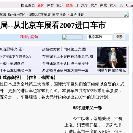
搜狐首页
-
新闻
-
体育
-
娱乐
-
财经
-
IT
-
汽车
-
房产
-
家居
-
女人
-
TV
-
Chi
京车展-斯柯达特约
>
2006北京车展-车展评论
>
展会评论
局--从北京车展看2007进口车市
我来说两句
00C谍照曝光(图)
超短裙美女车内频频走光/图
坛奔驰E专车降价5万
布兰妮车上不穿内裤清晰走光/图
用旅行车您选谁
台湾妹妹单手遮巨胸当车模/图
明星车内偷情曝光
X4 全系车型购买推荐
希尔顿与妹妹房车内癫狂一幕
-成都商报
】 【
作者：张国鸿
】
日本成为全球第二大市场，国际汽车巨头们除了继续以合资的方式
外，更多的进口车也将蜂拥而至。本届车展共有572款乘用车参展，
五分之一。车展现场，各大品牌纷纷抛出2007年的进口计划。
即将迎来又一春
今年以来，落地关税、油价
上涨、消费税开征，一系列动作
让进口车市一度陷入困境。但冰