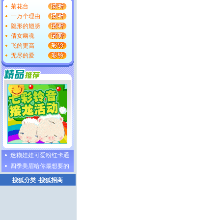
菊花台
一万个理由
隐形的翅膀
倩女幽魂
飞的更高
无尽的爱
迷糊娃娃可爱粉红卡通
四季美眉给你最想要的
搜狐分类
·
搜狐招商