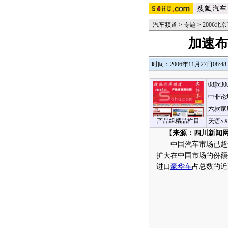
汽车频道
>
专题
>
2006北
加速布
时间：2006年11月27日08:48
08款3
中非论
六款家
产品组精品栏目
天语S
【
来源：四川新闻网
中国汽车市场已超过
扩大在中国市场的份额
进口
豪华车
占总数的近