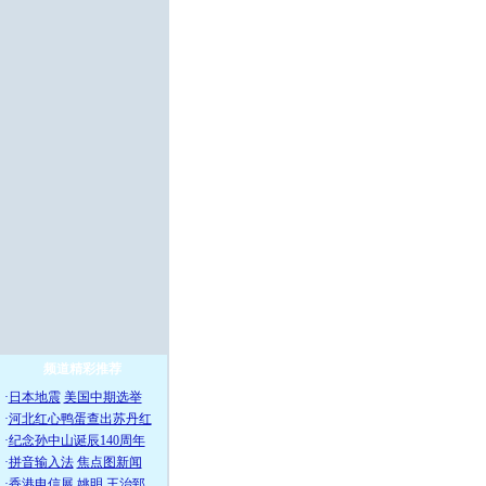
频道精彩推荐
·
日本地震
美国中期选举
·
河北红心鸭蛋查出苏丹红
·
纪念孙中山诞辰140周年
·
拼音输入法
焦点图新闻
·
香港电信展
姚明
王治郅