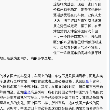
冻期很快过去。现在，进口车的
价格已趋于稳定，消费者也开始
逐渐接受现在的车价。业内人士
认为，明年进口车市将成飞速发
展之势已成定局。据了解，在天
津塘沽的天津空港国际汽车园
里，一个以进口车为主、按品牌
区分的4S店集群已经悄然形成规
模。虽然看起来人气还不算旺，
但二十几座宽敞的高标准展厅以
地已经成为国内外厂商的必争之地。
准备国产的车型外，车展上的进口车也不是只摆摆看看，而是实实
车展进行全球首发、中国首演或者上市公布价格，从顶级
豪车
宾利、
右的国际名车几乎全部上阵。其实，在车展前段时间，进口车市已开始
蜂拥而至。正如
宝马
高层所称，所有的跨国公司对中国汽车市场的发
些已经非常成熟的市场上，竞争已经基本分出了胜负，其市场份额的
至零点几的变化。而中国不一样，所以宝马一边加快国产步伐的同
入。2007年，中国进口车市必将因这些国际巨头们的发力而使得竞争