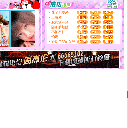
[春节]
风柔雨润好月圆，半岛铁盒伴身边，每日尽显开心
颜！冬去春来似水如烟，劳碌人生需尽欢！听一曲轻歌，
道一声平安！新年吉祥万事如愿
死了都要爱
[春节]
传说薰衣草有四片叶子：第一片叶子是信仰，第二
上海滩
片叶子是希望，第三片叶子是爱情，第四片叶子是幸运。
寂寞沙洲冷
送你一棵薰衣草，愿你新年快乐！
隐形的翅膀
[圣诞节]
圣诞节到了，想想没什么送给你的，又不打算给
不怕不怕
你太多，只有给你五千万：千万快乐！千万要健康！千万
约定
要平安！千万要知足！千万不要忘记我！
谁动了我的琴弦
[圣诞节]
不只这样的日子才会想起你,而是这样的日子才
能正大光明地骚扰你,告诉你,圣诞要快乐!新年要快乐!天
天都要快乐噢!
[圣诞节]
奉上一颗祝福的心,在这个特别的日子里,愿幸福,
如意,快乐,鲜花,一切美好的祝愿与你同在.圣诞快乐!
[元旦]
看到你我会触电；看不到你我要充电；没有你我会
断电。爱你是我职业，想你是我事业，抱你是我特长，吻
你是我专业！水晶之恋祝你新年快乐
[元旦]
如果上天让我许三个愿望，一是今生今世和你在一
起；二是再生再世和你在一起；三是三生三世和你不再分
离。水晶之恋祝你新年快乐
[元旦]
当我狠下心扭头离去那一刻，你在我身后无助地哭
泣，这痛楚让我明白我多么爱你。我转身抱住你：这猪不
卖了。水晶之恋祝你新年快乐。
[春节]
风柔雨润好月圆，半岛铁盒伴身边，每日尽显开心
颜！冬去春来似水如烟，劳碌人生需尽欢！听一曲轻歌，
道一声平安！新年吉祥万事如愿
[春节]
传说薰衣草有四片叶子：第一片叶子是信仰，第二