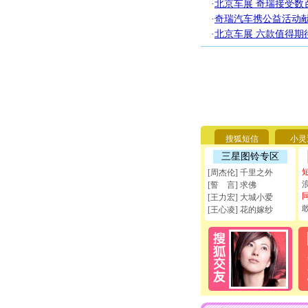
·
北京车展 奇瑞接受数
·
奇瑞汽车携公益活动
·
北京车展 六款值得期
搜狐短信
小灵
三星图铃专区
[周杰伦] 千里之外
[誓 言] 求佛
[王力宏] 大城小爱
[王心凌] 花的嫁纱