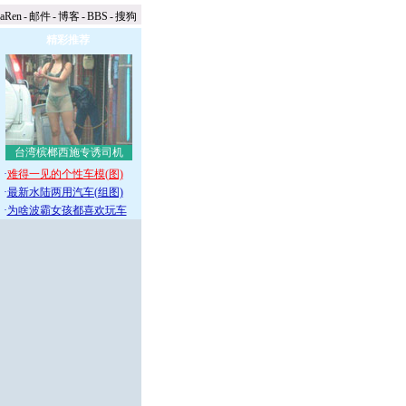
naRen
-
邮件
-
博客
-
BBS
-
搜狗
精彩推荐
台湾槟榔西施专诱司机
·
难得一见的个性车模(图)
·
最新水陆两用汽车(组图)
·
为啥波霸女孩都喜欢玩车