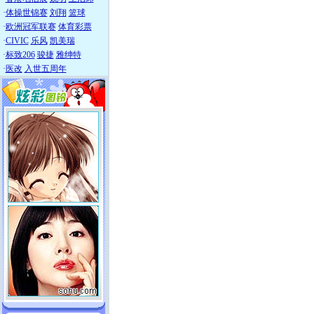
·
体操世锦赛
刘翔
篮球
·
欧洲冠军联赛
体育彩票
·
CIVIC
乐风
凯美瑞
·
标致206
骏捷
雅绅特
·
医改
入世五周年