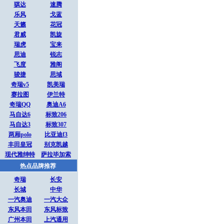
骐达
速腾
乐风
戈蓝
天籁
花冠
君威
凯旋
瑞虎
宝来
思迪
锐志
飞度
雅阁
骏捷
思域
奇瑞v5
凯美瑞
赛拉图
伊兰特
奇瑞QQ
奥迪A6
马自达6
标致206
马自达3
标致307
两厢polo
比亚迪f3
丰田皇冠
别克凯越
现代雅绅特
萨拉毕加索
热点品牌推荐
奇瑞
长安
长城
中华
一汽奥迪
一汽大众
东风本田
东风标致
广州本田
上汽通用