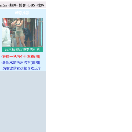
naRen
-
邮件
-
博客
-
BBS
-
搜狗
精彩推荐
台湾槟榔西施专诱司机
·
难得一见的个性车模(图)
·
最新水陆两用汽车(组图)
·
为啥波霸女孩都喜欢玩车