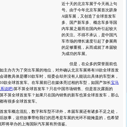
近十天的北京车展于今天画上句
号。由于今年北京车展首次跻身
A级车展，又创造了全球首发车
多、国产新车多、概念车多等国
内车展之最而在国内外引起较大
的关注。不得不承认，是中国汽
车市场的增长速度引起了参展商
的足够重视，从而成就了本届较
为成功的车展。
但是，在众多的荣誉面前也
如主办方为了突出车展的地位，对外确认北京车展将有10款全球首发
会请教具体是哪10款车时，组委会却并没有人能说出具体的车型来，
10款全球首发车。在车展前已在媒体亮过相的车型，如国产加长
宝马
5系说吧
)
算不算全球首发车？只在中国市场销售、但是首次露面的
算不算全球首发车？如果只在国内销售的新车也算全球首发车，那么
都有很多全球首发车。
发车概念混乱，数字和车型不详外，本届车展还有诸多不足之处，
后故事，这些故事带给我们的思考是车展的光环不能掩盖的，也希望
底即将举办的上海国际汽车展有所借鉴。