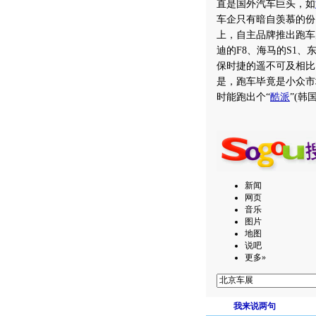
直是国外汽车巨头，如
车企只有暗自羡慕的份
上，自主品牌推出跑车
迪的F8、海马的S1
保时捷的遥不可及相比
是，跑车毕竟是小众市
时能跑出个“
酷派
”(
新闻
网页
音乐
图片
地图
说吧
更多»
我来说两句