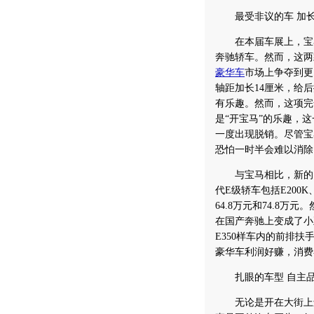
最受非议的车 加
在本届车展上，宝
奔驰轿车。然而，这两
豪华车
市场上争夺到更
轴距加长14厘米，给
有乐趣。然而，这项完
是“开宝马”的乐趣，
一度出现脱销。尽管宝
恐怕一时半会难以消除
与宝马相比，新的国产
代E级轿车包括E200K
64.8万元和74.8
在国产奔驰上变成了小
E350样车内的前排
豪华车利润好赚，消费
扎眼的车型 自主品
无论是开在大街上还