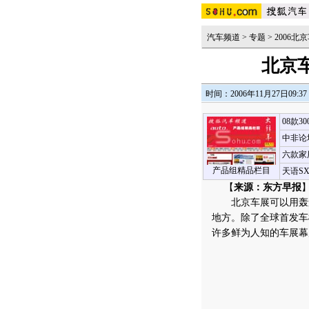
汽车频道
>
专题
>
2006北
北京
时间：2006年11月27日09:37
08款3
中非论
六款家
产品组精品栏目
天语S
【
来源：东方早报
】
北京车展可以用轰轰
地方。除了全球首发车
许多鲜为人知的车展幕