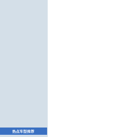
热点车型推荐