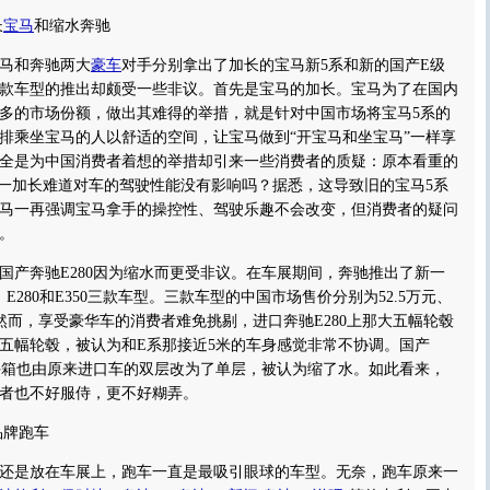
长
宝马
和缩水奔驰
马和奔驰两大
豪车
对手分别拿出了加长的宝马新5系和新的国产E级
款车型的推出却颇受一些非议。首先是宝马的加长。宝马为了在国内
多的市场份额，做出其难得的举措，就是针对中国市场将宝马5系的
后排乘坐宝马的人以舒适的空间，让宝马做到“开宝马和坐宝马”一样享
全是为中国消费者着想的举措却引来一些消费者的质疑：原本看重的
这一加长难道对车的驾驶性能没有影响吗？据悉，这导致旧的宝马5系
马一再强调宝马拿手的操控性、驾驶乐趣不会改变，但消费者的疑问
。
奔驰E280因为缩水而更受非议。在车展期间，奔驰推出了新一
、E280和E350三款车型。三款车型的中国市场售价分别为52.5万元、
万元。然而，享受豪华车的消费者难免挑剔，进口奔驰E280上那大五幅轮毂
五幅轮毂，被认为和E系那接近5米的车身感觉非常不协调。国产
扶手箱也由原来进口车的双层改为了单层，被认为缩了水。如此看来，
者也不好服侍，更不好糊弄。
牌跑车
是放在车展上，跑车一直是最吸引眼球的车型。无奈，跑车原来一