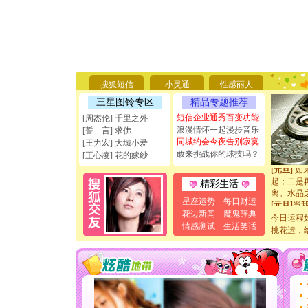
[圣诞节]
你太多，
要平安！
[圣诞节]
能正大光明
搜狐短信
小灵通
性感丽人
天都要快
三星图铃专区
精品专题推荐
[圣诞节]
短信企业通秀百变功能
[周杰伦] 千里之外
如意,快乐
浪漫情怀一起漫步音乐
[誓 言] 求佛
[元旦]
看
同城约会今夜告别寂寞
断电。爱
[王力宏] 大城小爱
敢来挑战你的球技吗？
你是我专
[王心凌] 花的嫁纱
[元旦]
如
起；二是
精彩生活
离。水晶
[元旦]
当
星座运势
每日财运
泣，这痛
花边新闻
魔鬼辞典
今日运程
卖了。水
情感测试
生活笑话
桃花运，
[春节]
风
颜！冬去
道一声平
[春节]
传
片叶子是
送你一棵
[圣诞节]