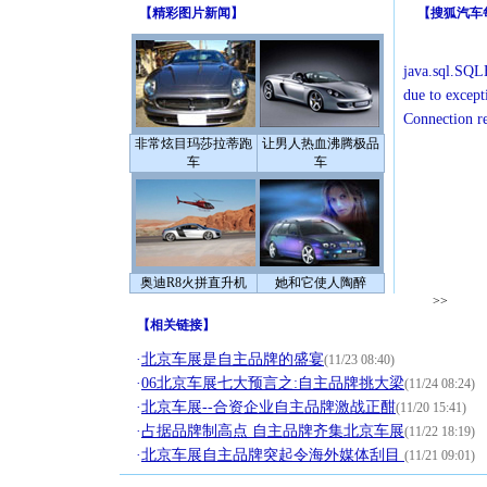
【
精彩图片新闻
】
【
搜狐汽车
java.sql.SQLE
due to except
Connection r
非常炫目玛莎拉蒂跑
让男人热血沸腾极品
车
车
奥迪R8火拼直升机
她和它使人陶醉
>>
【
相关链接
】
·
北京车展是自主品牌的盛宴
(11/23 08:40)
·
06北京车展七大预言之:自主品牌挑大梁
(11/24 08:24)
·
北京车展--合资企业自主品牌激战正酣
(11/20 15:41)
·
占据品牌制高点 自主品牌齐集北京车展
(11/22 18:19)
·
北京车展自主品牌突起令海外媒体刮目
(11/21 09:01)