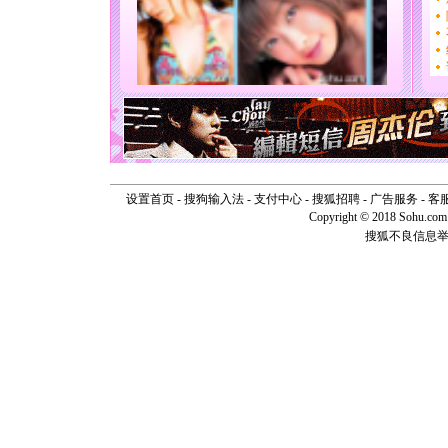
你太多，
要平安！
[圣诞节]
能正大光明
天都要快
[圣诞节]
如意,快乐
[元旦]
看
断电。爱
你是我专
[元旦]
如
设置首页
-
搜狗输入法
-
支付中心
-
搜狐招聘
-
广告服务
-
客
起；二是
Copyright © 2018 Sohu.com I
离。水晶
[元旦]
当
搜狐不良信息
泣，这痛
卖了。水
[春节]
风
颜！冬去
道一声平
[春节]
传
片叶子是
送你一棵