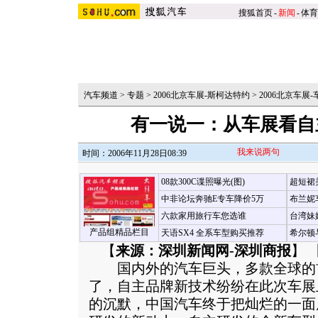
搜狐首页
-
新闻
-
体育
汽车频道
>
专题
>
2006北京车展-斯柯达特约
>
2006北京车展
有一说一：从车展看自
我来说两句
时间：2006年11月28日08:39
08款300C谍照曝光(图)
超短裙
中非论坛奔驰E专车降价5万
布兰妮
六款家用旅行车您选谁
台湾妹
产品组精品栏目
天语SX4 全系车型购买推荐
希尔顿
【
来源：深圳新闻网-深圳商报
】 
国内外的汽车巨头，多款全球的
了，自主品牌新技术纷纷在此次车展
的沉默，中国汽车终于把灿烂的一面