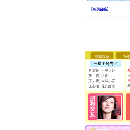
【
相关链接
】
搜狐短信
小灵
三星图铃专区
[周杰伦] 千里之外
[誓 言] 求佛
[王力宏] 大城小爱
[王心凌] 花的嫁纱