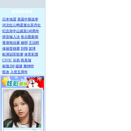
频道精彩推荐
·
日本地震
美国中期选举
·
河北红心鸭蛋查出苏丹红
·
纪念孙中山诞辰140周年
·
拼音输入法
焦点图新闻
·
香港电信展
姚明
王治郅
·
体操世锦赛
刘翔
篮球
·
欧洲冠军联赛
体育彩票
·
CIVIC
乐风
凯美瑞
·
标致206
骏捷
雅绅特
·
医改
入世五周年