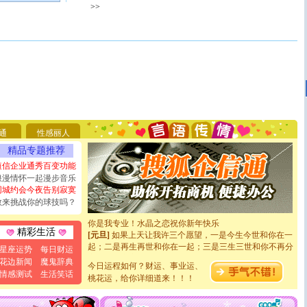
>>
[圣诞节]
圣诞节到了，想想没什么送给你的，又不打算给
你太多，只有给你五千万：千万快乐！千万要健康！千万
要平安！千万要知足！千万不要忘记我！
通
性感丽人
[圣诞节]
不只这样的日子才会想起你,而是这样的日子才
能正大光明地骚扰你,告诉你,圣诞要快乐!新年要快乐!天
精品专题推荐
天都要快乐噢!
短信企业通秀百变功能
[圣诞节]
奉上一颗祝福的心,在这个特别的日子里,愿幸福,
浪漫情怀一起漫步音乐
如意,快乐,鲜花,一切美好的祝愿与你同在.圣诞快乐!
同城约会今夜告别寂寞
[元旦]
看到你我会触电；看不到你我要充电；没有你我会
敢来挑战你的球技吗？
断电。爱你是我职业，想你是我事业，抱你是我特长，吻
你是我专业！水晶之恋祝你新年快乐
[元旦]
如果上天让我许三个愿望，一是今生今世和你在一
精彩生活
起；二是再生再世和你在一起；三是三生三世和你不再分
星座运势
每日财运
离。水晶之恋祝你新年快乐
花边新闻
魔鬼辞典
[元旦]
当我狠下心扭头离去那一刻，你在我身后无助地哭
今日运程如何？财运、事业运、
情感测试
生活笑话
泣，这痛楚让我明白我多么爱你。我转身抱住你：这猪不
桃花运，给你详细道来！！！
卖了。水晶之恋祝你新年快乐。
[春节]
风柔雨润好月圆，半岛铁盒伴身边，每日尽显开心