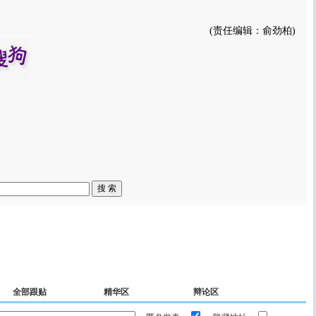
(责任编辑：俞劲柏)
全部跟贴
精华区
辩论区