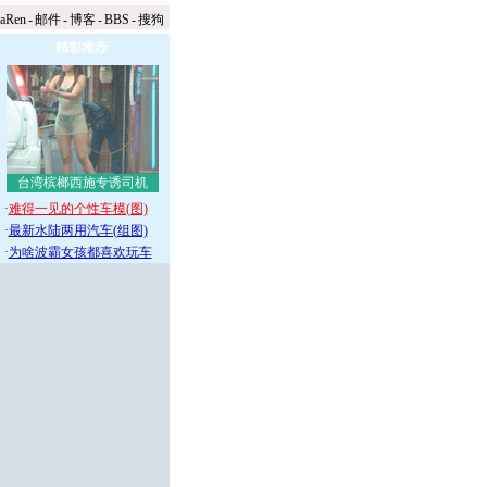
naRen
-
邮件
-
博客
-
BBS
-
搜狗
精彩推荐
台湾槟榔西施专诱司机
·
难得一见的个性车模(图)
·
最新水陆两用汽车(组图)
·
为啥波霸女孩都喜欢玩车