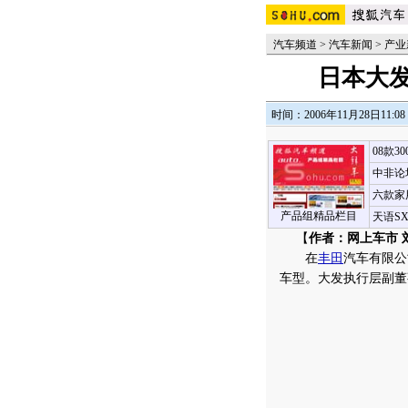
汽车频道
>
汽车新闻
>
产业
日本大
时间：2006年11月28日11:08
08款3
中非论
六款家
产品组精品栏目
天语S
【
作者：网上车市 
在
丰田
汽车有限公
车型。大发执行层副董事长K