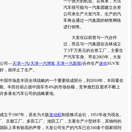
一个很大的机会。在将来，大法
汽车很可能与一汽集团建立合资
公司来生产大发汽车。生产的汽
车将会通过一汽集团的销售网络
进行销售。
大发在以前曾与一汽合作
过，而且与一汽集团在吉林成立
了3千万美元的合资工厂，主要生
产汽车车身。早在2003年，大发
司---
天津一汽
(
天津一汽博客
,
天津一汽新闻
)
合作生产
迷你
SUV车
好，就停止了生产。
市场是丰田全球战略的一个重要组成部分，到2010年，丰田要在
份额。丰田目前占据中国车市4%的市场份额，竞争激烈且需求不断上
许多著名汽车公司的战略要地。
于1907年，原名为大阪
发动机
制造株式会社，1951年改为现名。
厂、京都工厂、多田工厂、池田工厂，主要生产小型轿车，其独特的
国际上享有较高的声誉，大发公司生产的汽车已在160多个国家得到