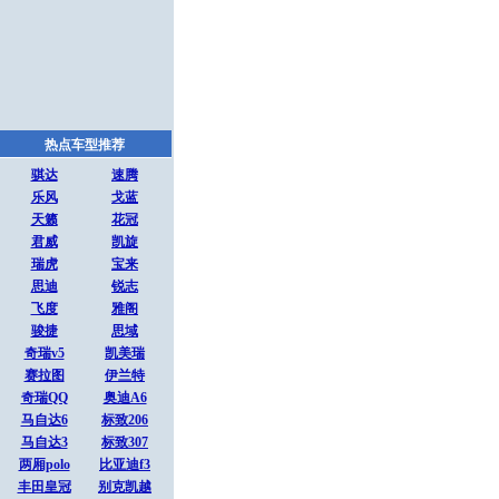
热点车型推荐
骐达
速腾
乐风
戈蓝
天籁
花冠
君威
凯旋
瑞虎
宝来
思迪
锐志
飞度
雅阁
骏捷
思域
奇瑞v5
凯美瑞
赛拉图
伊兰特
奇瑞QQ
奥迪A6
马自达6
标致206
马自达3
标致307
两厢polo
比亚迪f3
丰田皇冠
别克凯越