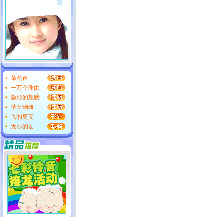
菊花台
一万个理由
隐形的翅膀
倩女幽魂
飞的更高
无尽的爱