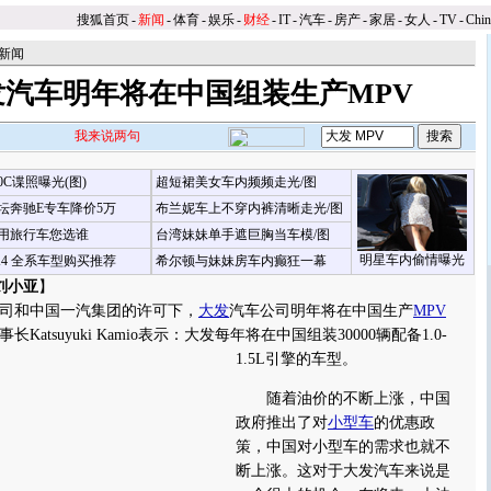
搜狐首页
-
新闻
-
体育
-
娱乐
-
财经
-
IT
-
汽车
-
房产
-
家居
-
女人
-
TV
-
Chi
新闻
发汽车明年将在中国组装生产MPV
我来说两句
00C谍照曝光(图)
超短裙美女车内频频走光/图
坛奔驰E专车降价5万
布兰妮车上不穿内裤清晰走光/图
用旅行车您选谁
台湾妹妹单手遮巨胸当车模/图
明星车内偷情曝光
X4 全系车型购买推荐
希尔顿与妹妹房车内癫狂一幕
刘小亚
】
司和中国一汽集团的许可下，
大发
汽车公司明年将在中国生产
MPV
atsuyuki Kamio表示：大发每年将在中国组装30000辆配备1.0-
1.5L引擎的车型。
随着油价的不断上涨，中国
政府推出了对
小型车
的优惠政
策，中国对小型车的需求也就不
断上涨。这对于大发汽车来说是