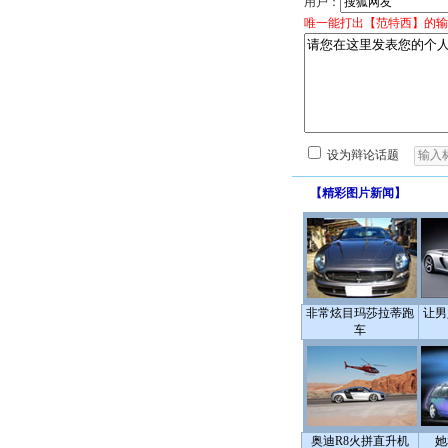
用户：
唯一能打出【范特西】的输
设为辩论话题
【
精彩图片新闻
】
非常炫目玛莎拉蒂跑
让男
车
奥迪R8火拼直升机
她