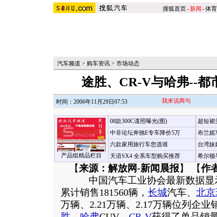
搜狐首页
-
新闻
-
体育
汽车频道
>
购车资讯
>
市场动态
途胜、CR-V与哈弗--
我来说两句
时间：2006年11月29日07:53
08款300C谍照曝光(图)
超短裙
中非论坛奔驰E专车降价5万
布兰妮
六款家用旅行车您选谁
台湾妹
产品组精品栏目
天语SX4 全系车型购买推荐
希尔顿
【
来源：解放网-新闻晨报
】 【
作
中国汽车工业协会最新数据显示，20
累计销售181560辆，
长城
汽车、
北京
万辆、2.21万辆、2.17万辆位列企
胜
、
哈弗
CUV、
CR-V
获得了单品销量