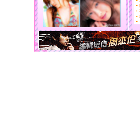
[圣诞节]
你太多，
要平安！
[圣诞节]
能正大光明
天都要快
[圣诞节]
如意,快乐
[元旦]
看
断电。爱
你是我专
[元旦]
如
起；二是
离。水晶
[元旦]
当
泣，这痛
卖了。水
[春节]
风
颜！冬去
道一声平
[春节]
传
片叶子是
送你一棵