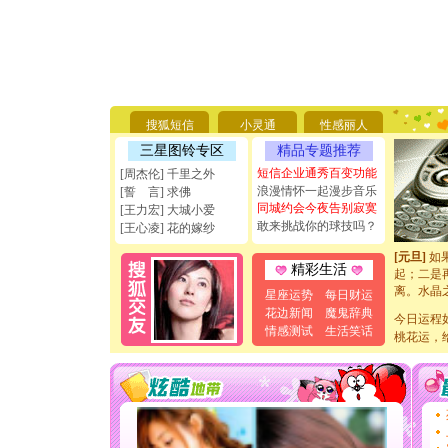
[圣诞节]
你太多，
要平安！
[圣诞节]
搜狐短信
小灵通
性感丽人
能正大光明
天都要快
三星图铃专区
精品专题推荐
[圣诞节]
短信企业通秀百变功能
[周杰伦] 千里之外
如意,快乐
浪漫情怀一起漫步音乐
[誓 言] 求佛
[元旦]
看
同城约会今夜告别寂寞
[王力宏] 大城小爱
断电。爱
敢来挑战你的球技吗？
[王心凌] 花的嫁纱
你是我专
[元旦]
如
起；二是
精彩生活
离。水晶
星座运势
每日财运
[元旦]
当
花边新闻
魔鬼辞典
泣，这痛
今日运程
情感测试
生活笑话
卖了。水
桃花运，
[春节]
风
颜！冬去
道一声平
[春节]
传
片叶子是
送你一棵