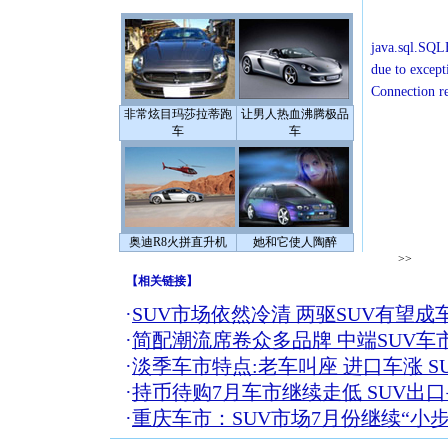
java.sql.SQLE
due to except
Connection r
非常炫目玛莎拉蒂跑
让男人热血沸腾极品
车
车
奥迪R8火拼直升机
她和它使人陶醉
>>
【
相关链接
】
·
SUV市场依然冷清 两驱SUV有望成
·
简配潮流席卷众多品牌 中端SUV车
·
淡季车市特点:老车叫座 进口车涨 S
·
持币待购7月车市继续走低 SUV出
·
重庆车市：SUV市场7月份继续“小步