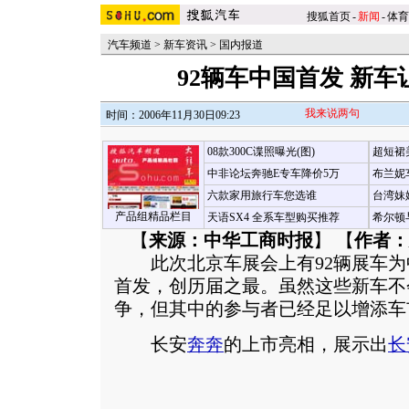
搜狐首页
-
新闻
-
体育
汽车频道
>
新车资讯
>
国内报道
92辆车中国首发 新
我来说两句
时间：2006年11月30日09:23
08款300C谍照曝光(图)
超短裙
中非论坛奔驰E专车降价5万
布兰妮
六款家用旅行车您选谁
台湾妹
产品组精品栏目
天语SX4 全系车型购买推荐
希尔顿
【
来源：中华工商时报
】 【
作者：
此次北京车展会上有92辆展车为中
首发，创历届之最。虽然这些新车不
争，但其中的参与者已经足以增添车
长安
奔奔
的上市亮相，展示出
长