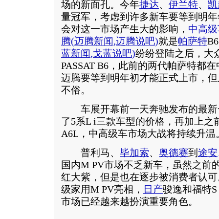
场的新面孔。今年
捷达
、
伊兰特
、
凯
量冠军，考虑到许多新车要等到明年
会对这一市场产生大的影响，
中高级
腾
(
迈腾新闻
,
迈腾说吧
)
就是
帕萨特
B
蓝新闻
,
戈蓝说吧
)
纷纷登陆之后，大
PASSAT B6，此前的两代帕萨特
迈腾要等到明年初才能正式上市，但
不俗。
车展开幕前一天奔驰发布的最新一
了5系L i三款车型的价格，再加上之
A6L，中高级车市场大战将持续升温
普利马、
毕加索
、
奥德赛
到
途安
国内M PV市场不乏新车，虽然之前
红大紫，但是也在逐步被消费者认可
级家用M PV亮相，
日产
骏逸和福特S
市场已经越来越扮演重要角色。