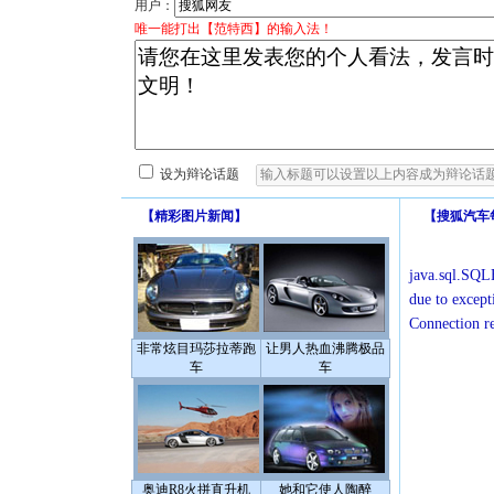
用户：
唯一能打出【范特西】的输入法！
设为辩论话题
【
精彩图片新闻
】
【
搜狐汽车
java.sql.SQLE
due to except
Connection r
非常炫目玛莎拉蒂跑
让男人热血沸腾极品
车
车
奥迪R8火拼直升机
她和它使人陶醉