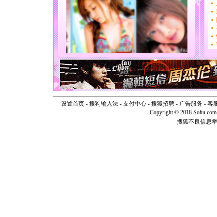
片叶子是
送你一棵
[圣诞节]
你太多，
要平安！
[圣诞节]
能正大光明
天都要快
[圣诞节]
如意,快乐
[元旦]
看
断电。爱
你是我专
设置首页
-
搜狗输入法
-
支付中心
-
搜狐招聘
-
广告服务
-
客
[元旦]
如
Copyright © 2018 Sohu.com I
起；二是
搜狐不良信息
离。水晶
[元旦]
当
泣，这痛
卖了。水
[春节]
风
颜！冬去
道一声平
[春节]
传
片叶子是
送你一棵