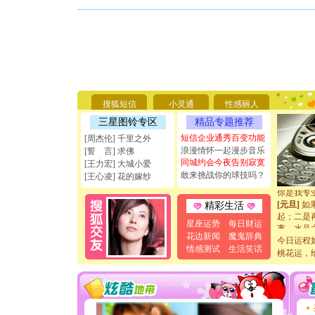
[圣诞节]
你太多，
要平安！
搜狐短信
小灵通
性感丽人
[圣诞节]
能正大光明
三星图铃专区
精品专题推荐
天都要快
短信企业通秀百变功能
[周杰伦] 千里之外
[圣诞节]
浪漫情怀一起漫步音乐
[誓 言] 求佛
如意,快乐
同城约会今夜告别寂寞
[王力宏] 大城小爱
[元旦]
看
敢来挑战你的球技吗？
断电。爱
[王心凌] 花的嫁纱
你是我专
[元旦]
如
精彩生活
起；二是
星座运势
每日财运
离。水晶
[元旦]
当
花边新闻
魔鬼辞典
今日运程
泣，这痛
情感测试
生活笑话
桃花运，
卖了。水
[春节]
风
颜！冬去
道一声平
[春节]
传