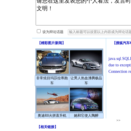
设为辩论话题
【
精彩图片新闻
】
【
搜狐汽车
java.sql.SQLE
due to except
Connection r
非常炫目玛莎拉蒂跑
让男人热血沸腾极品
车
车
奥迪R8火拼直升机
她和它使人陶醉
>>
【
相关链接
】