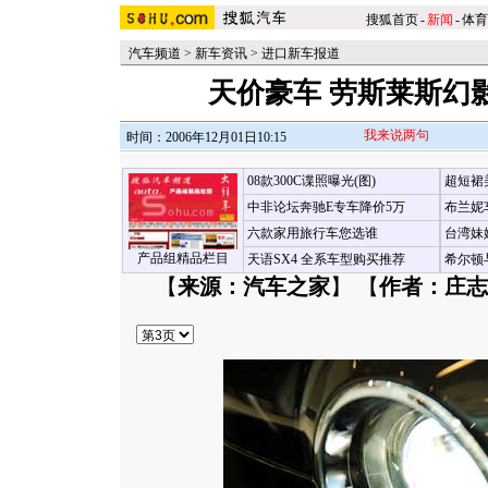
搜狐首页
-
新闻
-
体育
汽车频道
>
新车资讯
>
进口新车报道
天价豪车 劳斯莱斯幻
我来说两句
时间：2006年12月01日10:15
08款300C谍照曝光(图)
超短裙
中非论坛奔驰E专车降价5万
布兰妮
六款家用旅行车您选谁
台湾妹
产品组精品栏目
天语SX4 全系车型购买推荐
希尔顿
【
来源：汽车之家
】 【
作者：庄志