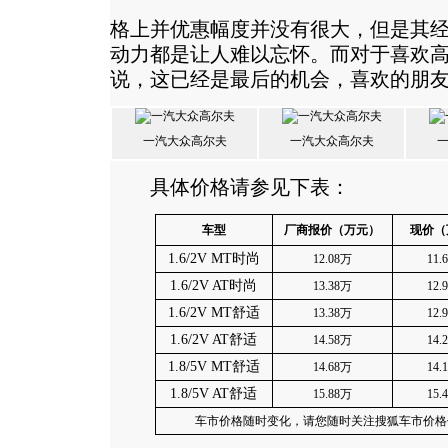
格上并优惠幅度并没有很大，但是其经
动力都是让人难以忘怀。而对于喜欢高尔
说，这已经是最后的机会，喜欢的朋
一汽大众高尔夫
一汽大众高尔夫
具体价格请参见下表：
车型
厂商报价（万元）
现价（
1.6/2V MT
时尚
12.08
万
11.
1.6/2V AT
时尚
13.38
万
12.
1.6/2V MT
舒适
13.38
万
12.
1.6/2V AT
舒适
14.58
万
14.
1.8/5V MT
舒适
14.68
万
14.
1.8/5V AT
舒适
15.88
万
15.
车市价格随时变化，请您随时关注搜狐车市价格