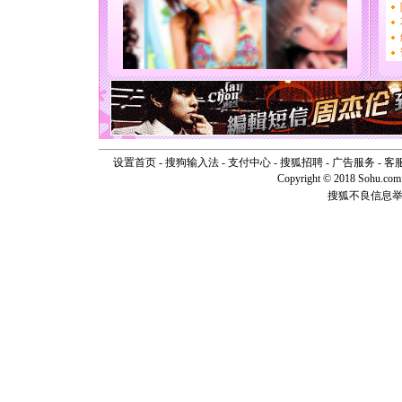
[圣诞节]
你太多，
要平安！
[圣诞节]
能正大光明
天都要快
[圣诞节]
如意,快乐
[元旦]
看
断电。爱
设置首页
-
搜狗输入法
-
支付中心
-
搜狐招聘
-
广告服务
-
客
你是我专
Copyright © 2018 Sohu.com I
[元旦]
如
搜狐不良信息
起；二是
离。水晶
[元旦]
当
泣，这痛
卖了。水
[春节]
风
颜！冬去
道一声平
[春节]
传
片叶子是
送你一棵