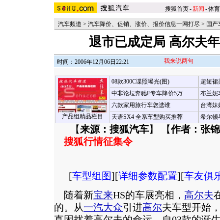
搜狐首页
-
新闻
-
体育
汽车频道
>
汽车降价、促销、涨价、报价信息一网打尽
>
国产
退市已成定局 高尔夫
我来说两句
时间：2006年12月06日22:21
08款300C谍照曝光(图)
超短裙
中非论坛奔驰E专车降价5万
布兰妮
六款家用旅行车您选谁
台湾妹
产品组精品栏目
天语SX4 全系车型购买推荐
希尔顿
【
来源：搜狐汽车
】 【
作者：张锦
搜狐行情征集令
[
车型组图
][
详细参数配置
][
车友俱
随着新
宝来
HS的车展亮相，
高尔夫
的。从
一汽大众
引进
高尔
夫车型开始
直困扰着高尔夫的命运。自03款的诞生