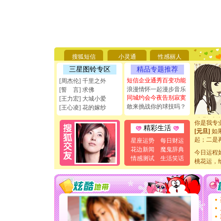
[圣诞节]
你太多，
要平安！
搜狐短信
小灵通
性感丽人
[圣诞节]
三星图铃专区
精品专题推荐
能正大光明
天都要快
短信企业通秀百变功能
[周杰伦] 千里之外
[圣诞节]
浪漫情怀一起漫步音乐
[誓 言] 求佛
如意,快乐
同城约会今夜告别寂寞
[王力宏] 大城小爱
[元旦]
看
敢来挑战你的球技吗？
[王心凌] 花的嫁纱
断电。爱
你是我专
精彩生活
[元旦]
如
起；二是
星座运势
每日财运
离。水晶
花边新闻
魔鬼辞典
今日运程
[元旦]
当
情感测试
生活笑话
泣，这痛
桃花运，
卖了。水
[春节]
风
颜！冬去
道一声平
[春节]
传
片叶子是
送你一棵