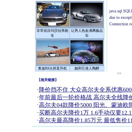
java.sql.SQLE
due to except
Connection r
非常炫目玛莎拉蒂跑
让男人热血沸腾极品
车
车
奥迪R8火拼直升机
她和它使人陶醉
>>
【
相关链接
】
·
降价挡不住 大众高尔夫全系优惠600
·
年前最后一轮价格战 高尔夫全线降
·
高尔夫04款降价5000 阳光、蒙迪欧降
·
买断高尔夫降价1万 1.6手动仅要12.
·
高尔夫最高降价1.85万元 最低售价11