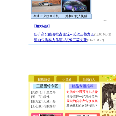
奥迪R8火拼直升机
她和它使人陶醉
>>
【
相关链接
】
·
低价高配能否抢占主流--试驾三菱戈蓝
(12/05 08:42)
·
领袖气质实力作证--试驾三菱戈蓝
(11/27 08:27)
[圣诞节]
你太多，
要平安！
[圣诞节]
搜狐短信
小灵通
性感丽人
能正大光明
三星图铃专区
精品专题推荐
天都要快
[圣诞节]
短信企业通秀百变功能
[周杰伦] 千里之外
如意,快乐
浪漫情怀一起漫步音乐
[誓 言] 求佛
[元旦]
看
同城约会今夜告别寂寞
[王力宏] 大城小爱
断电。爱
敢来挑战你的球技吗？
[王心凌] 花的嫁纱
你是我专
[元旦]
如