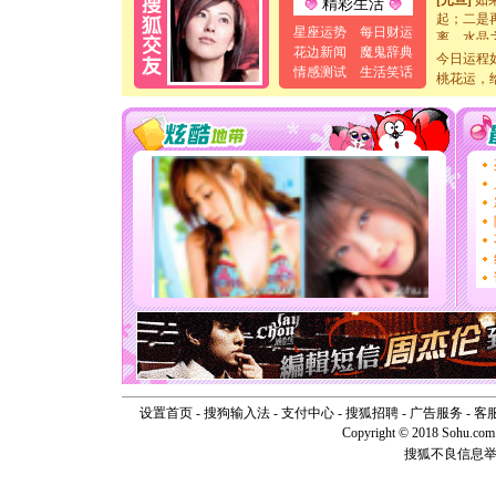
精彩生活
起；二是
离。水晶
星座运势
每日财运
[元旦]
当
花边新闻
魔鬼辞典
今日运程
泣，这痛
情感测试
生活笑话
桃花运，
卖了。水
[春节]
风
颜！冬去
道一声平
[春节]
传
片叶子是
送你一棵
[圣诞节]
你太多，
要平安！
[圣诞节]
能正大光明
天都要快
[圣诞节]
如意,快乐
[元旦]
看
断电。爱
你是我专
设置首页
-
搜狗输入法
-
支付中心
-
搜狐招聘
-
广告服务
-
客
[元旦]
如
Copyright © 2018 Sohu.com I
起；二是
搜狐不良信息
离。水晶
[元旦]
当