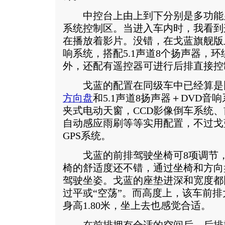
中控台上由上到下分别是多功能
系统控制区。当进入车内时，我看到这
在播放着影片。没错，在戈蓝旗舰版
响系统，搭配5.1声道8个扬声器，
外，还配有遥控器可进行后排直接控
戈蓝的配置在同级车中已经算是
方向盘
和5.1声道8扬声器＋DVD
夹式电动天窗，CCD影像倒车系统
自动感应雨刷等等实用配置，不过戈
GPS系统。
戈蓝的前排驾驶坐椅可8项调节，
椅的舒适度还不错，通过坐椅和方向
驾驶坐姿。戈蓝的座垫进深和宽度都
过平或“空荡”。而高度上，该车前
身高1.80米，坐上去也感觉合适。