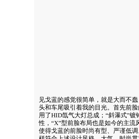
见戈蓝的感觉很简单，就是大而不蠢
头和车尾吸引着我的目光。首先前脸
用了HID氙气大灯总成；“斜瀑式”
性，“X”型前脸布局也是如今的主
使得戈蓝的前脸时尚有型、严谨低调
样符合上述设计风格，大气、时尚贯