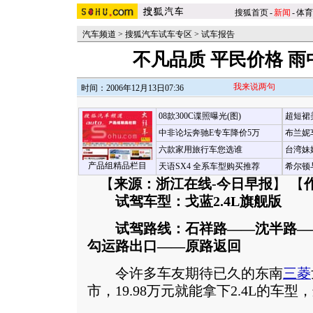
搜狐首页
-
新闻
-
体育
汽车频道
>
搜狐汽车试车专区
>
试车报告
不凡品质 平民价格 
我来说两句
时间：2006年12月13日07:36
08款300C谍照曝光(图)
超短裙
中非论坛奔驰E专车降价5万
布兰妮
六款家用旅行车您选谁
台湾妹
产品组精品栏目
天语SX4 全系车型购买推荐
希尔顿
【
来源：浙江在线-今日早报
】 【
试驾车型：戈蓝2.4L旗舰版
试驾路线：石祥路——沈半路—
勾运路出口——原路返回
令许多车友期待已久的东南
三菱
市，19.98万元就能拿下2.4L的车