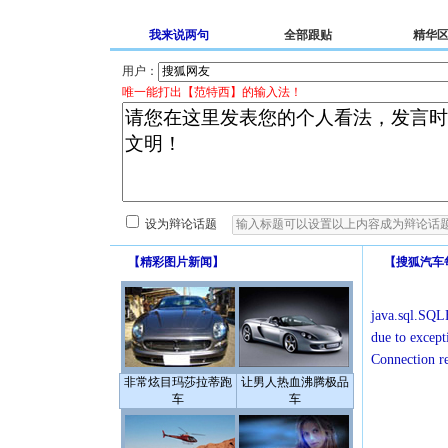
我来说两句
全部跟贴
精华
用户：
唯一能打出【范特西】的输入法！
设为辩论话题
【
精彩图片新闻
】
【
搜狐汽车
java.sql.SQLE
due to except
Connection r
非常炫目玛莎拉蒂跑
让男人热血沸腾极品
车
车