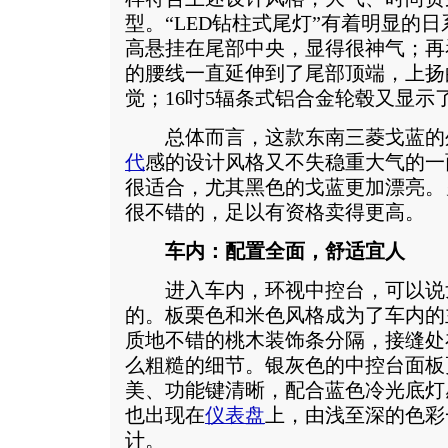
型。“LED钻柱式尾灯”有着明显的
高悬挂在尾部中央，显得很神气；再
的腰线一直延伸到了尾部顶端，上扬
觉；16吋5辐条式铝合金轮毂又显示
总体而言，这款东南三菱戈蓝的
代
感的设计风格又不失稳重大气的一
很适合，尤其黑色的戈蓝更加漂亮。
很不错的，足以有资格卖得更高。
车内：配置全面，舒适宜人
进入车内，环视中控台，可以说
的。板栗色和米色风格成为了车内的
质地不错的桃木装饰条分隔，接缝处
么粗糙的细节。银灰色的中控台面板
美、功能键清晰，配合蓝色冷光底灯
也出现在
仪表盘
上，由浅至深的色彩
计。