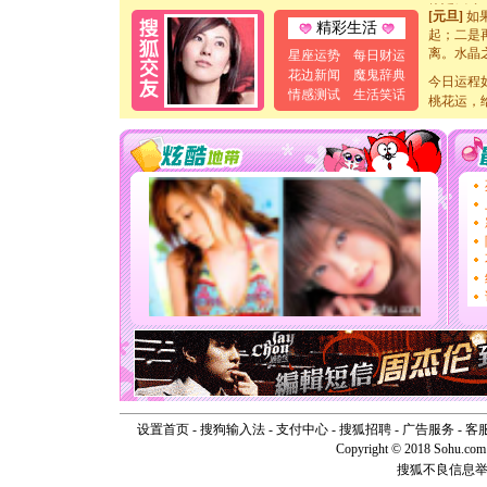
[元旦]
如
精彩生活
起；二是
离。水晶
星座运势
每日财运
[元旦]
当
花边新闻
魔鬼辞典
今日运程
泣，这痛
情感测试
生活笑话
卖了。水
桃花运，
[春节]
风
颜！冬去
道一声平
[春节]
传
片叶子是
送你一棵
[圣诞节]
你太多，
要平安！
[圣诞节]
能正大光明
天都要快
[圣诞节]
如意,快乐
[元旦]
看
断电。爱
你是我专
设置首页
-
搜狗输入法
-
支付中心
-
搜狐招聘
-
广告服务
-
客
[元旦]
如
Copyright © 2018 Sohu.com I
起；二是
搜狐不良信息
离。水晶