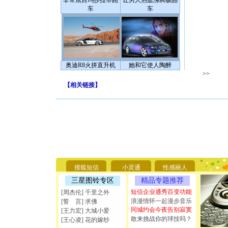
非常炫目玛莎拉蒂跑
让男人热血沸腾极品
车
车
奥迪R8火拼直升机
她和它使人陶醉
>>
【
相关链接
】
[圣诞节]
你太多，
要平安！
[圣诞节]
搜狐短信
小灵通
性感丽人
能正大光明
三星图铃专区
精品专题推荐
天都要快
[圣诞节]
短信企业通秀百变功能
[周杰伦] 千里之外
如意,快乐
浪漫情怀一起漫步音乐
[誓 言] 求佛
[元旦]
看
同城约会今夜告别寂寞
[王力宏] 大城小爱
断电。爱
敢来挑战你的球技吗？
[王心凌] 花的嫁纱
你是我专