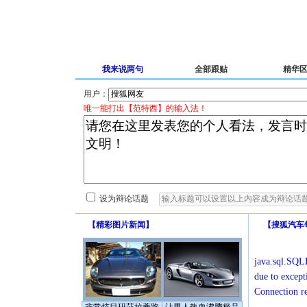
我来说两句
全部跟贴
精华
用户：
唯一能打出【范特西】的输入法！
设为辩论话题
【
精彩图片新闻
】
【
搜狐汽车
java.sql.SQLE
due to except
Connection r