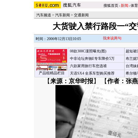
搜狐首页
-
新闻
-
体育
汽车频道
>
汽车新闻
>
交通新闻
大货驶入禁行路段一“交
我来说两句
时间：2006年12月13日10:05
08款300C谍照曝光(图)
超短裙
中非论坛奔驰E专车降价5万
布兰妮
六款家用旅行车您选谁
台湾妹
产品组精品栏目
天语SX4 全系车型购买推荐
希尔顿
【
来源：京华时报
】 【
作者：张燕