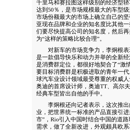
千里马和赛拉图这样级别的经济型轿
达到50％，是市场规模最大的车型
市场份额最大的市场上确立自己的坚
亚现在品牌和企业的知名度比其他一
们要尽快提高公司的知名度，然后再
为“这样的策略比较合理”。
对新车的市场竞争力，李炯根表现
是一款倡导快乐和动力并举的全新经
是消费群定位，都很好地契合了“激
要目标消费群是积极进取的青年一代
球汽车业设计领域最受尊重的权威人
奥迪的首席设计师，奥迪TT、高尔夫
经典车型皆出自他的手中。
李炯根还向记者表示，这次推出
业，把世界统一标准的产品直接引进
市”，Rio引入中国时结合中国的道
需求，做了全新改进，外观颇具欧系