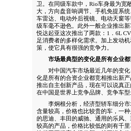
卫。在同级车款中，Rio车身最为宽
大，方向盘音响调节、手机免提系统
车雷达、电动外后视镜、电动天窗等
级车毫不逊色。此外一般企业推出新
悦达起亚这次推出了两款：1．6L CVV
足消费者的多样化需求。加上发动机
策，使它具有很强的竞争力。
市场最典型的变化是所有企业都
对中国汽车市场最近几年的变化
化是所有的合资企业都竞相推出新产
推出自主创新产品，现在可以说真正
在中国是世界上竞争品牌、竞争车型
李炯根分析，经济型轿车细分市
含量较高，价格也比较贵的车，一种
的思迪、丰田的威驰、通用的乐风、
较高的产品，价格比较低的则有千里