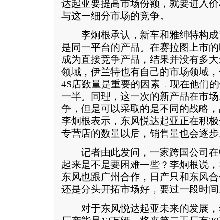
达起亚要提高市场份额，就要进入价
与这一细分市场的竞争。
李炯根承认，新车和雅绅特构成
是同一平台的产品。在赛拉图上市的
成为直接竞争产品，结果并没有多大
领域，伊兰特也有自己的市场领域，
4S店数量是重要的因素，现在他们
一半。同理，这一次的新产品在市场
争，但是可以采取的是不同的战略，
李炯根表示，东风悦达起亚正在积极
专营店的数量以后，销售量也会逐步
记者由此发问，一家跨国公司在
起来是不是要困难一些？李炯根说，
东风也跟广州合作，日产只和东风合
还是分头开拓市场好，要过一段时间
对于东风悦达起亚未来的发展，