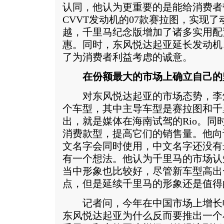
认同，他认为更重要的是能给消费者
CVVT发动机的07款赛拉图，实现
越，千里马纪念版增加了诸多实用配
惠。同时，东风悦达起亚延长发动机
了为消费者利益考虑的诚意。
在份额最大的市场上确立自己的
对东风悦达起亚的市场态势，李
个车型，其中主导车型是赛拉图和千
出，就是媒体在海南试驾的Rio。同
消费款型，提高它们的销售量。他向
文名字会同时使用，中文名字还没有
有一个想法。他认为千里马的市场认
当中形象也比较好，尽管新车型高出
点，但是延续千里马的形象还是值得
记者问，今年在中国市场上增长
东风悦达起亚为什么反而要推出一个