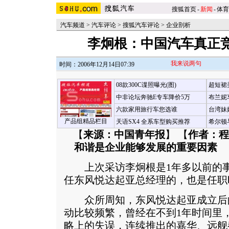
搜狐首页
-
新闻
-
体育
汽车频道
>
汽车评论
>
搜狐汽车评论
>
企业剖析
李炯根：中国汽车真正
我来说两句
时间：2006年12月14日07:39
08款300C谍照曝光(图)
超短裙
中非论坛奔驰E专车降价5万
布兰妮
六款家用旅行车您选谁
台湾妹
产品组精品栏目
天语SX4 全系车型购买推荐
希尔顿
【
来源：中国青年报
】 【
作者：程
和谐是企业能够发展的重要因素
上次采访李炯根是1年多以前的事，李
任东风悦达起亚总经理的，也是任职
众所周知，东风悦达起亚成立后
动比较频繁，曾经在不到1年时间里
略上的失误，连续推出的嘉华、远舰