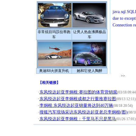
java.sql.SQLE
due to except
Connection r
非常炫目玛莎拉蒂跑
让男人热血沸腾极品
车
车
奥迪R8火拼直升机
她和它使人陶醉
>>
【
相关链接
】
·
东风悦达起亚李炯根:赛拉图的体育营销观
(03/18 09:44
·
东风悦达起亚李炯根成都之行重推赛拉图
(09/13 12:11)
·
李炯根:东风悦达起亚销量将达到40万辆
(08/18 20:54)
·
搜狐汽车现场采访东风悦达起亚老总李炯根(图)
(08/1
·
东风悦达起亚李炯根：千里马不只是黑马
(01/26 17:01)