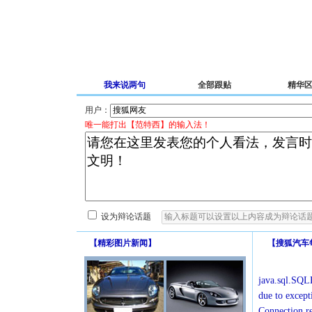
我来说两句
全部跟贴
精华
用户：
唯一能打出【范特西】的输入法！
设为辩论话题
【
精彩图片新闻
】
【
搜狐汽车
java.sql.SQLE
due to except
Connection r