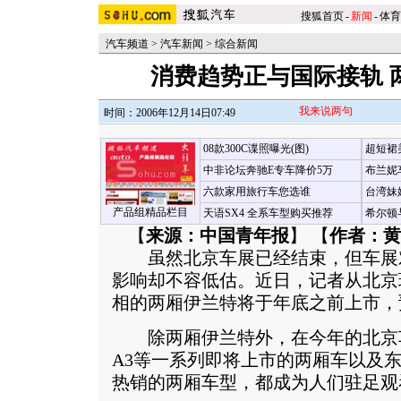
搜狐首页
-
新闻
-
体育
汽车频道
>
汽车新闻
>
综合新闻
消费趋势正与国际接轨 
我来说两句
时间：2006年12月14日07:49
08款300C谍照曝光(图)
超短裙
中非论坛奔驰E专车降价5万
布兰妮
六款家用旅行车您选谁
台湾妹
产品组精品栏目
天语SX4 全系车型购买推荐
希尔顿
【
来源：中国青年报
】 【
作者：黄
虽然北京车展已经结束，但车展
影响却不容低估。近日，记者从北京
相的两厢伊兰特将于年底之前上市，预
除两厢伊兰特外，在今年的北京
A3等一系列即将上市的两厢车以及东
热销的两厢车型，都成为人们驻足观