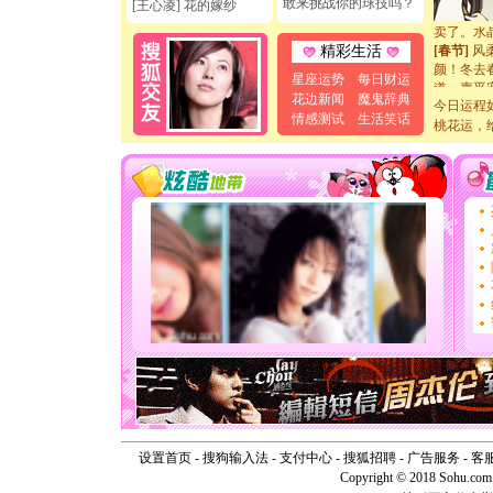
敢来挑战你的球技吗？
[王心凌] 花的嫁纱
泣，这痛
卖了。水
[春节]
风
精彩生活
颜！冬去
星座运势
每日财运
道一声平
花边新闻
魔鬼辞典
[春节]
传
今日运程
片叶子是
情感测试
生活笑话
桃花运，
送你一棵
[圣诞节]
你太多，
要平安！
[圣诞节]
能正大光明
天都要快
[圣诞节]
如意,快乐
[元旦]
看
断电。爱
你是我专
[元旦]
如
起；二是
离。水晶
[元旦]
当
泣，这痛
卖了。水
设置首页
-
搜狗输入法
-
支付中心
-
搜狐招聘
-
广告服务
-
客
[春节]
风
Copyright © 2018 Sohu.com I
颜！冬去