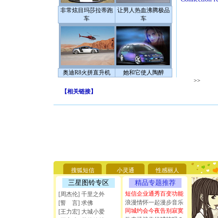
非常炫目玛莎拉蒂跑
让男人热血沸腾极品
车
车
奥迪R8火拼直升机
她和它使人陶醉
>>
【
相关链接
】
[圣诞节]
你太多，
要平安！
[圣诞节]
能正大光明
天都要快
[圣诞节]
如意,快乐
[元旦]
看
搜狐短信
小灵通
性感丽人
断电。爱
你是我专
三星图铃专区
精品专题推荐
[元旦]
如
短信企业通秀百变功能
[周杰伦] 千里之外
起；二是
浪漫情怀一起漫步音乐
[誓 言] 求佛
离。水晶
同城约会今夜告别寂寞
[王力宏] 大城小爱
[元旦]
当