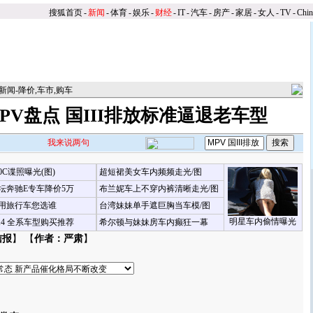
搜狐首页
-
新闻
-
体育
-
娱乐
-
财经
-
IT
-
汽车
-
房产
-
家居
-
女人
-
TV
-
Chi
新闻-降价,车市,购车
MPV盘点 国III排放标准逼退老车型
我来说两句
00C谍照曝光(图)
超短裙美女车内频频走光/图
坛奔驰E专车降价5万
布兰妮车上不穿内裤清晰走光/图
用旅行车您选谁
台湾妹妹单手遮巨胸当车模/图
明星车内偷情曝光
X4 全系车型购买推荐
希尔顿与妹妹房车内癫狂一幕
信报
】 【
作者：严肃
】