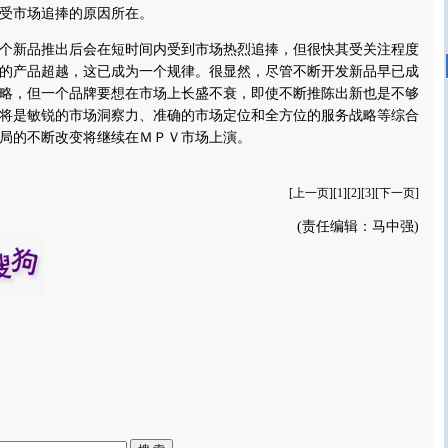
受市场追捧的原因所在。
新品推出后会在短时间内受到市场热烈追捧，但很快其受关注程度
的产品超越，这已成为一个规律。很显然，尽管不断开发新品早已成
略，但一个品牌要想在市场上长盛不衰，即使不断推陈出新也是不够
将是敏锐的市场洞察力、准确的市场定位和全方位的服务战略等综合
局的不断改变将继续在ＭＰＶ市场上演。
[
上一页
][
1
][2][
3
][
下一页
]
(责任编辑：马中强)