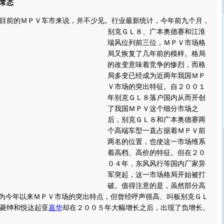
常态
前的ＭＰＶ车市来说，并不少见。
行业最新统计，今年前九个月，
别克ＧＬ８、广本奥德赛和江淮
瑞风位列前三位，ＭＰＶ市场格
局又恢复了几年前的模样。格局
的改变意味着竞争的惨烈，而格
局多变已经成为近两年我国ＭＰ
Ｖ市场的突出特征。自２００１
年别克ＧＬ８落户国内从而开创
了我国ＭＰＶ这个细分市场之
后，别克ＧＬ８和广本奥德赛两
个高端车型一直占据着ＭＰＶ前
两名的位置，也使这一市场维系
着高档、高价的特征。但在２０
０４年，东风风行等国内厂家异
军突起，这一市场格局开始被打
破。值得注意的是，虽然部分高
成为今年以来ＭＰＶ市场的突出特点，但曾经呼声很高、叫板别克ＧＬ
菱绅和悦达起亚
嘉华
却在２００５年大幅增长之后，出现了负增长。