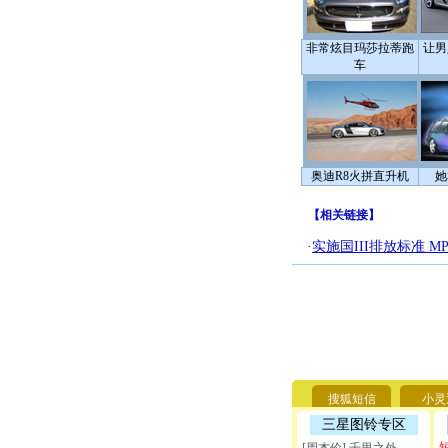
非常炫目玛莎拉蒂跑
让男
车
奥迪R8火拼直升机
她
【
相关链接
】
·
实施国III排放标准 
搜狐短信
小灵
三星图铃专区