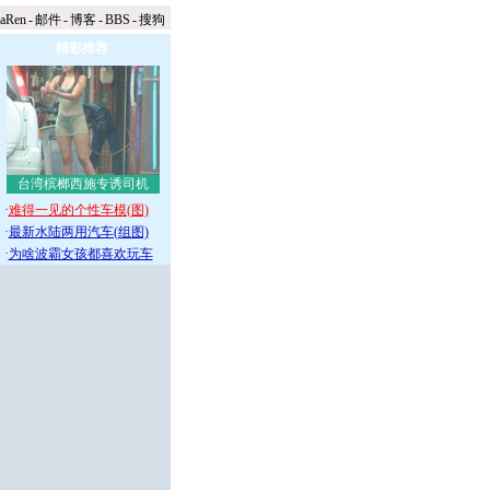
naRen
-
邮件
-
博客
-
BBS
-
搜狗
精彩推荐
台湾槟榔西施专诱司机
·
难得一见的个性车模(图)
·
最新水陆两用汽车(组图)
·
为啥波霸女孩都喜欢玩车