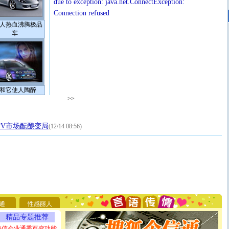
due to exception: java.net.ConnectException:
Connection refused
人热血沸腾极品
车
和它使人陶醉
>>
MPV市场酝酿变局
(12/14 08:56)
[圣诞节]
圣诞节到了，想想没什么送给你的，又不打算给
你太多，只有给你五千万：千万快乐！千万要健康！千万
要平安！千万要知足！千万不要忘记我！
[圣诞节]
不只这样的日子才会想起你,而是这样的日子才
能正大光明地骚扰你,告诉你,圣诞要快乐!新年要快乐!天
通
性感丽人
天都要快乐噢!
精品专题推荐
[圣诞节]
奉上一颗祝福的心,在这个特别的日子里,愿幸福,
短信企业通秀百变功能