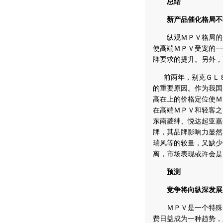
总结
新产品催化格局不
纵观ＭＰＶ格局的这
使高端ＭＰＶ受宠的一
牌要求的提升。另外，
前两年，别克ＧＬ８
的重要原因。作为我国
高在上的价格定位使Ｍ
在高端ＭＰＶ和轻客之
东南菱绅、悦达起亚嘉
牌，其品牌影响力显然
瑞风等的较量，又缺少
离，市场表现或许会是
预测
竞争将向纵深发展
ＭＰＶ是一个特殊的
费日益成为一种趋势，