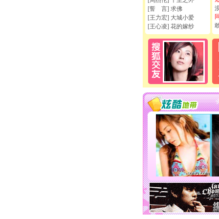
[周杰伦] 千里之外
[誓 言] 求佛
[王力宏] 大城小爱
[王心凌] 花的嫁纱