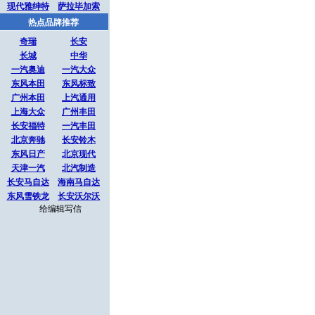
现代雅绅特
萨拉毕加索
热点品牌推荐
奇瑞
长安
长城
中华
一汽奥迪
一汽大众
东风本田
东风标致
广州本田
上汽通用
上海大众
广州丰田
长安福特
一汽丰田
北京奔驰
长安铃木
东风日产
北京现代
天津一汽
北汽制造
长安马自达
海南马自达
东风雪铁龙
长安沃尔沃
给编辑写信