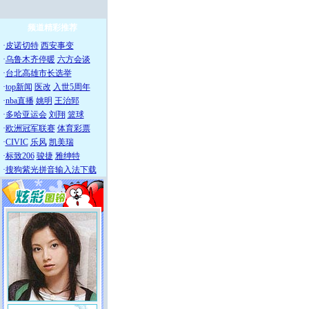
频道精彩推荐
·
皮诺切特
西安事变
·
乌鲁木齐停暖
六方会谈
·
台北高雄市长选举
·
top新闻
医改
入世5周年
·
nba直播
姚明
王治郅
·
多哈亚运会
刘翔
篮球
·
欧洲冠军联赛
体育彩票
·
CIVIC
乐风
凯美瑞
·
标致206
骏捷
雅绅特
·
搜狗紫光拼音输入法下载