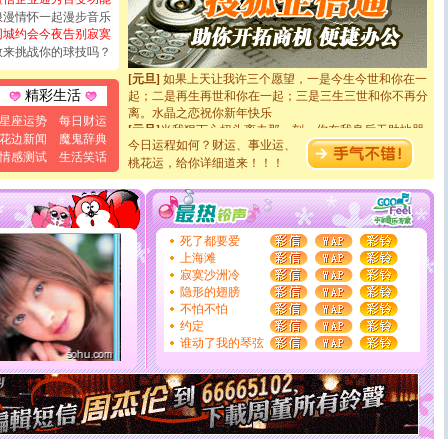
如意,快乐,鲜花,一切美好的祝愿与你同在.圣诞快乐!
浪漫情怀一起漫步音乐
[元旦]
看到你我会触电；看不到你我要充电；没有你我会
同城约会今夜告别寂寞
断电。爱你是我职业，想你是我事业，抱你是我特长，吻
敢来挑战你的球技吗？
你是我专业！水晶之恋祝你新年快乐
[元旦]
如果上天让我许三个愿望，一是今生今世和你在一
起；二是再生再世和你在一起；三是三生三世和你不再分
精彩生活
离。水晶之恋祝你新年快乐
[元旦]
当我狠下心扭头离去那一刻，你在我身后无助地哭
星座运势
每日财运
泣，这痛楚让我明白我多么爱你。我转身抱住你：这猪不
花边新闻
魔鬼辞典
今日运程如何？财运、事业运、
卖了。水晶之恋祝你新年快乐。
情感测试
生活笑话
桃花运，给你详细道来！！！
[春节]
风柔雨润好月圆，半岛铁盒伴身边，每日尽显开心
颜！冬去春来似水如烟，劳碌人生需尽欢！听一曲轻歌，
道一声平安！新年吉祥万事如愿
[春节]
传说薰衣草有四片叶子：第一片叶子是信仰，第二
片叶子是希望，第三片叶子是爱情，第四片叶子是幸运。
死了都要爱
送你一棵薰衣草，愿你新年快乐！
上海滩
[圣诞节]
圣诞节到了，想想没什么送给你的，又不打算给
寂寞沙洲冷
你太多，只有给你五千万：千万快乐！千万要健康！千万
隐形的翅膀
要平安！千万要知足！千万不要忘记我！
不怕不怕
[圣诞节]
不只这样的日子才会想起你,而是这样的日子才
约定
能正大光明地骚扰你,告诉你,圣诞要快乐!新年要快乐!天
谁动了我的琴弦
天都要快乐噢!
[圣诞节]
奉上一颗祝福的心,在这个特别的日子里,愿幸福,
如意,快乐,鲜花,一切美好的祝愿与你同在.圣诞快乐!
[元旦]
看到你我会触电；看不到你我要充电；没有你我会
断电。爱你是我职业，想你是我事业，抱你是我特长，吻
你是我专业！水晶之恋祝你新年快乐