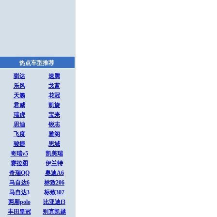
热点车型推荐
骐达
速腾
乐风
戈蓝
天籁
花冠
君威
凯旋
瑞虎
宝来
思迪
锐志
飞度
雅阁
骏捷
思域
奇瑞v5
凯美瑞
赛拉图
伊兰特
奇瑞QQ
奥迪A6
马自达6
标致206
马自达3
标致307
两厢polo
比亚迪f3
丰田皇冠
别克凯越