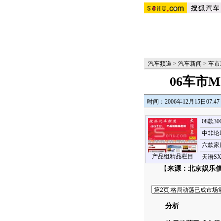
汽车频道
>
汽车新闻
>
车市
06车市
时间：2006年12月15日07:47
08款3
中非论
六款家
产品组精品栏目
天语S
【
来源：北京娱乐
分析