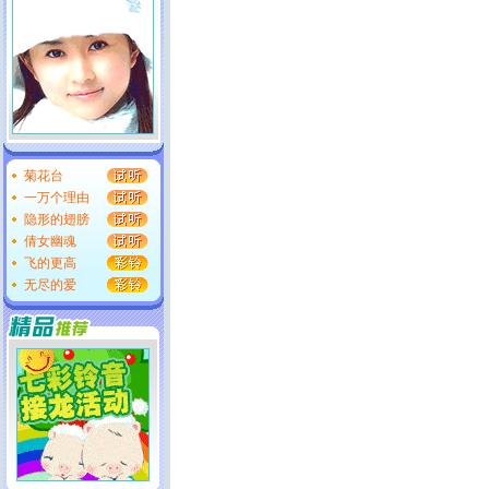
菊花台
一万个理由
隐形的翅膀
倩女幽魂
飞的更高
无尽的爱