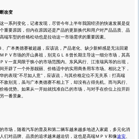
断改变
一系列变化，记者发现，尽管今年上半年我国经济的快速发展是促
个重要原因，但内在原因还是产品的更新换代和用户对产品品质、品
高端车型的价格松动也是拉动这一市场需求的重要因素。
、广本奥德赛被超越，应该说，产品老化、缺少新鲜感是无法回避
ＭＰＶ市场的开山鼻祖，别克ＧＬ８曾长期主导这一细分市场，其高
ＰＶ一直局限于狭小的市场范围内。东风风行、江淮瑞风等的出现，
间开辟了一个外形靓丽、价格适中的实用商务用车市场。相比之下，
华的表现“不尽如人意”，应该说，与其价格定位不无关系：打高端
不敌别克，虽与广本奥德赛不相上下，却没有占得先机。而与风行、
价格优势。如果从一开始就找准自己的市场，与对手在价位上拉开距
另一番景象。
市场，随着汽车的普及和第二辆车越来越多地进入家庭，多元化消
人们对品牌、品质的追求越来越迫切，这也是高端ＭＰＶ和像
途安
、