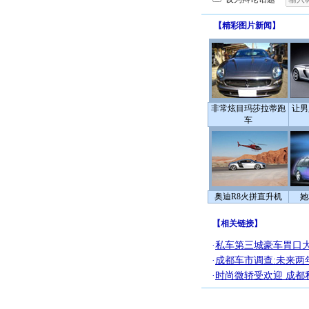
【
精彩图片新闻
】
非常炫目玛莎拉蒂跑
让男
车
奥迪R8火拼直升机
她
【
相关链接
】
·
私车第三城豪车胃口大
·
成都车市调查:未来两年
·
时尚微轿受欢迎 成都