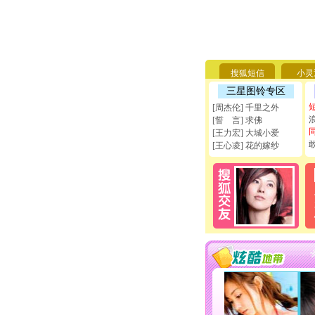
搜狐短信
小灵
三星图铃专区
[周杰伦] 千里之外
[誓 言] 求佛
[王力宏] 大城小爱
[王心凌] 花的嫁纱