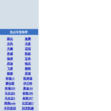
热点车型推荐
骐达
速腾
乐风
戈蓝
天籁
花冠
君威
凯旋
瑞虎
宝来
思迪
锐志
飞度
雅阁
骏捷
思域
奇瑞v5
凯美瑞
赛拉图
伊兰特
奇瑞QQ
奥迪A6
马自达6
标致206
马自达3
标致307
两厢polo
比亚迪f3
丰田皇冠
别克凯越