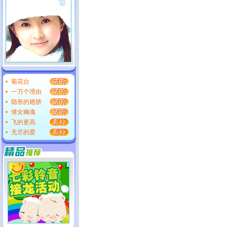
菊花台
一万个理由
隐形的翅膀
倩女幽魂
飞的更高
无尽的爱