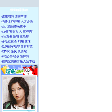
频道精彩推荐
·
皮诺切特
西安事变
·
乌鲁木齐停暖
六方会谈
·
台北高雄市长选举
·
top新闻
医改
入世5周年
·
nba直播
姚明
王治郅
·
多哈亚运会
刘翔
篮球
·
欧洲冠军联赛
体育彩票
·
CIVIC
乐风
凯美瑞
·
标致206
骏捷
雅绅特
·
搜狗紫光拼音输入法下载