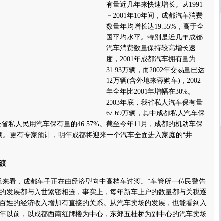
有量近几年来快速增长。从1991
－2001年10年间，成都汽车消费
数量年均增长达19.55%，高于全
国平均水平。特别是近几年成都
汽车消费数量保持较高增长速
度，2001年成都汽车拥有量为
31.93万辆，而2002年交易量已达
12万辆(含外地来蓉购车)，2002
年全年比2001年增幅在30%。
2003年底，我省私人汽车保有量
67.69万辆，其中成都私人汽车保
占全省私人民用汽车保有量的46.57%。截至今年11月，成都的机动车保
万辆。更有专家预计，明年成都将迎来一个汽车全面进入家庭的“井
渡
来看，成都车子正在由经济型向中高档车过渡。”车管所一位民警告
的发展都与入世紧密相连，事实上，每年新车上户的数量都与关税逐
百姓的经济收入增加有直接的关系。从汽车卖场的发展，也能看到入
00年以前，以成都西南红牌楼为中心，东郊五桂桥为副中心的汽车卖场