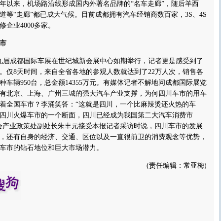
00年以来，机场路沿线形成国内外著名品牌的“名车走廊”，随后羊西
道等“走廊”都已成大气候。目前成都拥有汽车经销商数百家，3S、4S
修企业4000多家。
市
九届成都国际车展在世纪城新会展中心如期举行，记者更是感受到了
。仅8天时间，来自全省各地的参观人数就达到了22万人次，销售各
各种车辆950台，总金额14355万元。有媒体记者不解地问成都国际展览
有北京、上海、广州三城的强大汽车产业支撑，为何四川车市的用车
着全国车市？李涌笑答：“这就是四川，一个比麻辣烫还火热的车
四川火爆车市的一个断面，四川已经成为我国第二大汽车消费市
会产业政策处副处长朱丰元接受本报记者采访时说，四川车市的发展
，还有自身的经济、交通、区位以及一直很前卫的消费观念等优势，
车市的钻石地位和巨大市场潜力。
(责任编辑：常亚梅)