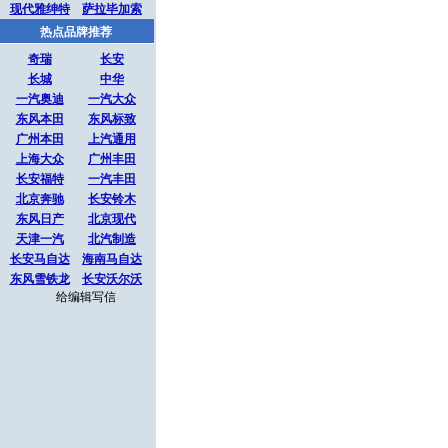
现代雅绅特
萨拉毕加索
热点品牌推荐
奇瑞
长安
长城
中华
一汽奥迪
一汽大众
东风本田
东风标致
广州本田
上汽通用
上海大众
广州丰田
长安福特
一汽丰田
北京奔驰
长安铃木
东风日产
北京现代
天津一汽
北汽制造
长安马自达
海南马自达
东风雪铁龙
长安沃尔沃
给编辑写信