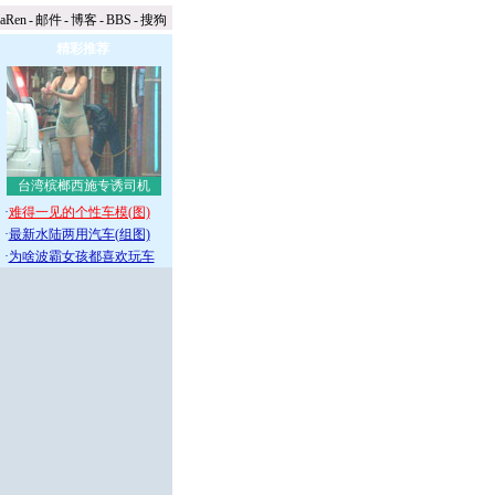
naRen
-
邮件
-
博客
-
BBS
-
搜狗
精彩推荐
台湾槟榔西施专诱司机
·
难得一见的个性车模(图)
·
最新水陆两用汽车(组图)
·
为啥波霸女孩都喜欢玩车