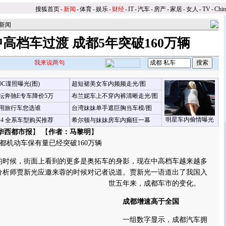
搜狐首页
-
新闻
-
体育
-
娱乐
-
财经
-
IT
-
汽车
-
房产
-
家居
-
女人
-
TV
-
Chi
新闻
高档车过渡 成都5年突破160万辆
我来说两句
00C谍照曝光(图)
超短裙美女车内频频走光/图
坛奔驰E专车降价5万
布兰妮车上不穿内裤清晰走光/图
用旅行车您选谁
台湾妹妹单手遮巨胸当车模/图
明星车内偷情曝光
X4 全系车型购买推荐
希尔顿与妹妹房车内癫狂一幕
华西都市报
】 【
作者：马黎明
】
机动车保有量已经突破160万辆
时候，街面上看到的更多是奥拓车的身影，现在中高档车越来越多
分析师贾新光应邀来蓉的时候对记者说道。贾新光一语道出了我国入
世五年来，成都车市的变化。
成都增速高于全国
一组数字显示，成都汽车拥